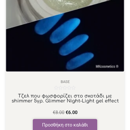
BASE
Βαθμολογήθηκε
Τζελ που φωσφορίζει στο σκοτάδι με
με
shimmer 5γρ. Glimmer Night-Light gel effect
0
από
5
€
8.00
€
6.00
Προσθήκη στο καλάθι