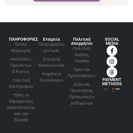
ΠΛΗΡΟΦΟΡΙΕΣ
Εταιρεία
Πολιτική
SOCIAL
Απορρήτου
MEDIA
Τρόποι
Πληροφορίες
Πολιτική
πληρωμής
για εμάς
Xρήσης
Αποστολές
Στοιχεία
Cookies
Προϊόντων
Επικοινωνίας
Όροι και
& Κόστος
Ασφάλεια
Προϋποθέσεις
PAYMENT
Πολιτική
Συναλλαγών
METHODS
Δήλωση
Επιστροφών
Προστασίας
*Όλες οι
Προσωπικών
παραγγελίες
Δεδομένων
αποστέλνονται
απο την
Ελλάδα