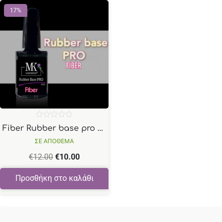
17%
Βαθμολογήθηκε
Fiber Rubber base pro clear
με
0
ΣΕ ΑΠΟΘΕΜΑ
από
5
€
12.00
€
10.00
Προσθήκη στο καλάθι