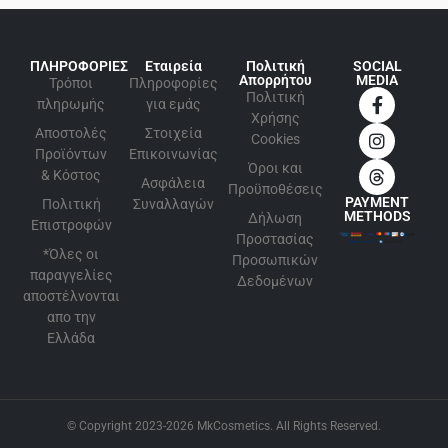
ΠΛΗΡΟΦΟΡΙΕΣ
Εταιρεία
Πολιτική
SOCIAL
Απορρήτου
MEDIA
Τρόποι
Πληροφορίες
Πολιτική
πληρωμής
για εμάς
Xρήσης
Αποστολές
Στοιχεία
Cookies
Προϊόντων
Επικοινωνίας
Όροι και
& Κόστος
Ασφάλεια
Προϋποθέσεις
PAYMENT
Πολιτική
Συναλλαγών
METHODS
Δήλωση
Επιστροφών
Προστασίας
*Όλες οι
Προσωπικών
παραγγελίες
Δεδομένων
αποστέλνονται
απο την
Ελλάδα
© Copyright 2023-2026 MkCosmetics. All Rights Reserved.