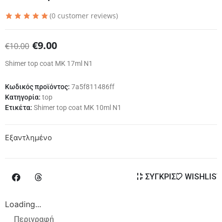
(
0
customer reviews)
€
9.00
€
10.00
Shimer top coat MK 17ml N1
Κωδικός προϊόντος:
7a5f811486ff
Κατηγορία:
top
Ετικέτα:
Shimer top coat MK 10ml N1
Εξαντλημένο
ΣΥΓΚΡΙΣΗ
WISHLIST
Loading...
Περιγραφή