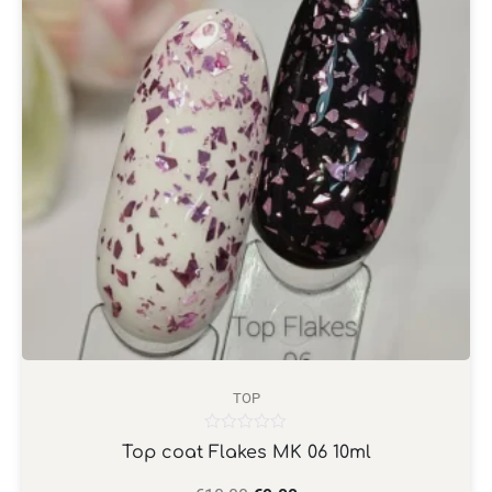
TOP
Βαθμολογήθηκε
Top coat Flakes MK 06 10ml
με
0
από