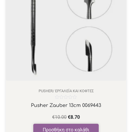
PUSHER/ ΕΡΓΑΛΈΙΑ ΚΑΙ ΚΌΦΤΕΣ
Βαθμολογήθηκε
Pusher Zauber 13cm 0069443
με
0
από
€
10.00
€
8.70
5
Προσθήκη στο καλάθι