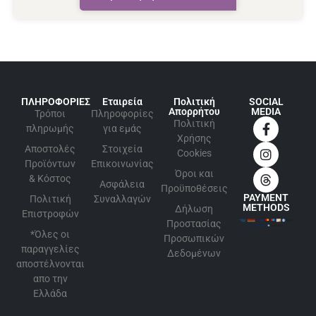
ΠΛΗΡΟΦΟΡΙΕΣ
Εταιρεία
Πολιτική
SOCIAL
Απορρήτου
MEDIA
Τρόποι
Πληροφορίες
Πολιτική
πληρωμής
για εμάς
Xρήσης
Αποστολές
Στοιχεία
Cookies
Προϊόντων
Επικοινωνίας
Όροι και
& Κόστος
Ασφάλεια
Προϋποθέσεις
PAYMENT
Πολιτική
Συναλλαγών
METHODS
Δήλωση
Επιστροφών
Προστασίας
*Όλες οι
Προσωπικών
παραγγελίες
Δεδομένων
αποστέλνονται
απο την
Ελλάδα