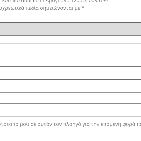
 “komilfo dual form Αμύγδαλο 120pcs 0095793”
οχρεωτικά πεδία σημειώνονται με
*
ιστότοπο μου σε αυτόν τον πλοηγό για την επόμενη φορά π