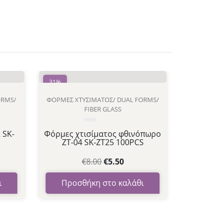
31%
ORMS/
ΦΌΡΜΕΣ ΧΤΥΣΊΜΑΤΟΣ/ DUAL FORMS/
FIBER GLASS
Βαθμολογήθηκε
 SK-
Φόρμες χτισίματος φθινόπωρο
με
ZT-04 SK-ZT25 100PCS
0
από
5
€
8.00
€
5.50
ι
Προσθήκη στο καλάθι