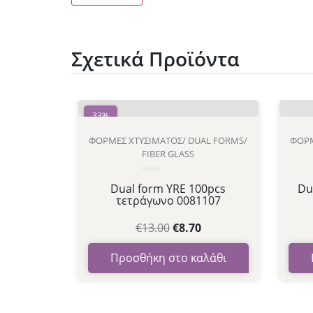
Σχετικά Προϊόντα
33%
ΦΌΡΜΕΣ ΧΤΥΣΊΜΑΤΟΣ/ DUAL FORMS/
ΦΌΡΜ
FIBER GLASS
Βαθμολογήθηκε
Dual form YRE 100pcs
Du
με
τετράγωνο 0081107
0
από
5
€
13.00
€
8.70
Προσθήκη στο καλάθι