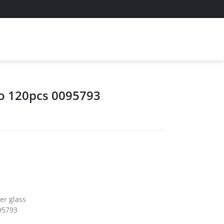
ο 120pcs 0095793
er glass
95793