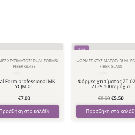
31%
ΕΣ ΧΤΥΣΊΜΑΤΟΣ/ DUAL FORMS/
ΦΌΡΜΕΣ ΧΤΥΣΊΜΑΤΟΣ/ DUAL F
FIBER GLASS
FIBER GLASS
Βαθμολογήθηκε
Βαθμολογήθηκε
al Form professional MK
Φόρμες χτισίματος ZT-02
με
με
YCJM-01
ZT25 100τεμάχια
0
0
από
από
5
5
€
7.00
€
8.00
€
5.50
Προσθήκη στο καλάθι
Προσθήκη στο καλάθ