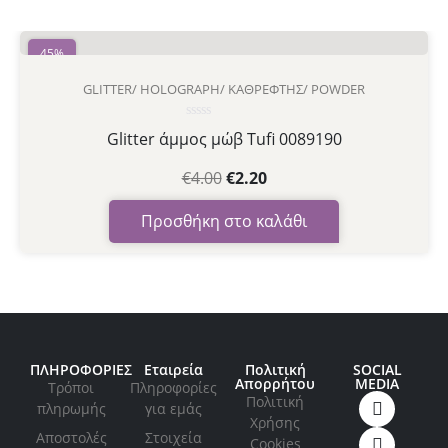
45%
GLITTER/ HOLOGRAPH/ ΚΑΘΡΈΦΤΗΣ/ POWDER
Βαθμολογήθηκε
Glitter άμμος μώβ Tufi 0089190
με
0
από
€
4.00
€
2.20
5
Προσθήκη στο καλάθι
ΠΛΗΡΟΦΟΡΙΕΣ
Εταιρεία
Πολιτική
SOCIAL
Απορρήτου
MEDIA
Τρόποι
Πληροφορίες
Πολιτική
πληρωμής
για εμάς
Xρήσης
Αποστολές
Στοιχεία
Cookies