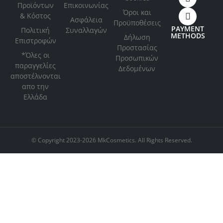
Προϊόντων
Επικοινωνίας
Όροι και
& Κόστος
Ασφάλεια
Προϋποθέσεις
PAYMENT
Πολιτική
Συναλλαγών
METHODS
Δήλωση
Επιστροφών
Προστασίας
*Όλες οι
Προσωπικών
παραγγελίες
Δεδομένων
αποστέλνονται
απο την
Ελλάδα
© Copyright 2023-2026 MkCosmetics. All Rights Reserved.