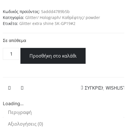
Κωδικός προϊόντος:
5addd4789b5b
Κατηγορία:
Glitter/ Holograph/ Καθρέφτης/ powder
Ετικέτα:
Glitter extra shine SK-GP19#2
Σε απόθεμα
Προσθήκη στο καλάθι
ΣΥΓΚΡΙΣΗ
WISHLIST
Loading...
Περιγραφή
Αξιολογήσεις (0)