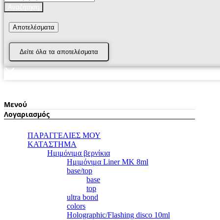
...
Αναζήτηση
Αποτελέσματα
Δείτε όλα τα αποτελέσματα
Μενού
Λογαριασμός
ΠΑΡΑΓΓΕΛΙΕΣ ΜΟΥ
ΚΑΤΑΣΤΗΜΑ
Ημιμόνιμα βερνίκια
Ημιμόνιμα Liner ΜΚ 8ml
base/top
base
top
ultra bond
colors
Holographic/Flashing disco 10ml