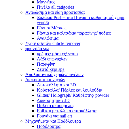
Μαγνήτες
Πινέλα all catigories
Αναλώσιμα και είδη προστασίας
Ξυλάκια Pusher και Πανάκια καθαρισμού χωρίς
χνούδι
Γάντια/ Μάσκες
Γάντια και καλτσάκια παραφίνης/ ποδιές
Αναλώσιμα
Υγρά/ ασετόν/ cuticle remover
φροντίδα spa
κρέμες/ μάσκες/ scrub
Λάδι επωνυχίων
Παραφίνη
Ζεστό κερί spa
Απολυμαντικά χεριών/ πινέλων
Διακοσμητικά νυχιών
Αυτοκόλλητα και 3D
Κρύσταλλα/ Πέρλες και λουλούδια
Glitter/ Holograph/ Καθρέφτης/ powder
Διακοσμητικά 3D
Παλέτα ακουαρέλας
Foil και μεταλλικά αυτοκόλλητα
Γουνάκι για nail art
Μηχανήματα και Ποδόλουτρα
Ποδόλουτρα