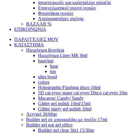
αποστειρωτές και κρύσταλλοι χαλαζία
Επαγγελματικοί τροχοί νυχιών
Φουρνάκια νυχιών
Απορροφητήρες σκόνης
BAZAAR %
ΕΠΙΚΟΙΝΩΝΙΑ
ΠΑΡΑΓΓΕΛΙΕΣ ΜΟΥ
ΚΑΤΑΣΤΗΜΑ
Ημιμόνιμα βερνίκια
Ημιμόνιμα Liner ΜΚ 8ml
base/top
base
top
ultra bond
colors
Holographic/Flashing disco 10ml
5D cat eyes/ super cat eyes/ Disco cat eyes 10m
Macaron/ Candy/ Sandy
Glitter gel polish 10ml/15ml
Glitter starry gel polish 10ml
Acrygel 30/60gr
Builder gel σε μπουκαλάκι με πινέλο 17ml
Builder gel και gel effect
Builder gel clear 3in1 15/30gr