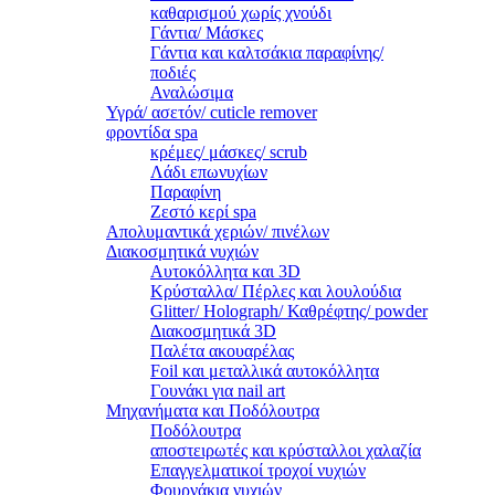
καθαρισμού χωρίς χνούδι
Γάντια/ Μάσκες
Γάντια και καλτσάκια παραφίνης/
ποδιές
Αναλώσιμα
Υγρά/ ασετόν/ cuticle remover
φροντίδα spa
κρέμες/ μάσκες/ scrub
Λάδι επωνυχίων
Παραφίνη
Ζεστό κερί spa
Απολυμαντικά χεριών/ πινέλων
Διακοσμητικά νυχιών
Αυτοκόλλητα και 3D
Κρύσταλλα/ Πέρλες και λουλούδια
Glitter/ Holograph/ Καθρέφτης/ powder
Διακοσμητικά 3D
Παλέτα ακουαρέλας
Foil και μεταλλικά αυτοκόλλητα
Γουνάκι για nail art
Μηχανήματα και Ποδόλουτρα
Ποδόλουτρα
αποστειρωτές και κρύσταλλοι χαλαζία
Επαγγελματικοί τροχοί νυχιών
Φουρνάκια νυχιών