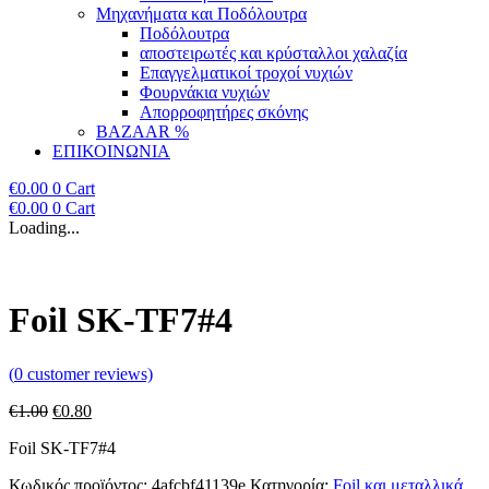
Μηχανήματα και Ποδόλουτρα
Ποδόλουτρα
αποστειρωτές και κρύσταλλοι χαλαζία
Επαγγελματικοί τροχοί νυχιών
Φουρνάκια νυχιών
Απορροφητήρες σκόνης
BAZAAR %
ΕΠΙΚΟΙΝΩΝΙΑ
€
0.00
0
Cart
€
0.00
0
Cart
Loading...
Foil SK-TF7#4
(
0
customer reviews)
Original
Η
€
1.00
€
0.80
price
τρέχουσα
Foil SK-TF7#4
was:
τιμή
€1.00.
είναι:
Κωδικός προϊόντος:
4afcbf41139e
Κατηγορία:
Foil και μεταλλικά
€0.80.