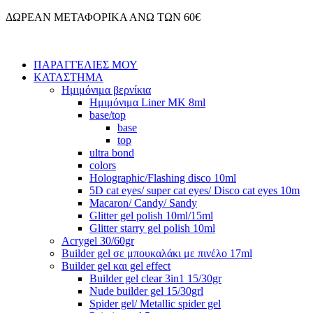
Μετάβαση
ΔΩΡΕΑΝ ΜΕΤΑΦΟΡΙΚΑ ΑΝΩ ΤΩΝ 60€
στο
περιεχόμενο
ΠΑΡΑΓΓΕΛΙΕΣ ΜΟΥ
ΚΑΤΑΣΤΗΜΑ
Ημιμόνιμα βερνίκια
Ημιμόνιμα Liner ΜΚ 8ml
base/top
base
top
ultra bond
colors
Holographic/Flashing disco 10ml
5D cat eyes/ super cat eyes/ Disco cat eyes 10m
Macaron/ Candy/ Sandy
Glitter gel polish 10ml/15ml
Glitter starry gel polish 10ml
Acrygel 30/60gr
Builder gel σε μπουκαλάκι με πινέλο 17ml
Builder gel και gel effect
Builder gel clear 3in1 15/30gr
Nude builder gel 15/30grl
Spider gel/ Metallic spider gel