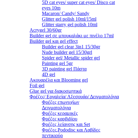
5D cat eyes/ super cat eyes/ Disco cat
eyes 10m
Macaron/ Candy/ Sandy
Glitter gel polish 10ml/15ml
Glitter starry gel polish 10ml
Acrygel 30/60gr
Builder gel σε μπουκαλάκι με πινέλο 17ml
Builder gel και gel effect
Builder gel clear 3in1 15/30gr
Nude builder gel 15/30grl
Spider gel/ Metallic spider gel
Painting gel 5gr
3D painting gel Πάστα
4D gel
Ακουαρέλα και Blooming gel
Foil gel
Glue gel για διακοσμητικά
Φρέζες/ Εργαλεία/ Αξεσουάρ/ Δειγματολόγια
Φρέζες επωνυχίων
Δειγματολόγια
Φρέζες κεραμικές
Φρέζες καρβιδίου
Φρέζες λείανσης και Set
Φρέζες,Pododisc και Λαβίδες
πεντικιούρ