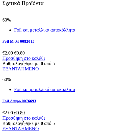
Σχετικά Προϊόντα
60%
Foil και μεταλλικά αυτοκόλλητα
Foil Μπλέ 0082015
Original
Η
€
2.00
€
0.80
price
τρέχουσα
Προσθήκη στο καλάθι
was:
τιμή
Βαθμολογήθηκε με
0
από 5
€2.00.
είναι:
ΕΞΑΝΤΛΗΜΕΝΟ
€0.80.
60%
Foil και μεταλλικά αυτοκόλλητα
Foil Ασπρο 0076693
Original
Η
€
2.00
€
0.80
price
τρέχουσα
Προσθήκη στο καλάθι
was:
τιμή
Βαθμολογήθηκε με
0
από 5
€2.00.
είναι:
ΕΞΑΝΤΛΗΜΕΝΟ