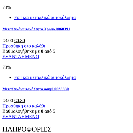
€0.80.
73%
Foil και μεταλλικά αυτοκόλλητα
Μεταλλικά αυτοκόλλητα Χρυσό 0068391
Original
Η
€
3.00
€
0.80
price
τρέχουσα
Προσθήκη στο καλάθι
was:
τιμή
Βαθμολογήθηκε με
0
από 5
€3.00.
είναι:
ΕΞΑΝΤΛΗΜΕΝΟ
€0.80.
73%
Foil και μεταλλικά αυτοκόλλητα
Μεταλλικά αυτοκόλλητα ασημί 0068330
Original
Η
€
3.00
€
0.80
price
τρέχουσα
Προσθήκη στο καλάθι
was:
τιμή
Βαθμολογήθηκε με
0
από 5
€3.00.
είναι:
ΕΞΑΝΤΛΗΜΕΝΟ
€0.80.
ΠΛΗΡΟΦΟΡΙΕΣ