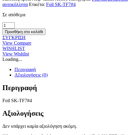
αυτοκόλλητα
Ετικέτα:
Foil SK-TF7#4
Σε απόθεμα
Foil
SK-
Προσθήκη στο καλάθι
TF7#4
ΣΥΓΚΡΙΣΗ
ποσότητα
View Compare
WISHLIST
View Wishlist
Loading...
Περιγραφή
Αξιολογήσεις (0)
Περιγραφή
Foil SK-TF7#4
Αξιολογήσεις
Δεν υπάρχει καμία αξιολόγηση ακόμη.