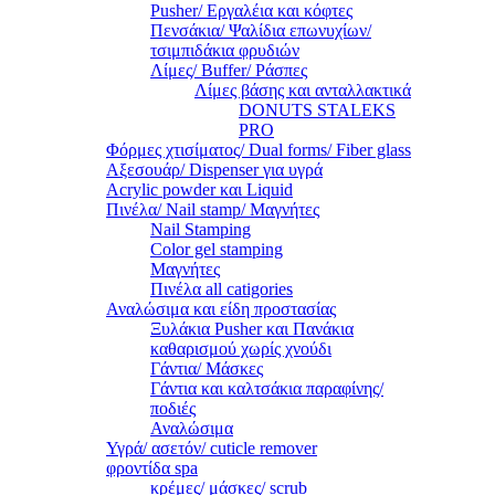
Pusher/ Εργαλέια και κόφτες
Πενσάκια/ Ψαλίδια επωνυχίων/
τσιμπιδάκια φρυδιών
Λίμες/ Buffer/ Ράσπες
Λίμες βάσης και ανταλλακτικά
DONUTS STALEKS
PRO
Φόρμες χτισίματος/ Dual forms/ Fiber glass
Αξεσουάρ/ Dispenser για υγρά
Acrylic powder και Liquid
Πινέλα/ Nail stamp/ Μαγνήτες
Nail Stamping
Color gel stamping
Μαγνήτες
Πινέλα all catigories
Αναλώσιμα και είδη προστασίας
Ξυλάκια Pusher και Πανάκια
καθαρισμού χωρίς χνούδι
Γάντια/ Μάσκες
Γάντια και καλτσάκια παραφίνης/
ποδιές
Αναλώσιμα
Υγρά/ ασετόν/ cuticle remover
φροντίδα spa
κρέμες/ μάσκες/ scrub