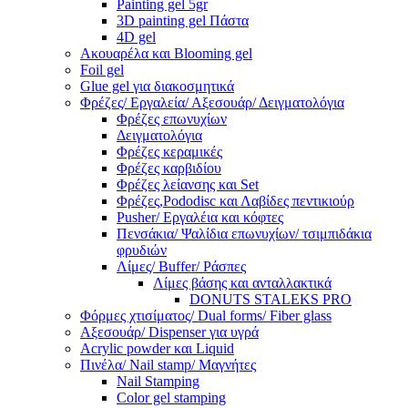
Painting gel 5gr
3D painting gel Πάστα
4D gel
Ακουαρέλα και Blooming gel
Foil gel
Glue gel για διακοσμητικά
Φρέζες/ Εργαλεία/ Αξεσουάρ/ Δειγματολόγια
Φρέζες επωνυχίων
Δειγματολόγια
Φρέζες κεραμικές
Φρέζες καρβιδίου
Φρέζες λείανσης και Set
Φρέζες,Pododisc και Λαβίδες πεντικιούρ
Pusher/ Εργαλέια και κόφτες
Πενσάκια/ Ψαλίδια επωνυχίων/ τσιμπιδάκια
φρυδιών
Λίμες/ Buffer/ Ράσπες
Λίμες βάσης και ανταλλακτικά
DONUTS STALEKS PRO
Φόρμες χτισίματος/ Dual forms/ Fiber glass
Αξεσουάρ/ Dispenser για υγρά
Acrylic powder και Liquid
Πινέλα/ Nail stamp/ Μαγνήτες
Nail Stamping
Color gel stamping