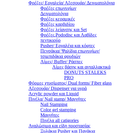
Φρέζες/ Εργαλεία/ Αξεσουάρ/ Δειγματολόγια
Φρέζες επωνυχίων
Δειγματολόγια
Φρέζες κεραμικές
Φρέζες καρβιδίου
Φρέζες λείανσης και Set
Φρέζες,Pododisc και Λαβίδες
πεντικιούρ
Pusher/ Εργαλέια και κόφτες
Πενσάκια/ Ψαλίδια επωνυχίων/
τσιμπιδάκια φρυδιών
Λίμες/ Buffer/ Ράσπες
Λίμες βάσης και ανταλλακτικά
DONUTS STALEKS
PRO
Φόρμες χτυσίματος/ Dual forms/ Fiber glass
Αξεσουάρ/ Dispenser για υγρά
Acrylic powder και Liquid
Πινέλα/ Nail stamp/ Μαγνήτες
Nail Stamping
Color gel stamping
Μαγνήτες
Πινέλα all catigories
Αναλώσιμα και είδη προστασίας
Ξυλάκια Pusher και Πανάκια