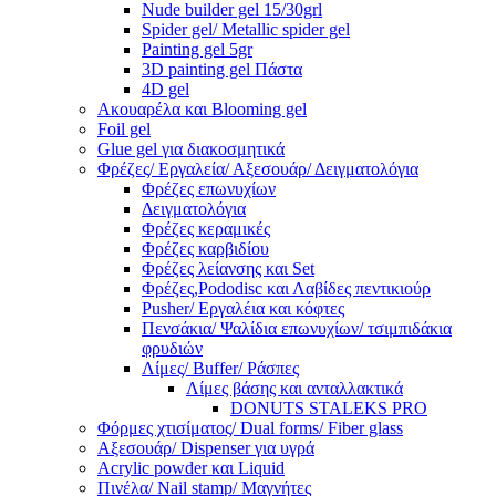
Nude builder gel 15/30grl
Spider gel/ Metallic spider gel
Painting gel 5gr
3D painting gel Πάστα
4D gel
Ακουαρέλα και Blooming gel
Foil gel
Glue gel για διακοσμητικά
Φρέζες/ Εργαλεία/ Αξεσουάρ/ Δειγματολόγια
Φρέζες επωνυχίων
Δειγματολόγια
Φρέζες κεραμικές
Φρέζες καρβιδίου
Φρέζες λείανσης και Set
Φρέζες,Pododisc και Λαβίδες πεντικιούρ
Pusher/ Εργαλέια και κόφτες
Πενσάκια/ Ψαλίδια επωνυχίων/ τσιμπιδάκια
φρυδιών
Λίμες/ Buffer/ Ράσπες
Λίμες βάσης και ανταλλακτικά
DONUTS STALEKS PRO
Φόρμες χτισίματος/ Dual forms/ Fiber glass
Αξεσουάρ/ Dispenser για υγρά
Acrylic powder και Liquid
Πινέλα/ Nail stamp/ Μαγνήτες