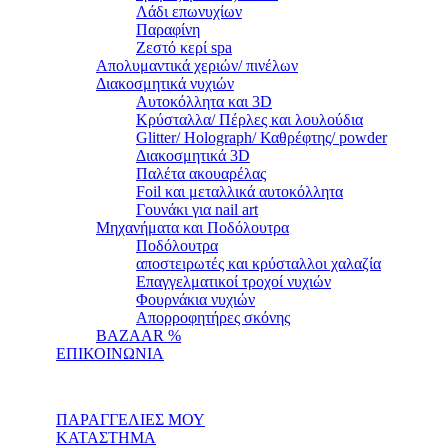
Λάδι επωνυχίων
Παραφίνη
Ζεστό κερί spa
Απολυμαντικά χεριών/ πινέλων
Διακοσμητικά νυχιών
Αυτοκόλλητα και 3D
Κρύσταλλα/ Πέρλες και λουλούδια
Glitter/ Holograph/ Καθρέφτης/ powder
Διακοσμητικά 3D
Παλέτα ακουαρέλας
Foil και μεταλλικά αυτοκόλλητα
Γουνάκι για nail art
Μηχανήματα και Ποδόλουτρα
Ποδόλουτρα
αποστειρωτές και κρύσταλλοι χαλαζία
Επαγγελματικοί τροχοί νυχιών
Φουρνάκια νυχιών
Απορροφητήρες σκόνης
BAZAAR %
ΕΠΙΚΟΙΝΩΝΙΑ
ΠΑΡΑΓΓΕΛΙΕΣ ΜΟΥ
ΚΑΤΑΣΤΗΜΑ