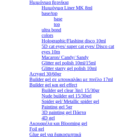
Ημιμόνιμα βερνίκια
Ημιμόνιμα Liner ΜΚ 8ml
base/top
base
top
ultra bond
colors
Holographic/Flashing disco 10ml
5D cat eyes/ super cat eyes/ Disco cat
eyes 10m
Macaron/ Candy/ Sandy
Glitter gel polish 10ml/15ml
Glitter starry gel polish 10ml
Acrygel 30/60gr
Builder gel σε μπουκαλάκι με πινέλο 17ml
Builder gel και gel effect
Builder gel clear 3in1 15/30gr
Nude builder gel 15/30grl
Spider gel/ Metallic spider gel
Painting gel 5gr
3D painting gel Πάστα
4D gel
Ακουαρέλα και Blooming gel
Foil gel
Glue gel για διακοσμητικά