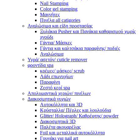
Nail Stamping
Color gel stamping
Μαγνήτες
Πινέλα all catigories
Αναλώσιμα και είδη προστασίας
Ξυλάκια Pusher και Πανάκια καθαρισμού χωρίς
χνούδι
Γάντια/ Μάσκες
Γάντια και καλτσάκια παραφίνης/ ποδιές
Αναλώσιμα
Υγρά/ ασετόν/ cuticle remover
φροντίδα spa
κρέμες/ μάσκες/ scrub
Λάδι επωνυχίων
Παραφίνη
Ζεστό κερί spa
Απολυμαντικά χεριών/ πινέλων
Διακοσμητικά νυχιών
Αυτοκόλλητα και 3D
Κρύσταλλα/ Πέρλες και λουλούδια
Glitter/ Holograph/ Καθρέφτης/ powder
Διακοσμητικά 3D
Παλέτα ακουαρέλας
Foil και μεταλλικά αυτοκόλλητα
Γουνάκι για nail art