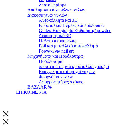
Ζεστό κερί spa
Απολυμαντικά χεριών/ πινέλων
Διακοσμητικά νυχιών
Αυτοκόλλητα και 3D
Κρύσταλλα/ Πέρλες και λουλούδια
Glitter/ Holograph/ Καθρέφτης/ powder
Διακοσμητικά 3D
Παλέτα ακουαρέλας
Foil και μεταλλικά αυτοκόλλητα
Γουνάκι για nail art
Μηχανήματα και Ποδόλουτρα
Ποδόλουτρα
αποστειρωτές και κρύσταλλοι χαλαζία
Επαγγελματικοί τροχοί νυχιών
Φουρνάκια νυχιών
Απορροφητήρες σκόνης
BAZAAR %
ΕΠΙΚΟΙΝΩΝΙΑ