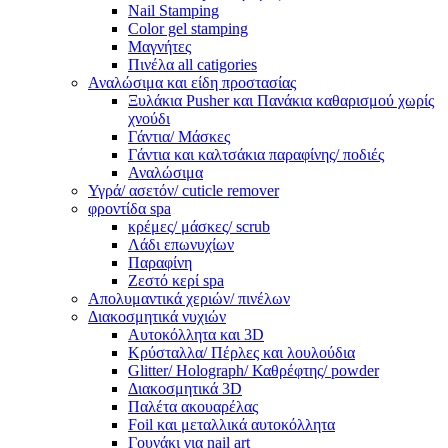
Nail Stamping
Color gel stamping
Μαγνήτες
Πινέλα all catigories
Αναλώσιμα και είδη προστασίας
Ξυλάκια Pusher και Πανάκια καθαρισμού χωρίς
χνούδι
Γάντια/ Μάσκες
Γάντια και καλτσάκια παραφίνης/ ποδιές
Αναλώσιμα
Υγρά/ ασετόν/ cuticle remover
φροντίδα spa
κρέμες/ μάσκες/ scrub
Λάδι επωνυχίων
Παραφίνη
Ζεστό κερί spa
Απολυμαντικά χεριών/ πινέλων
Διακοσμητικά νυχιών
Αυτοκόλλητα και 3D
Κρύσταλλα/ Πέρλες και λουλούδια
Glitter/ Holograph/ Καθρέφτης/ powder
Διακοσμητικά 3D
Παλέτα ακουαρέλας
Foil και μεταλλικά αυτοκόλλητα
Γουνάκι για nail art