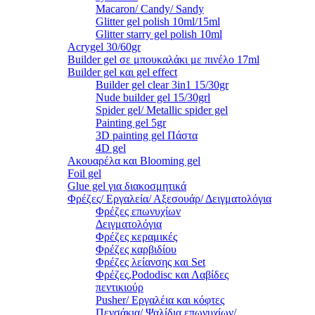
Macaron/ Candy/ Sandy
Glitter gel polish 10ml/15ml
Glitter starry gel polish 10ml
Acrygel 30/60gr
Builder gel σε μπουκαλάκι με πινέλο 17ml
Builder gel και gel effect
Builder gel clear 3in1 15/30gr
Nude builder gel 15/30grl
Spider gel/ Metallic spider gel
Painting gel 5gr
3D painting gel Πάστα
4D gel
Ακουαρέλα και Blooming gel
Foil gel
Glue gel για διακοσμητικά
Φρέζες/ Εργαλεία/ Αξεσουάρ/ Δειγματολόγια
Φρέζες επωνυχίων
Δειγματολόγια
Φρέζες κεραμικές
Φρέζες καρβιδίου
Φρέζες λείανσης και Set
Φρέζες,Pododisc και Λαβίδες
πεντικιούρ
Pusher/ Εργαλέια και κόφτες
Πενσάκια/ Ψαλίδια επωνυχίων/