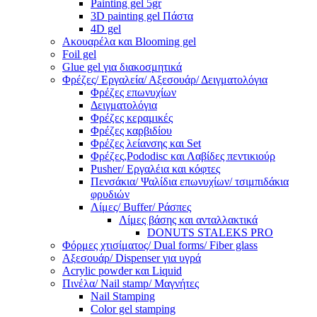
Painting gel 5gr
3D painting gel Πάστα
4D gel
Ακουαρέλα και Blooming gel
Foil gel
Glue gel για διακοσμητικά
Φρέζες/ Εργαλεία/ Αξεσουάρ/ Δειγματολόγια
Φρέζες επωνυχίων
Δειγματολόγια
Φρέζες κεραμικές
Φρέζες καρβιδίου
Φρέζες λείανσης και Set
Φρέζες,Pododisc και Λαβίδες πεντικιούρ
Pusher/ Εργαλέια και κόφτες
Πενσάκια/ Ψαλίδια επωνυχίων/ τσιμπιδάκια
φρυδιών
Λίμες/ Buffer/ Ράσπες
Λίμες βάσης και ανταλλακτικά
DONUTS STALEKS PRO
Φόρμες χτισίματος/ Dual forms/ Fiber glass
Αξεσουάρ/ Dispenser για υγρά
Acrylic powder και Liquid
Πινέλα/ Nail stamp/ Μαγνήτες
Nail Stamping
Color gel stamping