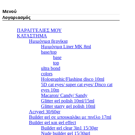
Μενού
Λογαριασμός
ΠΑΡΑΓΓΕΛΙΕΣ ΜΟΥ
ΚΑΤΑΣΤΗΜΑ
Ημιμόνιμα βερνίκια
Ημιμόνιμα Liner ΜΚ 8ml
base/top
base
top
ultra bond
colors
Holographic/Flashing disco 10ml
5D cat eyes/ super cat eyes/ Disco cat
eyes 10m
Macaron/ Candy/ Sandy
Glitter gel polish 10ml/15ml
Glitter starry gel polish 10ml
Acrygel 30/60gr
Builder gel σε μπουκαλάκι με πινέλο 17ml
Builder gel και gel effect
Builder gel clear 3in1 15/30gr
Nude builder gel 15/30grl