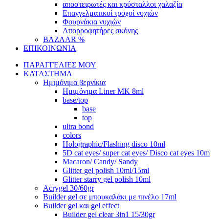
αποστειρωτές και κρύσταλλοι χαλαζία
Επαγγελματικοί τροχοί νυχιών
Φουρνάκια νυχιών
Απορροφητήρες σκόνης
BAZAAR %
ΕΠΙΚΟΙΝΩΝΙΑ
ΠΑΡΑΓΓΕΛΙΕΣ ΜΟΥ
ΚΑΤΑΣΤΗΜΑ
Ημιμόνιμα βερνίκια
Ημιμόνιμα Liner ΜΚ 8ml
base/top
base
top
ultra bond
colors
Holographic/Flashing disco 10ml
5D cat eyes/ super cat eyes/ Disco cat eyes 10m
Macaron/ Candy/ Sandy
Glitter gel polish 10ml/15ml
Glitter starry gel polish 10ml
Acrygel 30/60gr
Builder gel σε μπουκαλάκι με πινέλο 17ml
Builder gel και gel effect
Builder gel clear 3in1 15/30gr