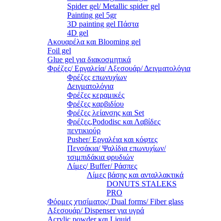
Spider gel/ Metallic spider gel
Painting gel 5gr
3D painting gel Πάστα
4D gel
Ακουαρέλα και Blooming gel
Foil gel
Glue gel για διακοσμητικά
Φρέζες/ Εργαλεία/ Αξεσουάρ/ Δειγματολόγια
Φρέζες επωνυχίων
Δειγματολόγια
Φρέζες κεραμικές
Φρέζες καρβιδίου
Φρέζες λείανσης και Set
Φρέζες,Pododisc και Λαβίδες
πεντικιούρ
Pusher/ Εργαλέια και κόφτες
Πενσάκια/ Ψαλίδια επωνυχίων/
τσιμπιδάκια φρυδιών
Λίμες/ Buffer/ Ράσπες
Λίμες βάσης και ανταλλακτικά
DONUTS STALEKS
PRO
Φόρμες χτισίματος/ Dual forms/ Fiber glass
Αξεσουάρ/ Dispenser για υγρά
Acrylic powder και Liquid