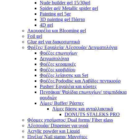
Nude builder gel 15/30grl
Spider gel/ Metallic spider gel
Painting gel 5gr
3D painting gel Πάστα
4D gel
Ακουαρέλα και Blooming gel
Foil gel
Glue gel για διακοσμητικά
Φρέζες/ Εργαλεία/ Αξεσουάρ/ Δειγματολόγια
Φρέζες επωνυχίων
Δειγματολόγια
Φρέζες κεραμικές
Φρέζες καρβιδίου
Φρέζες λείανσης και Set
Φρέζες,Pododisc και Λαβίδες πεντικιούρ
Pusher/ Εργαλέια και κόφτες
Πενσάκια/ Ψαλίδια επωνυχίων/ τσιμπιδάκια
φρυδιών
Λίμες/ Buffer/ Ράσπες
Λίμες βάσης και ανταλλακτικά
DONUTS STALEKS PRO
Φόρμες χτισίματος/ Dual forms/ Fiber glass
Αξεσουάρ/ Dispenser για υγρά
Acrylic powder και Liquid
Πινέλα/ Nail stamp/ Μαγνήτες