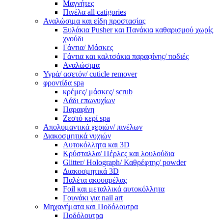
Μαγνήτες
Πινέλα all catigories
Αναλώσιμα και είδη προστασίας
Ξυλάκια Pusher και Πανάκια καθαρισμού χωρίς
χνούδι
Γάντια/ Μάσκες
Γάντια και καλτσάκια παραφίνης/ ποδιές
Αναλώσιμα
Υγρά/ ασετόν/ cuticle remover
φροντίδα spa
κρέμες/ μάσκες/ scrub
Λάδι επωνυχίων
Παραφίνη
Ζεστό κερί spa
Απολυμαντικά χεριών/ πινέλων
Διακοσμητικά νυχιών
Αυτοκόλλητα και 3D
Κρύσταλλα/ Πέρλες και λουλούδια
Glitter/ Holograph/ Καθρέφτης/ powder
Διακοσμητικά 3D
Παλέτα ακουαρέλας
Foil και μεταλλικά αυτοκόλλητα
Γουνάκι για nail art
Μηχανήματα και Ποδόλουτρα
Ποδόλουτρα