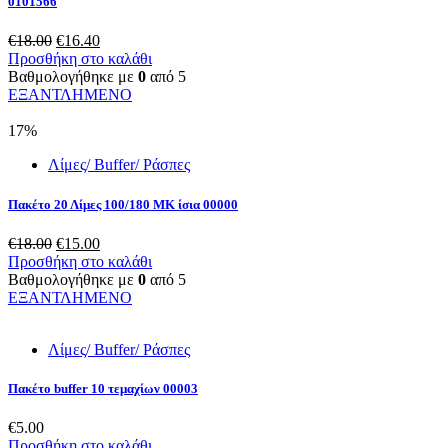
0101566
Original
Η
€
18.00
€
16.40
price
τρέχουσα
Προσθήκη στο καλάθι
was:
τιμή
Βαθμολογήθηκε με
0
από 5
€18.00.
είναι:
ΕΞΑΝΤΛΗΜΕΝΟ
€16.40.
17%
Λίμες/ Buffer/ Ράσπες
Πακέτο 20 Λίμες 100/180 ΜΚ ίσια 00000
Original
Η
€
18.00
€
15.00
price
τρέχουσα
Προσθήκη στο καλάθι
was:
τιμή
Βαθμολογήθηκε με
0
από 5
€18.00.
είναι:
ΕΞΑΝΤΛΗΜΕΝΟ
€15.00.
Λίμες/ Buffer/ Ράσπες
Πακέτο buffer 10 τεμαχίων 00003
€
5.00
Προσθήκη στο καλάθι