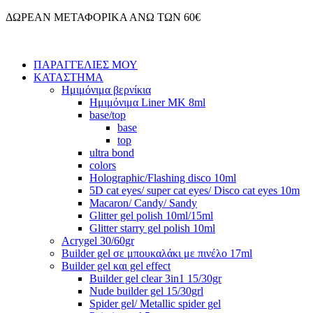
Μετάβαση
ΔΩΡΕΑΝ ΜΕΤΑΦΟΡΙΚΑ ΑΝΩ ΤΩΝ 60€
στο
περιεχόμενο
ΠΑΡΑΓΓΕΛΙΕΣ ΜΟΥ
ΚΑΤΑΣΤΗΜΑ
Ημιμόνιμα βερνίκια
Ημιμόνιμα Liner ΜΚ 8ml
base/top
base
top
ultra bond
colors
Holographic/Flashing disco 10ml
5D cat eyes/ super cat eyes/ Disco cat eyes 10m
Macaron/ Candy/ Sandy
Glitter gel polish 10ml/15ml
Glitter starry gel polish 10ml
Acrygel 30/60gr
Builder gel σε μπουκαλάκι με πινέλο 17ml
Builder gel και gel effect
Builder gel clear 3in1 15/30gr
Nude builder gel 15/30grl
Spider gel/ Metallic spider gel