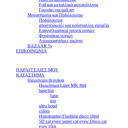
Foil και μεταλλικά αυτοκόλλητα
Γουνάκι για nail art
Μηχανήματα και Ποδόλουτρα
Ποδόλουτρα
αποστειρωτές και κρύσταλλοι χαλαζία
Επαγγελματικοί τροχοί νυχιών
Φουρνάκια νυχιών
Απορροφητήρες σκόνης
BAZAAR %
ΕΠΙΚΟΙΝΩΝΙΑ
ΠΑΡΑΓΓΕΛΙΕΣ ΜΟΥ
ΚΑΤΑΣΤΗΜΑ
Ημιμόνιμα βερνίκια
Ημιμόνιμα Liner ΜΚ 8ml
base/top
base
top
ultra bond
colors
Holographic/Flashing disco 10ml
5D cat eyes/ super cat eyes/ Disco cat
eyes 10m