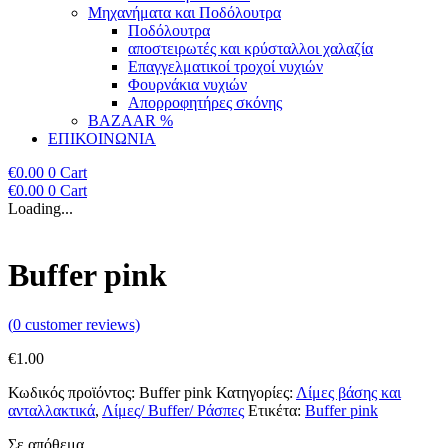
Μηχανήματα και Ποδόλουτρα
Ποδόλουτρα
αποστειρωτές και κρύσταλλοι χαλαζία
Επαγγελματικοί τροχοί νυχιών
Φουρνάκια νυχιών
Απορροφητήρες σκόνης
BAZAAR %
ΕΠΙΚΟΙΝΩΝΙΑ
€
0.00
0
Cart
€
0.00
0
Cart
Loading...
Buffer pink
(
0
customer reviews)
€
1.00
Κωδικός προϊόντος:
Buffer pink
Κατηγορίες:
Λίμες βάσης και
ανταλλακτικά
,
Λίμες/ Buffer/ Ράσπες
Ετικέτα:
Buffer pink
Σε απόθεμα