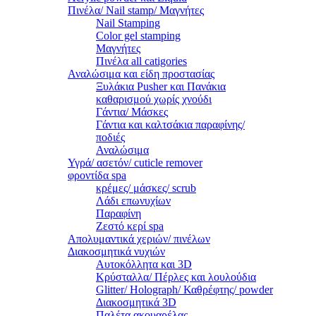
Πινέλα/ Nail stamp/ Μαγνήτες
Nail Stamping
Color gel stamping
Μαγνήτες
Πινέλα all catigories
Αναλώσιμα και είδη προστασίας
Ξυλάκια Pusher και Πανάκια
καθαρισμού χωρίς χνούδι
Γάντια/ Μάσκες
Γάντια και καλτσάκια παραφίνης/
ποδιές
Αναλώσιμα
Υγρά/ ασετόν/ cuticle remover
φροντίδα spa
κρέμες/ μάσκες/ scrub
Λάδι επωνυχίων
Παραφίνη
Ζεστό κερί spa
Απολυμαντικά χεριών/ πινέλων
Διακοσμητικά νυχιών
Αυτοκόλλητα και 3D
Κρύσταλλα/ Πέρλες και λουλούδια
Glitter/ Holograph/ Καθρέφτης/ powder
Διακοσμητικά 3D
Παλέτα ακουαρέλας