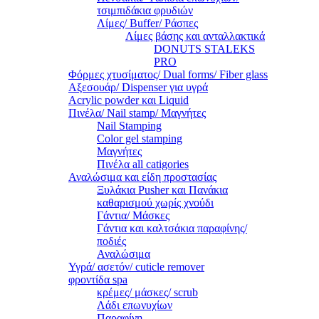
τσιμπιδάκια φρυδιών
Λίμες/ Buffer/ Ράσπες
Λίμες βάσης και ανταλλακτικά
DONUTS STALEKS
PRO
Φόρμες χτυσίματος/ Dual forms/ Fiber glass
Αξεσουάρ/ Dispenser για υγρά
Acrylic powder και Liquid
Πινέλα/ Nail stamp/ Μαγνήτες
Nail Stamping
Color gel stamping
Μαγνήτες
Πινέλα all catigories
Αναλώσιμα και είδη προστασίας
Ξυλάκια Pusher και Πανάκια
καθαρισμού χωρίς χνούδι
Γάντια/ Μάσκες
Γάντια και καλτσάκια παραφίνης/
ποδιές
Αναλώσιμα
Υγρά/ ασετόν/ cuticle remover
φροντίδα spa
κρέμες/ μάσκες/ scrub
Λάδι επωνυχίων
Παραφίνη