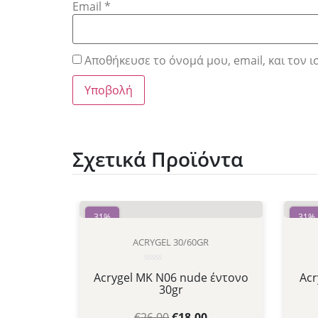
Email
*
Αποθήκευσε το όνομά μου, email, και τον 
Σχετικά Προϊόντα
31%
31%
ACRYGEL 30/60GR
Βαθμολογήθηκε
Acrygel MK N06 nude έντονο
Acr
με
30gr
0
από
5
€
26.00
€
18.00