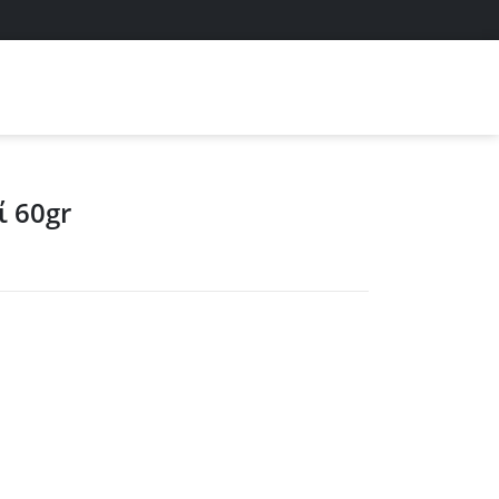
ί 60gr