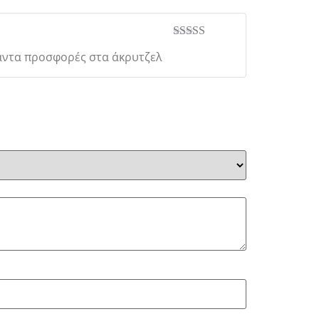
Βαθμολογήθηκε
πάντα προσφορές στα άκρυτζελ
με
5
από 5