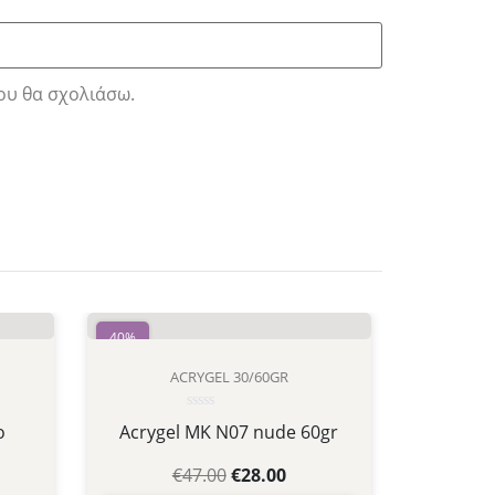
ου θα σχολιάσω.
40%
ACRYGEL 30/60GR
Βαθμολογήθηκε
ο
Acrygel MK N07 nude 60gr
με
0
από
€
47.00
€
28.00
5