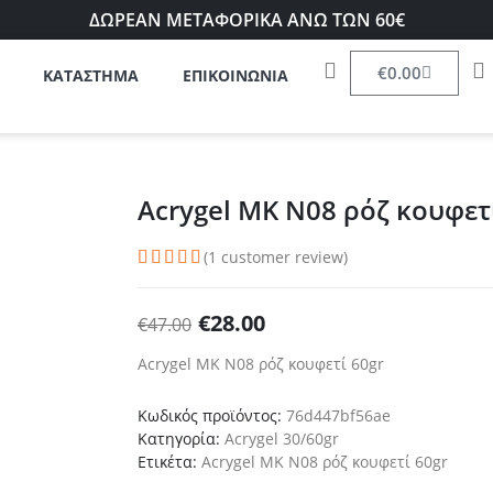
ΔΩΡΕΑΝ ΜΕΤΑΦΟΡΙΚΑ ΑΝΩ ΤΩΝ 60€
€
0.00
ΚΑΤΑΣΤΗΜΑ
ΕΠΙΚΟΙΝΩΝΙΑ
Acrygel MK N08 ρόζ κουφετ
(
1
customer review)
€
28.00
€
47.00
Acrygel MK N08 ρόζ κουφετί 60gr
Κωδικός προϊόντος:
76d447bf56ae
Κατηγορία:
Acrygel 30/60gr
Ετικέτα:
Acrygel MK N08 ρόζ κουφετί 60gr