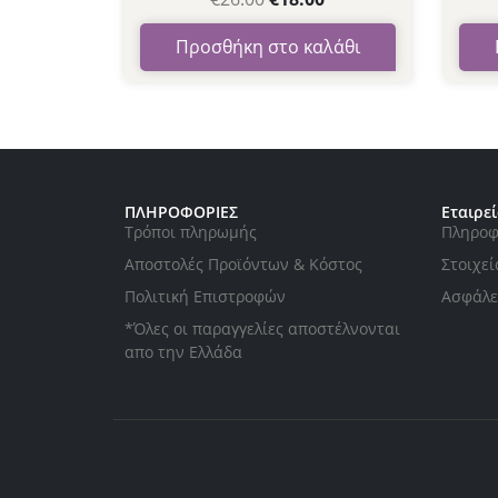
Προσθήκη στο καλάθι
ΠΛΗΡΟΦΟΡΙΕΣ
Εταιρε
Τρόποι πληρωμής
Πληροφ
Αποστολές Προϊόντων & Κόστος
Στοιχεί
Πολιτική Επιστροφών
Ασφάλε
*Όλες οι παραγγελίες αποστέλνονται
απο την Ελλάδα