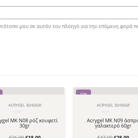
ιστότοπο μου σε αυτόν τον πλοηγό για την επόμενη φορά π
40%
ACRYGEL 30/60GR
ACRYGEL 30/60GR
Βαθμολογήθηκε
Βαθμολογήθηκε
ygel MK N08 ρόζ κουφετί
Acrygel MK N09 άσπρ
με
με
30gr
γαλακτερό 60gr
0
0
από
από
5
5
€
26.00
€
18.00
€
47.00
€
28.00