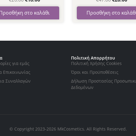
Προσθήκη στο καλάθι
Προσθήκη στο καλάθ
ία
Πολιτική Απορρήτου
ορίες για εμάς
Πολιτική Xρήσης Cookies
α Επικοινωνίας
Όροι και Προϋποθέσεις
ια Συναλλαγών
Δήλωση Προστασίας Προσωπικ
Δεδομένων
© Copyright 2023-2026 MkCosmetics. All Rights Reserved.