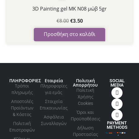
Βαθμολογήθηκε
3D Painting gel MK N08 μώβ 5gr
με
0
από
€
8.00
€
3.50
5
Προσθήκη στο καλάθι
ΠΛΗΡΟΦΟΡΙΕΣ
Εταιρεία
Πολιτική
SOCIAL
Απορρήτου
MEDIA
Τρόποι
Πληροφορίες
Πολιτική
πληρωμής
για εμάς
Xρήσης
Αποστολές
Στοιχεία
Cookies
Προϊόντων
Επικοινωνίας
Όροι και
& Κόστος
Ασφάλεια
Προϋποθέσεις
PAYMENT
Πολιτική
Συναλλαγών
METHODS
Δήλωση
Επιστροφών
Προστασίας