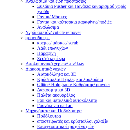
Αναλώσιμα και είδη προστασίας
Ξυλάκια Pusher και Πανάκια καθαρισμού χωρίς
χνούδι
Γάντια/ Μάσκες
Γάντια και καλτσάκια παραφίνης/ ποδιές
Αναλώσιμα
Υγρά/ ασετόν/ cuticle remover
φροντίδα spa
κρέμες/ μάσκες/ scrub
Λάδι επωνυχίων
Παραφίνη
Ζεστό κερί spa
Απολυμαντικά χεριών/ πινέλων
Διακοσμητικά νυχιών
Αυτοκόλλητα και 3D
Κρύσταλλα/ Πέρλες και λουλούδια
Glitter/ Holograph/ Καθρέφτης/ powder
Διακοσμητικά 3D
Παλέτα ακουαρέλας
Foil και μεταλλικά αυτοκόλλητα
Γουνάκι για nail art
Μηχανήματα και Ποδόλουτρα
Ποδόλουτρα
αποστειρωτές και κρύσταλλοι χαλαζία
Επαγγελματικοί τροχοί νυχιών