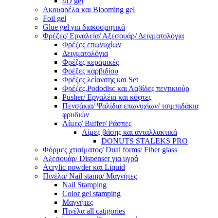
4D gel
Ακουαρέλα και Blooming gel
Foil gel
Glue gel για διακοσμητικά
Φρέζες/ Εργαλεία/ Αξεσουάρ/ Δειγματολόγια
Φρέζες επωνυχίων
Δειγματολόγια
Φρέζες κεραμικές
Φρέζες καρβιδίου
Φρέζες λείανσης και Set
Φρέζες,Pododisc και Λαβίδες πεντικιούρ
Pusher/ Εργαλέια και κόφτες
Πενσάκια/ Ψαλίδια επωνυχίων/ τσιμπιδάκια
φρυδιών
Λίμες/ Buffer/ Ράσπες
Λίμες βάσης και ανταλλακτικά
DONUTS STALEKS PRO
Φόρμες χτισίματος/ Dual forms/ Fiber glass
Αξεσουάρ/ Dispenser για υγρά
Acrylic powder και Liquid
Πινέλα/ Nail stamp/ Μαγνήτες
Nail Stamping
Color gel stamping
Μαγνήτες
Πινέλα all catigories