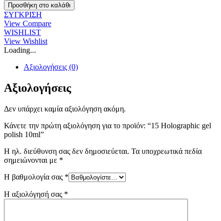
Holographic
Προσθήκη στο καλάθι
gel
ΣΥΓΚΡΙΣΗ
polish
View Compare
10ml
WISHLIST
ποσότητα
View Wishlist
Loading...
Αξιολογήσεις (0)
Αξιολογήσεις
Δεν υπάρχει καμία αξιολόγηση ακόμη.
Κάνετε την πρώτη αξιολόγηση για το προϊόν: “15 Holographic gel
polish 10ml”
Η ηλ. διεύθυνση σας δεν δημοσιεύεται.
Τα υποχρεωτικά πεδία
σημειώνονται με
*
Η βαθμολογία σας
*
Η αξιολόγησή σας
*