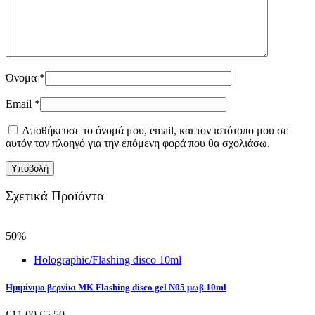
Όνομα
*
Email
*
Αποθήκευσε το όνομά μου, email, και τον ιστότοπο μου σε
αυτόν τον πλοηγό για την επόμενη φορά που θα σχολιάσω.
Σχετικά Προϊόντα
50%
Holographic/Flashing disco 10ml
Ημιμίνιμο βερνίκι MK Flashing disco gel N05 μωβ 10ml
Original
Η
€
11.00
€
5.50