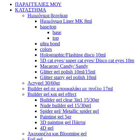
ΠΑΡΑΓΓΕΛΙΕΣ ΜΟΥ
ΚΑΤΑΣΤΗΜΑ
Ημιμόνιμα βερνίκια
Ημιμόνιμα Liner ΜΚ 8ml
base/top
base
top
ultra bond
colors
Holographic/Flashing disco 10ml
5D cat eyes/ super cat eyes/ Disco cat eyes 10m
Macaron/ Candy/ Sandy
Glitter gel polish 10ml/15ml
Glitter starry gel polish 10ml
Acrygel 30/60gr
Builder gel σε μπουκαλάκι με πινέλο 17ml
Builder gel και gel effect
Builder gel clear 3in1 15/30gr
Nude builder gel 15/30grl
Spider gel/ Metallic spider gel
Painting gel 5gr
3D painting gel Πάστα
4D gel
Ακουαρέλα και Blooming gel
Foil gel