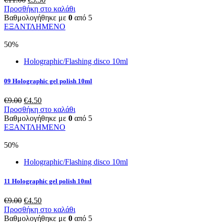
price
τρέχουσα
Προσθήκη στο καλάθι
was:
τιμή
Βαθμολογήθηκε με
0
από 5
€11.00.
είναι:
ΕΞΑΝΤΛΗΜΕΝΟ
€5.50.
50%
Holographic/Flashing disco 10ml
09 Holographic gel polish 10ml
Original
Η
€
9.00
€
4.50
price
τρέχουσα
Προσθήκη στο καλάθι
was:
τιμή
Βαθμολογήθηκε με
0
από 5
€9.00.
είναι:
ΕΞΑΝΤΛΗΜΕΝΟ
€4.50.
50%
Holographic/Flashing disco 10ml
11 Holographic gel polish 10ml
Original
Η
€
9.00
€
4.50
price
τρέχουσα
Προσθήκη στο καλάθι
was:
τιμή
Βαθμολογήθηκε με
0
από 5