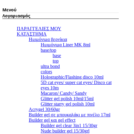
Μενού
Λογαριασμός
ΠΑΡΑΓΓΕΛΙΕΣ ΜΟΥ
ΚΑΤΑΣΤΗΜΑ
Ημιμόνιμα βερνίκια
Ημιμόνιμα Liner ΜΚ 8ml
base/top
base
top
ultra bond
colors
Holographic/Flashing disco 10ml
5D cat eyes/ super cat eyes/ Disco cat
eyes 10m
Macaron/ Candy/ Sandy
Glitter gel polish 10ml/15ml
Glitter starry gel polish 10ml
Acrygel 30/60gr
Builder gel σε μπουκαλάκι με πινέλο 17ml
Builder gel και gel effect
Builder gel clear 3in1 15/30gr
Nude builder gel 15/30grl