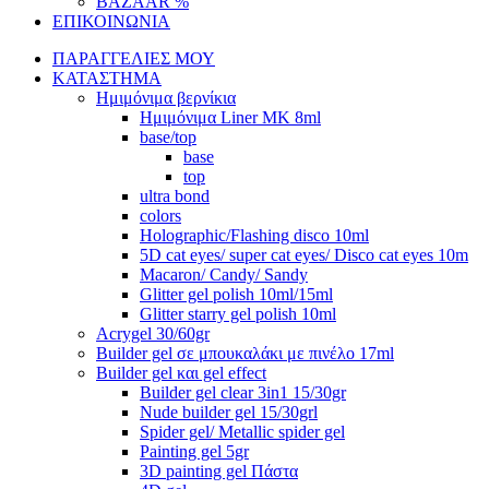
BAZAAR %
ΕΠΙΚΟΙΝΩΝΙΑ
ΠΑΡΑΓΓΕΛΙΕΣ ΜΟΥ
ΚΑΤΑΣΤΗΜΑ
Ημιμόνιμα βερνίκια
Ημιμόνιμα Liner ΜΚ 8ml
base/top
base
top
ultra bond
colors
Holographic/Flashing disco 10ml
5D cat eyes/ super cat eyes/ Disco cat eyes 10m
Macaron/ Candy/ Sandy
Glitter gel polish 10ml/15ml
Glitter starry gel polish 10ml
Acrygel 30/60gr
Builder gel σε μπουκαλάκι με πινέλο 17ml
Builder gel και gel effect
Builder gel clear 3in1 15/30gr
Nude builder gel 15/30grl
Spider gel/ Metallic spider gel
Painting gel 5gr
3D painting gel Πάστα