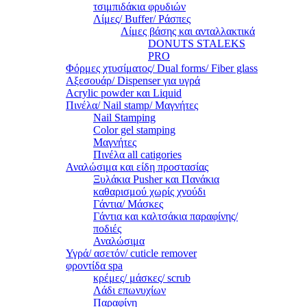
τσιμπιδάκια φρυδιών
Λίμες/ Buffer/ Ράσπες
Λίμες βάσης και ανταλλακτικά
DONUTS STALEKS
PRO
Φόρμες χτυσίματος/ Dual forms/ Fiber glass
Αξεσουάρ/ Dispenser για υγρά
Acrylic powder και Liquid
Πινέλα/ Nail stamp/ Μαγνήτες
Nail Stamping
Color gel stamping
Μαγνήτες
Πινέλα all catigories
Αναλώσιμα και είδη προστασίας
Ξυλάκια Pusher και Πανάκια
καθαρισμού χωρίς χνούδι
Γάντια/ Μάσκες
Γάντια και καλτσάκια παραφίνης/
ποδιές
Αναλώσιμα
Υγρά/ ασετόν/ cuticle remover
φροντίδα spa
κρέμες/ μάσκες/ scrub
Λάδι επωνυχίων
Παραφίνη