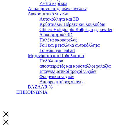
Ζεστό κερί spa
Απολυμαντικά χεριών/ πινέλων
Διακοσμητικά νυχιών
Αυτοκόλλητα και 3D
Κρύσταλλα/ Πέρλες και λουλούδια
Glitter/ Holograph/ Καθρέφτης/ powder
Διακοσμητικά 3D
Παλέτα ακουαρέλας
Foil και μεταλλικά αυτοκόλλητα
Γουνάκι για nail art
Μηχανήματα και Ποδόλουτρα
Ποδόλουτρα
αποστειρωτές και κρύσταλλοι χαλαζία
Επαγγελματικοί τροχοί νυχιών
Φουρνάκια νυχιών
Απορροφητήρες σκόνης
BAZAAR %
ΕΠΙΚΟΙΝΩΝΙΑ