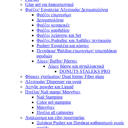
Glue gel για διακοσμητικά
Φρέζες/ Εργαλεία/ Αξεσουάρ/ Δειγματολόγια
Φρέζες επωνυχίων
Δειγματολόγια
Φρέζες κεραμικές
Φρέζες καρβιδίου
Φρέζες λείανσης και Set
Φρέζες,Pododisc και Λαβίδες πεντικιούρ
Pusher/ Εργαλέια και κόφτες
Πενσάκια/ Ψαλίδια επωνυχίων/ τσιμπιδάκια
φρυδιών
Λίμες/ Buffer/ Ράσπες
Λίμες βάσης και ανταλλακτικά
DONUTS STALEKS PRO
Φόρμες χτισίματος/ Dual forms/ Fiber glass
Αξεσουάρ/ Dispenser για υγρά
Acrylic powder και Liquid
Πινέλα/ Nail stamp/ Μαγνήτες
Nail Stamping
Color gel stamping
Μαγνήτες
Πινέλα all catigories
Αναλώσιμα και είδη προστασίας
Ξυλάκια Pusher και Πανάκια καθαρισμού χωρίς
χνούδι