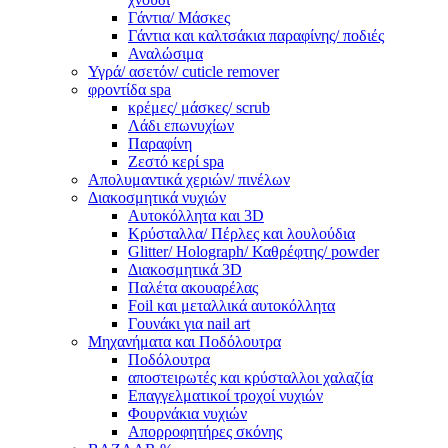
Γάντια/ Μάσκες
Γάντια και καλτσάκια παραφίνης/ ποδιές
Αναλώσιμα
Υγρά/ ασετόν/ cuticle remover
φροντίδα spa
κρέμες/ μάσκες/ scrub
Λάδι επωνυχίων
Παραφίνη
Ζεστό κερί spa
Απολυμαντικά χεριών/ πινέλων
Διακοσμητικά νυχιών
Αυτοκόλλητα και 3D
Κρύσταλλα/ Πέρλες και λουλούδια
Glitter/ Holograph/ Καθρέφτης/ powder
Διακοσμητικά 3D
Παλέτα ακουαρέλας
Foil και μεταλλικά αυτοκόλλητα
Γουνάκι για nail art
Μηχανήματα και Ποδόλουτρα
Ποδόλουτρα
αποστειρωτές και κρύσταλλοι χαλαζία
Επαγγελματικοί τροχοί νυχιών
Φουρνάκια νυχιών
Απορροφητήρες σκόνης