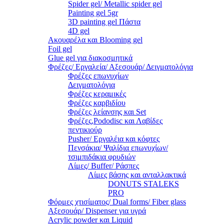
Spider gel/ Metallic spider gel
Painting gel 5gr
3D painting gel Πάστα
4D gel
Ακουαρέλα και Blooming gel
Foil gel
Glue gel για διακοσμητικά
Φρέζες/ Εργαλεία/ Αξεσουάρ/ Δειγματολόγια
Φρέζες επωνυχίων
Δειγματολόγια
Φρέζες κεραμικές
Φρέζες καρβιδίου
Φρέζες λείανσης και Set
Φρέζες,Pododisc και Λαβίδες
πεντικιούρ
Pusher/ Εργαλέια και κόφτες
Πενσάκια/ Ψαλίδια επωνυχίων/
τσιμπιδάκια φρυδιών
Λίμες/ Buffer/ Ράσπες
Λίμες βάσης και ανταλλακτικά
DONUTS STALEKS
PRO
Φόρμες χτισίματος/ Dual forms/ Fiber glass
Αξεσουάρ/ Dispenser για υγρά
Acrylic powder και Liquid