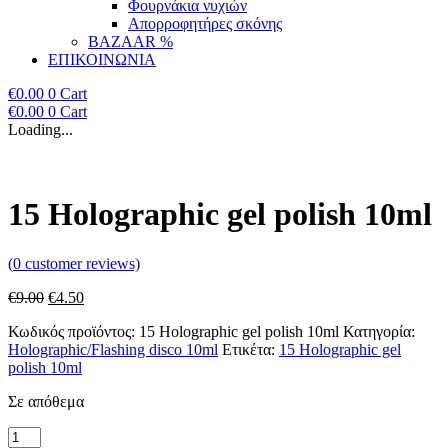
Φουρνάκια νυχιών
Απορροφητήρες σκόνης
BAZAAR %
ΕΠΙΚΟΙΝΩΝΙΑ
€
0.00
0
Cart
€
0.00
0
Cart
Loading...
15 Holographic gel polish 10ml
(
0
customer reviews)
Original
Η
€
9.00
€
4.50
price
τρέχουσα
Κωδικός προϊόντος:
15 Holographic gel polish 10ml
Κατηγορία:
was:
τιμή
Holographic/Flashing disco 10ml
Ετικέτα:
15 Holographic gel
€9.00.
είναι:
polish 10ml
€4.50.
Σε απόθεμα
15