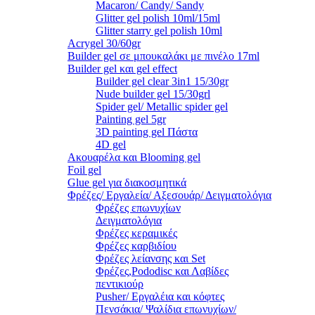
Macaron/ Candy/ Sandy
Glitter gel polish 10ml/15ml
Glitter starry gel polish 10ml
Acrygel 30/60gr
Builder gel σε μπουκαλάκι με πινέλο 17ml
Builder gel και gel effect
Builder gel clear 3in1 15/30gr
Nude builder gel 15/30grl
Spider gel/ Metallic spider gel
Painting gel 5gr
3D painting gel Πάστα
4D gel
Ακουαρέλα και Blooming gel
Foil gel
Glue gel για διακοσμητικά
Φρέζες/ Εργαλεία/ Αξεσουάρ/ Δειγματολόγια
Φρέζες επωνυχίων
Δειγματολόγια
Φρέζες κεραμικές
Φρέζες καρβιδίου
Φρέζες λείανσης και Set
Φρέζες,Pododisc και Λαβίδες
πεντικιούρ
Pusher/ Εργαλέια και κόφτες
Πενσάκια/ Ψαλίδια επωνυχίων/