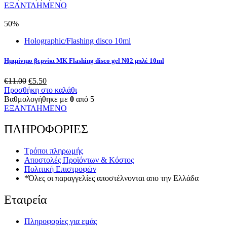
€9.00.
είναι:
ΕΞΑΝΤΛΗΜΕΝΟ
€4.50.
50%
Holographic/Flashing disco 10ml
Ημιμίνιμο βερνίκι MK Flashing disco gel N02 μπλέ 10ml
Original
Η
€
11.00
€
5.50
price
τρέχουσα
Προσθήκη στο καλάθι
was:
τιμή
Βαθμολογήθηκε με
0
από 5
€11.00.
είναι:
ΕΞΑΝΤΛΗΜΕΝΟ
€5.50.
ΠΛΗΡΟΦΟΡΙΕΣ
Τρόποι πληρωμής
Αποστολές Προϊόντων & Κόστος
Πολιτική Επιστροφών
*Όλες οι παραγγελίες αποστέλνονται απο την Ελλάδα
Εταιρεία
Πληροφορίες για εμάς