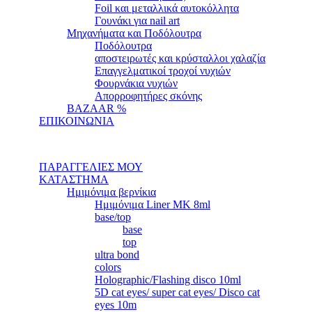
Foil και μεταλλικά αυτοκόλλητα
Γουνάκι για nail art
Μηχανήματα και Ποδόλουτρα
Ποδόλουτρα
αποστειρωτές και κρύσταλλοι χαλαζία
Επαγγελματικοί τροχοί νυχιών
Φουρνάκια νυχιών
Απορροφητήρες σκόνης
BAZAAR %
ΕΠΙΚΟΙΝΩΝΙΑ
ΠΑΡΑΓΓΕΛΙΕΣ ΜΟΥ
ΚΑΤΑΣΤΗΜΑ
Ημιμόνιμα βερνίκια
Ημιμόνιμα Liner ΜΚ 8ml
base/top
base
top
ultra bond
colors
Holographic/Flashing disco 10ml
5D cat eyes/ super cat eyes/ Disco cat
eyes 10m