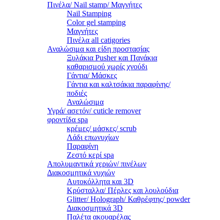
Πινέλα/ Nail stamp/ Μαγνήτες
Nail Stamping
Color gel stamping
Μαγνήτες
Πινέλα all catigories
Αναλώσιμα και είδη προστασίας
Ξυλάκια Pusher και Πανάκια
καθαρισμού χωρίς χνούδι
Γάντια/ Μάσκες
Γάντια και καλτσάκια παραφίνης/
ποδιές
Αναλώσιμα
Υγρά/ ασετόν/ cuticle remover
φροντίδα spa
κρέμες/ μάσκες/ scrub
Λάδι επωνυχίων
Παραφίνη
Ζεστό κερί spa
Απολυμαντικά χεριών/ πινέλων
Διακοσμητικά νυχιών
Αυτοκόλλητα και 3D
Κρύσταλλα/ Πέρλες και λουλούδια
Glitter/ Holograph/ Καθρέφτης/ powder
Διακοσμητικά 3D
Παλέτα ακουαρέλας