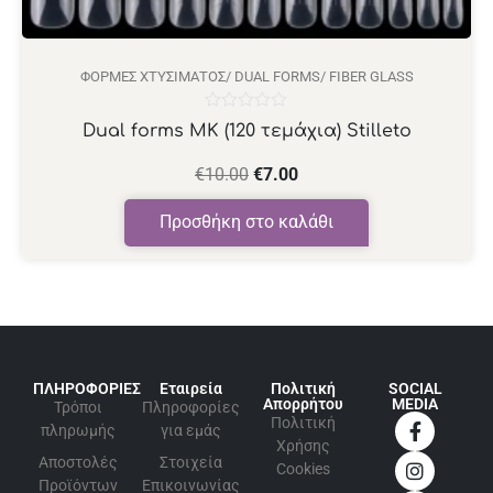
ΦΌΡΜΕΣ ΧΤΥΣΊΜΑΤΟΣ/ DUAL FORMS/ FIBER GLASS
Βαθμολογήθηκε
Dual forms MK (120 τεμάχια) Stilleto
με
0
από
€
10.00
€
7.00
5
Προσθήκη στο καλάθι
ΠΛΗΡΟΦΟΡΙΕΣ
Εταιρεία
Πολιτική
SOCIAL
Απορρήτου
MEDIA
Τρόποι
Πληροφορίες
Πολιτική
πληρωμής
για εμάς
Xρήσης
Αποστολές
Στοιχεία
Cookies
Προϊόντων
Επικοινωνίας