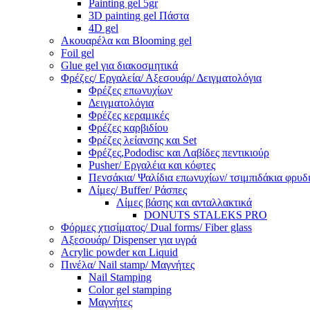
Painting gel 5gr
3D painting gel Πάστα
4D gel
Ακουαρέλα και Blooming gel
Foil gel
Glue gel για διακοσμητικά
Φρέζες/ Εργαλεία/ Αξεσουάρ/ Δειγματολόγια
Φρέζες επωνυχίων
Δειγματολόγια
Φρέζες κεραμικές
Φρέζες καρβιδίου
Φρέζες λείανσης και Set
Φρέζες,Pododisc και Λαβίδες πεντικιούρ
Pusher/ Εργαλέια και κόφτες
Πενσάκια/ Ψαλίδια επωνυχίων/ τσιμπιδάκια φρυδ
Λίμες/ Buffer/ Ράσπες
Λίμες βάσης και ανταλλακτικά
DONUTS STALEKS PRO
Φόρμες χτισίματος/ Dual forms/ Fiber glass
Αξεσουάρ/ Dispenser για υγρά
Acrylic powder και Liquid
Πινέλα/ Nail stamp/ Μαγνήτες
Nail Stamping
Color gel stamping
Μαγνήτες