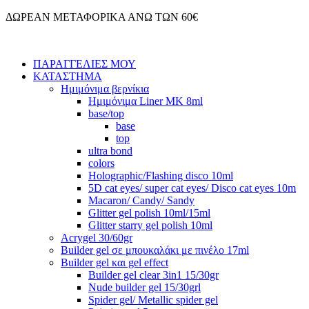
Μετάβαση
ΔΩΡΕΑΝ ΜΕΤΑΦΟΡΙΚΑ ΑΝΩ ΤΩΝ 60€
στο
περιεχόμενο
ΠΑΡΑΓΓΕΛΙΕΣ ΜΟΥ
ΚΑΤΑΣΤΗΜΑ
Ημιμόνιμα βερνίκια
Ημιμόνιμα Liner ΜΚ 8ml
base/top
base
top
ultra bond
colors
Holographic/Flashing disco 10ml
5D cat eyes/ super cat eyes/ Disco cat eyes 10m
Macaron/ Candy/ Sandy
Glitter gel polish 10ml/15ml
Glitter starry gel polish 10ml
Acrygel 30/60gr
Builder gel σε μπουκαλάκι με πινέλο 17ml
Builder gel και gel effect
Builder gel clear 3in1 15/30gr
Nude builder gel 15/30grl
Spider gel/ Metallic spider gel