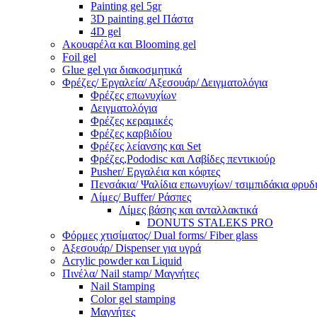
Painting gel 5gr
3D painting gel Πάστα
4D gel
Ακουαρέλα και Blooming gel
Foil gel
Glue gel για διακοσμητικά
Φρέζες/ Εργαλεία/ Αξεσουάρ/ Δειγματολόγια
Φρέζες επωνυχίων
Δειγματολόγια
Φρέζες κεραμικές
Φρέζες καρβιδίου
Φρέζες λείανσης και Set
Φρέζες,Pododisc και Λαβίδες πεντικιούρ
Pusher/ Εργαλέια και κόφτες
Πενσάκια/ Ψαλίδια επωνυχίων/ τσιμπιδάκια φρυδ
Λίμες/ Buffer/ Ράσπες
Λίμες βάσης και ανταλλακτικά
DONUTS STALEKS PRO
Φόρμες χτισίματος/ Dual forms/ Fiber glass
Αξεσουάρ/ Dispenser για υγρά
Acrylic powder και Liquid
Πινέλα/ Nail stamp/ Μαγνήτες
Nail Stamping
Color gel stamping
Μαγνήτες