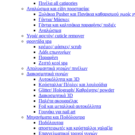
Πινέλα all catigories
Αναλώσιμα και είδη προστασίας
Ξυλάκια Pusher και Πανάκια καθαρισμού χωρίς χ
Γάντια/ Μάσκες
Γάντια και καλτσάκια παραφίνης/ ποδιές
Αναλώσιμα
Υγρά/ ασετόν/ cuticle remover
φροντίδα spa
κρέμες/ μάσκες/ scrub
Λάδι επωνυχίων
Παραφίνη
Ζεστό κερί spa
Απολυμαντικά χεριών/ πινέλων
Διακοσμητικά νυχιών
Αυτοκόλλητα και 3D
Κρύσταλλα/ Πέρλες και λουλούδια
Glitter/ Holograph/ Καθρέφτης/ powder
Διακοσμητικά 3D
Παλέτα ακουαρέλας
Foil και μεταλλικά αυτοκόλλητα
Γουνάκι για nail art
Μηχανήματα και Ποδόλουτρα
Ποδόλουτρα
αποστειρωτές και κρύσταλλοι χαλαζία
Επαγγελματικοί τροχοί νυχιών