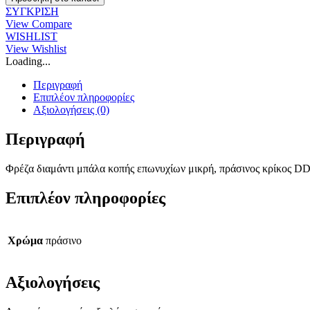
μπάλα
ΣΥΓΚΡΙΣΗ
κοπής
View Compare
επωνυχίων
WISHLIST
μικρή,
View Wishlist
πράσινος
Loading...
κρίκος
DD242210CK
Περιγραφή
ποσότητα
Επιπλέον πληροφορίες
Αξιολογήσεις (0)
Περιγραφή
Φρέζα διαμάντι μπάλα κοπής επωνυχίων μικρή, πράσινος κρίκος 
Επιπλέον πληροφορίες
Χρώμα
πράσινο
Αξιολογήσεις