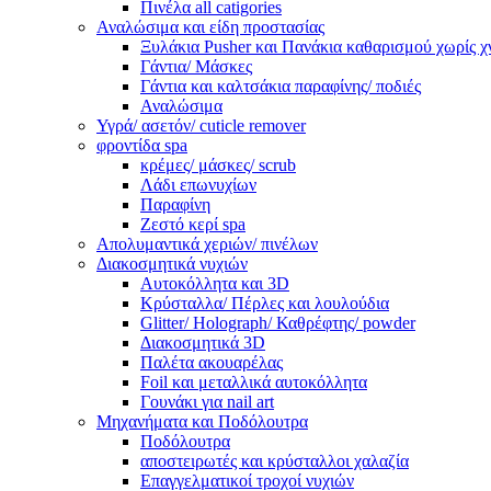
Πινέλα all catigories
Αναλώσιμα και είδη προστασίας
Ξυλάκια Pusher και Πανάκια καθαρισμού χωρίς χ
Γάντια/ Μάσκες
Γάντια και καλτσάκια παραφίνης/ ποδιές
Αναλώσιμα
Υγρά/ ασετόν/ cuticle remover
φροντίδα spa
κρέμες/ μάσκες/ scrub
Λάδι επωνυχίων
Παραφίνη
Ζεστό κερί spa
Απολυμαντικά χεριών/ πινέλων
Διακοσμητικά νυχιών
Αυτοκόλλητα και 3D
Κρύσταλλα/ Πέρλες και λουλούδια
Glitter/ Holograph/ Καθρέφτης/ powder
Διακοσμητικά 3D
Παλέτα ακουαρέλας
Foil και μεταλλικά αυτοκόλλητα
Γουνάκι για nail art
Μηχανήματα και Ποδόλουτρα
Ποδόλουτρα
αποστειρωτές και κρύσταλλοι χαλαζία
Επαγγελματικοί τροχοί νυχιών