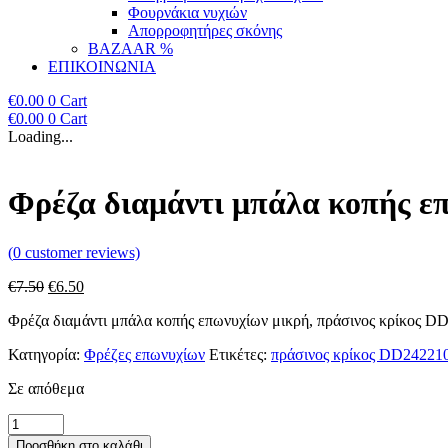
Φουρνάκια νυχιών
Απορροφητήρες σκόνης
BAZAAR %
ΕΠΙΚΟΙΝΩΝΙΑ
€
0.00
0
Cart
€
0.00
0
Cart
Loading...
Φρέζα διαμάντι μπάλα κοπής ε
(
0
customer reviews)
Original
Η
€
7.50
€
6.50
price
τρέχουσα
Φρέζα διαμάντι μπάλα κοπής επωνυχίων μικρή, πράσινος κρίκος 
was:
τιμή
€7.50.
είναι:
Κατηγορία:
Φρέζες επωνυχίων
Ετικέτες:
πράσινος κρίκος DD2422
€6.50.
Σε απόθεμα
Φρέζα
διαμάντι
Προσθήκη στο καλάθι