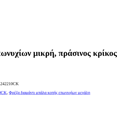
πωνυχίων μικρή, πράσινος κρίκ
DD242210CK
10CK
,
Φρέζα διαμάντι μπάλα κοπής επωνυχίων μεγάλη