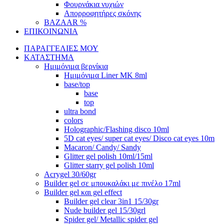
Φουρνάκια νυχιών
Απορροφητήρες σκόνης
BAZAAR %
ΕΠΙΚΟΙΝΩΝΙΑ
ΠΑΡΑΓΓΕΛΙΕΣ ΜΟΥ
ΚΑΤΑΣΤΗΜΑ
Ημιμόνιμα βερνίκια
Ημιμόνιμα Liner ΜΚ 8ml
base/top
base
top
ultra bond
colors
Holographic/Flashing disco 10ml
5D cat eyes/ super cat eyes/ Disco cat eyes 10m
Macaron/ Candy/ Sandy
Glitter gel polish 10ml/15ml
Glitter starry gel polish 10ml
Acrygel 30/60gr
Builder gel σε μπουκαλάκι με πινέλο 17ml
Builder gel και gel effect
Builder gel clear 3in1 15/30gr
Nude builder gel 15/30grl
Spider gel/ Metallic spider gel