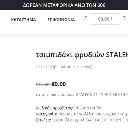
ΔΩΡΕΑΝ ΜΕΤΑΦΟΡΙΚΑ ΑΝΩ ΤΩΝ 60€
€
0.00
ΚΑΤΑΣΤΗΜΑ
ΕΠΙΚΟΙΝΩΝΙΑ
τσιμπιδάκι φρυδιών STALEK
(
0
customer reviews)
€
9.90
€
13.00
τσιμπιδάκι φρυδιών STALEKS 41 TYPE 4 SILVER 
Κωδικός προϊόντος:
bb65db1b6f89
Κατηγορία:
Πενσάκια/ Ψαλίδια επωνυχίων/ τσι
Ετικέτα:
τσιμπιδάκι φρυδιών STALEKS 41 TYPE 4