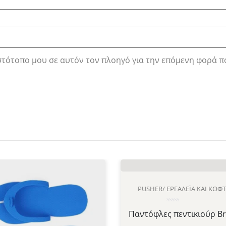
ιστότοπο μου σε αυτόν τον πλοηγό για την επόμενη φορά π
PUSHER/ ΕΡΓΑΛΈΙΑ ΚΑΙ ΚΌΦ
Βαθμολογήθηκε
Παντόφλες πεντικιούρ B
με
0