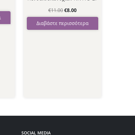
με
0
από
€
11.00
€
8.00
5
ι
Διαβάστε περισσότερα
SOCIAL MEDIA