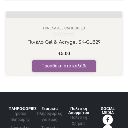
ΠΙΝΈΛΑ ALL CATIGORIES
Βαθμολογήθηκε
Πινέλο Gel & Acrygel SK-GLB29
με
0
από
€
5.00
5
Προσθήκη στο καλάθι
ΠΛΗΡΟΦΟΡΙΕΣ
Εταιρεία
Πολιτική
SOCIAL
Απορρήτου
MEDIA
Τρόποι
Πληροφορίες
Πολιτική
πληρωμής
για εμάς
Xρήσης
Αποστολές
Στοιχεία