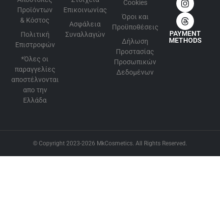
Cookies
Προϊόντων
Επικοινωνίας
Όροι και
& Κόστος
Ασφάλεια
Προϋποθέσεις
PAYMENT
Πολιτική
Συναλλαγών
METHODS
Δήλωση
Επιστροφών
Προστασίας
*Όλες οι
Προσωπικών
παραγγελίες
Δεδομένων
αποστέλνονται
απο την
Ελλάδα
© Copyright 2023-2026 MkCosmetics. All Rights Reserved.