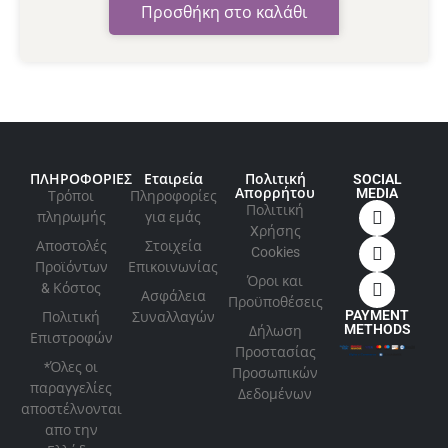
Προσθήκη στο καλάθι
ΠΛΗΡΟΦΟΡΙΕΣ
Εταιρεία
Πολιτική
SOCIAL
Απορρήτου
MEDIA
Τρόποι
Πληροφορίες
Πολιτική
πληρωμής
για εμάς
Xρήσης
Αποστολές
Στοιχεία
Cookies
Προϊόντων
Επικοινωνίας
Όροι και
& Κόστος
Ασφάλεια
Προϋποθέσεις
PAYMENT
Πολιτική
Συναλλαγών
METHODS
Δήλωση
Επιστροφών
Προστασίας
*Όλες οι
Προσωπικών
παραγγελίες
Δεδομένων
αποστέλνονται
απο την