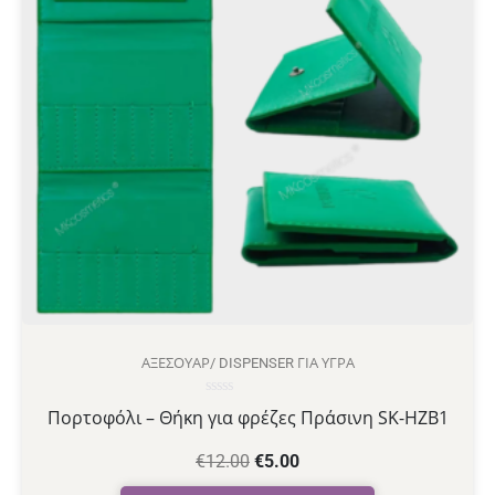
ΑΞΕΣΟΥΆΡ/ DISPENSER ΓΙΑ ΥΓΡΆ
Βαθμολογήθηκε
Πορτοφόλι – Θήκη για φρέζες Πράσινη SK-HZB1
με
0
από
€
12.00
€
5.00
5