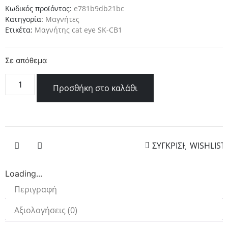
Κωδικός προϊόντος:
e781b9db21bc
Κατηγορία:
Μαγνήτες
Ετικέτα:
Μαγνήτης cat eye SK-CB1
Σε απόθεμα
Προσθήκη στο καλάθι
ΣΥΓΚΡΙΣΗ
WISHLIST
Loading...
Περιγραφή
Αξιολογήσεις (0)