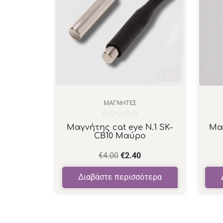
ΜΑΓΝΉΤΕΣ
Βαθμολογήθηκε
Μαγνήτης cat eye N.1 SK-
Μαγ
με
CB10 Μαύρο
0
από
5
€
4.00
€
2.40
Διαβάστε περισσότερα