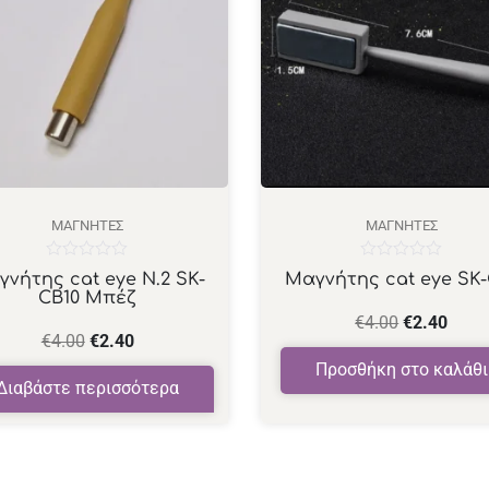
ΜΑΓΝΉΤΕΣ
ΜΑΓΝΉΤΕΣ
Βαθμολογήθηκε
Βαθμολογήθηκε
νήτης cat eye N.2 SK-
Μαγνήτης cat eye SK-
με
με
CB10 Μπέζ
0
0
από
από
€
4.00
€
2.40
5
5
€
4.00
€
2.40
Προσθήκη στο καλάθι
Διαβάστε περισσότερα