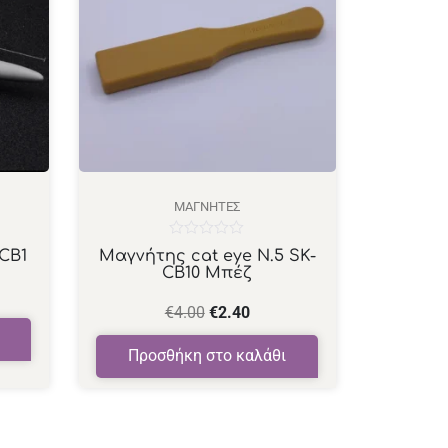
ΜΑΓΝΉΤΕΣ
Βαθμολογήθηκε
CB1
Μαγνήτης cat eye N.5 SK-
με
CB10 Μπέζ
0
από
5
€
4.00
€
2.40
Προσθήκη στο καλάθι