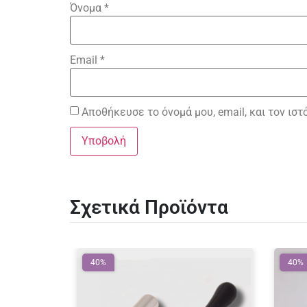
Όνομα
*
Email
*
Αποθήκευσε το όνομά μου, email, και τον ισ
Σχετικά Προϊόντα
40%
40%