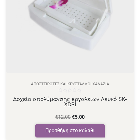
ΑΠΟΣΤΕΙΡΩΤΈΣ ΚΑΙ ΚΡΎΣΤΑΛΛΟΙ ΧΑΛΑΖΊΑ
Βαθμολογήθηκε
Δοχείο απολύμανσης εργαλειων Λευκό SK-
με
XDP1
0
από
5
€
12.00
€
5.00
Προσθήκη στο καλάθι