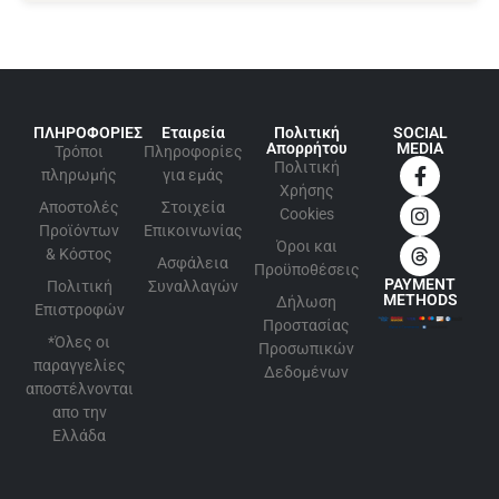
ΠΛΗΡΟΦΟΡΙΕΣ
Εταιρεία
Πολιτική
SOCIAL
Απορρήτου
MEDIA
Τρόποι
Πληροφορίες
Πολιτική
πληρωμής
για εμάς
Xρήσης
Αποστολές
Στοιχεία
Cookies
Προϊόντων
Επικοινωνίας
Όροι και
& Κόστος
Ασφάλεια
Προϋποθέσεις
PAYMENT
Πολιτική
Συναλλαγών
METHODS
Δήλωση
Επιστροφών
Προστασίας
*Όλες οι
Προσωπικών
παραγγελίες
Δεδομένων
αποστέλνονται
απο την
Ελλάδα