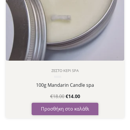
ΖΕΣΤΌ ΚΕΡΊ SPA
Βαθμολογήθηκε
100g Mandarin Candle spa
με
0
από
€
18.00
€
14.00
5
Προσθήκη στο καλάθι