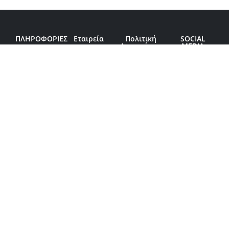
ΠΛΗΡΟΦΟΡΙΕΣ
Εταιρεία
Πολιτική
SOCIAL
Απορρήτου
MEDIA
Τρόποι
Πληροφορίες
Πολιτική
πληρωμής
για εμάς
Xρήσης
Αποστολές
Στοιχεία
Cookies
Προϊόντων
Επικοινωνίας
Όροι και
& Κόστος
Ασφάλεια
Προϋποθέσεις
PAYMENT
Πολιτική
Συναλλαγών
METHODS
Δήλωση
Επιστροφών
Προστασίας
*Όλες οι
Προσωπικών
παραγγελίες
Δεδομένων
αποστέλνονται
απο την
Ελλάδα
© Copyright 2023-2026 MkCosmetics. All Rights Reserved.