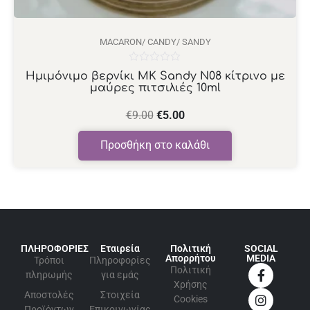
MACARON/ CANDY/ SANDY
Βαθμολογήθηκε
Ημιμόνιμο βερνίκι ΜΚ Sandy N08 κίτρινο με
με
μαύρες πιτσιλιές 10ml
0
από
5
€
9.00
€
5.00
Προσθήκη στο καλάθι
ΠΛΗΡΟΦΟΡΙΕΣ
Εταιρεία
Πολιτική
SOCIAL
Απορρήτου
MEDIA
Τρόποι
Πληροφορίες
Πολιτική
πληρωμής
για εμάς
Xρήσης
Αποστολές
Στοιχεία
Cookies
Προϊόντων
Επικοινωνίας