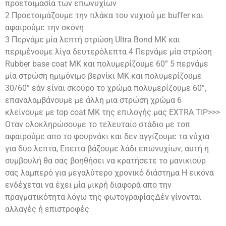
προετοιμασία των επωνυχίων
2 Προετοιμάζουμε την πλάκα του νυχιού με buffer και
αφαιρούμε την σκόνη
3 Περνάμε μία λεπτή στρώση Ultra Bond MK και
περιμένουμε λίγα δευτερόλεπτα 4 Περνάμε μία στρώση
Rubber base coat MK και πολυμερίζουμε 60” 5 περνάμε
μία στρώση ημιμόνιμο βερνίκι ΜΚ και πολυμερίζουμε
30/60” εάν είναι σκούρο το χρώμα πολυμερίζουμε 60”,
επαναλαμβάνουμε με άλλη μια στρώση χρώμα 6
κλείνουμε με top coat ΜΚ της επιλογής μας EXTRA TIP>>>
Οταν ολοκληρώσουμε το τελευταίο στάδιο με τοπ
αφαιρούμε απο το φουρνάκι και δεν αγγίζουμε τα νύχια
για δύο λεπτα, Επειτα βάζουμε λάδι επωνυχίων, αυτή η
συμβουλή θα σας βοηθήσει να κρατήσετε το μανικιούρ
σας λαμπερό για μεγαλύτερο χρονικό διάστημα Η εικόνα
ενδέχεται να έχει μία μικρή διαφορά απο την
πραγματικότητα λόγω της φωτογραφίαςΔέν γίνονται
αλλαγές ή επιστροφές