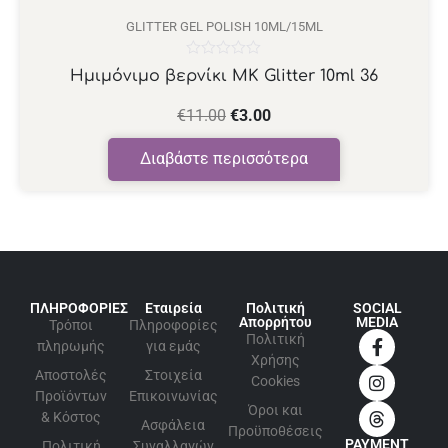
GLITTER GEL POLISH 10ML/15ML
Βαθμολογήθηκε
Ημιμόνιμο βερνίκι ΜΚ Glitter 10ml 36
με
0
από
€
11.00
€
3.00
5
Διαβάστε περισσότερα
ΠΛΗΡΟΦΟΡΙΕΣ
Εταιρεία
Πολιτική
SOCIAL
Απορρήτου
MEDIA
Τρόποι
Πληροφορίες
Πολιτική
πληρωμής
για εμάς
Xρήσης
Αποστολές
Στοιχεία
Cookies
Προϊόντων
Επικοινωνίας
Όροι και
& Κόστος
Ασφάλεια
Προϋποθέσεις
PAYMENT
Πολιτική
Συναλλαγών