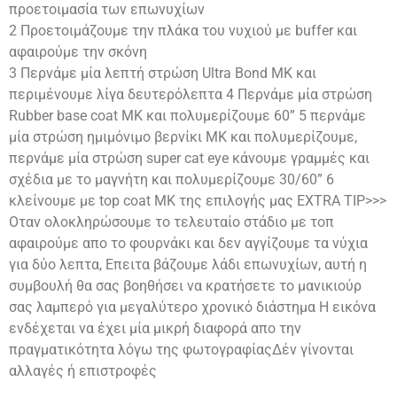
προετοιμασία των επωνυχίων
2 Προετοιμάζουμε την πλάκα του νυχιού με buffer και
αφαιρούμε την σκόνη
3 Περνάμε μία λεπτή στρώση Ultra Bond MK και
περιμένουμε λίγα δευτερόλεπτα 4 Περνάμε μία στρώση
Rubber base coat MK και πολυμερίζουμε 60” 5 περνάμε
μία στρώση ημιμόνιμο βερνίκι ΜΚ και πολυμερίζουμε,
περνάμε μία στρώση super cat eye κάνουμε γραμμές και
σχέδια με το μαγνήτη και πολυμερίζουμε 30/60” 6
κλείνουμε με top coat ΜΚ της επιλογής μας EXTRA TIP>>>
Οταν ολοκληρώσουμε το τελευταίο στάδιο με τοπ
αφαιρούμε απο το φουρνάκι και δεν αγγίζουμε τα νύχια
για δύο λεπτα, Επειτα βάζουμε λάδι επωνυχίων, αυτή η
συμβουλή θα σας βοηθήσει να κρατήσετε το μανικιούρ
σας λαμπερό για μεγαλύτερο χρονικό διάστημα Η εικόνα
ενδέχεται να έχει μία μικρή διαφορά απο την
πραγματικότητα λόγω της φωτογραφίαςΔέν γίνονται
αλλαγές ή επιστροφές