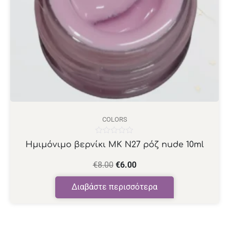
COLORS
Βαθμολογήθηκε
Ημιμόνιμο βερνίκι ΜΚ Ν27 ρόζ nude 10ml
με
0
από
€
8.00
€
6.00
5
Διαβάστε περισσότερα