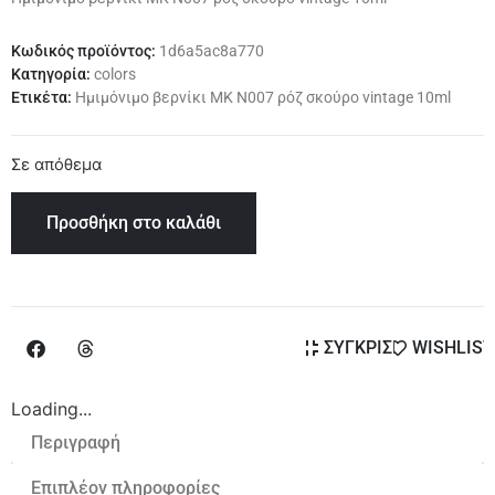
Κωδικός προϊόντος:
1d6a5ac8a770
Κατηγορία:
colors
Ετικέτα:
Ημιμόνιμο βερνίκι ΜΚ Ν007 ρόζ σκούρο vintage 10ml
Σε απόθεμα
Προσθήκη στο καλάθι
ΣΥΓΚΡΙΣΗ
WISHLIST
Loading...
Περιγραφή
Επιπλέον πληροφορίες