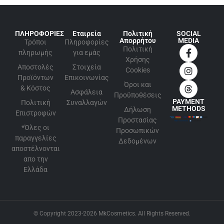
ΠΛΗΡΟΦΟΡΙΕΣ
Εταιρεία
Πολιτική
SOCIAL
Απορρήτου
MEDIA
Τρόποι
Πληροφορίες
Πολιτική
πληρωμής
για εμάς
Xρήσης
Αποστολές
Στοιχεία
Cookies
Προϊόντων
Επικοινωνίας
Όροι και
& Κόστος
Ασφάλεια
Προϋποθέσεις
PAYMENT
Πολιτική
Συναλλαγών
METHODS
Δήλωση
Επιστροφών
Προστασίας
*Όλες οι
Προσωπικών
παραγγελίες
Δεδομένων
αποστέλνονται
απο την
Ελλάδα
© Copyright 2023-2026 MkCosmetics. All Rights Reserved.