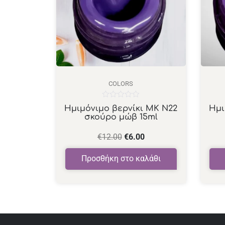
COLORS
Βαθμολογήθηκε
Ημιμόνιμο βερνίκι ΜΚ Ν22
Ημι
με
σκούρο μώβ 15ml
0
από
5
€
12.00
€
6.00
Προσθήκη στο καλάθι