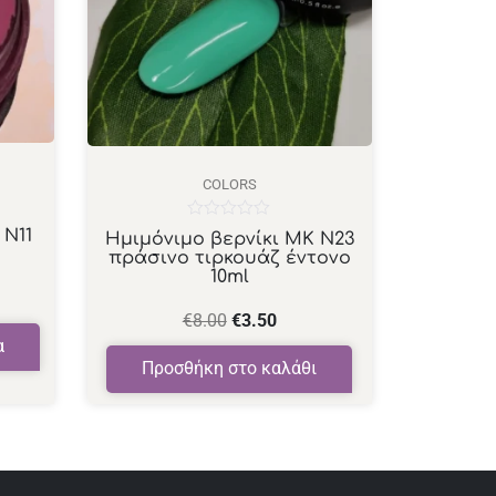
COLORS
Βαθμολογήθηκε
 Ν11
Ημιμόνιμο βερνίκι ΜΚ Ν23
με
πράσινο τιρκουάζ έντονο
0
10ml
από
5
€
8.00
€
3.50
α
Προσθήκη στο καλάθι