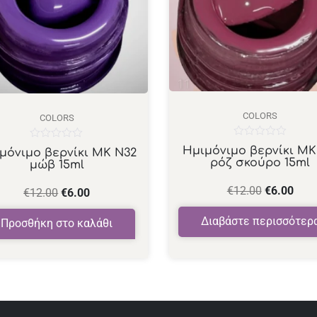
COLORS
COLORS
Βαθμολογήθηκε
Βαθμολογήθηκε
Ημιμόνιμο βερνίκι ΜΚ
μόνιμο βερνίκι ΜΚ Ν32
με
με
ρόζ σκούρο 15ml
μώβ 15ml
0
0
από
από
5
5
€
12.00
€
6.00
€
12.00
€
6.00
Διαβάστε περισσότερ
Προσθήκη στο καλάθι