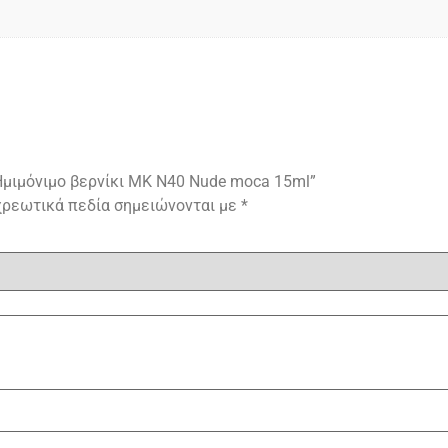
“Ημιμόνιμο βερνίκι ΜΚ Ν40 Nude moca 15ml”
χρεωτικά πεδία σημειώνονται με
*