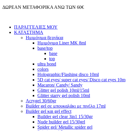
Μετάβαση
ΔΩΡΕΑΝ ΜΕΤΑΦΟΡΙΚΑ ΑΝΩ ΤΩΝ 60€
στο
περιεχόμενο
ΠΑΡΑΓΓΕΛΙΕΣ ΜΟΥ
ΚΑΤΑΣΤΗΜΑ
Ημιμόνιμα βερνίκια
Ημιμόνιμα Liner ΜΚ 8ml
base/top
base
top
ultra bond
colors
Holographic/Flashing disco 10ml
5D cat eyes/ super cat eyes/ Disco cat eyes 10m
Macaron/ Candy/ Sandy
Glitter gel polish 10ml/15ml
Glitter starry gel polish 10ml
Acrygel 30/60gr
Builder gel σε μπουκαλάκι με πινέλο 17ml
Builder gel και gel effect
Builder gel clear 3in1 15/30gr
Nude builder gel 15/30grl
Spider gel/ Metallic spider gel