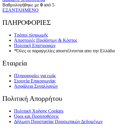
was:
τιμή
Βαθμολογήθηκε με
0
από 5
€12.00.
είναι:
ΕΞΑΝΤΛΗΜΕΝΟ
€6.00.
ΠΛΗΡΟΦΟΡΙΕΣ
Τρόποι πληρωμής
Αποστολές Προϊόντων & Κόστος
Πολιτική Επιστροφών
*Όλες οι παραγγελίες αποστέλνονται απο την Ελλάδα
Εταιρεία
Πληροφορίες για εμάς
Στοιχεία Επικοινωνίας
Ασφάλεια Συναλλαγών
Πολιτική Απορρήτου
Πολιτική Xρήσης Cookies
Όροι και Προϋποθέσεις
Δήλωση Προστασίας Προσωπικών Δεδομένων