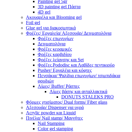
Painting gel 5gr
3D painting gel Πάστα
4D gel
Ακουαρέλα και Blooming gel
Foil gel
Glue gel για διακοσμητικά
Φρέζες/ Εργαλεία/ Αξεσουάρ/ Δειγματολόγια
Φρέζες επωνυχίων
Δειγματολόγια
Φρέζες κεραμικές
Φρέζες καρβιδίου
Φρέζες λείανσης και Set
Φρέζες,Pododisc και Λαβίδες πεντικιούρ
Pusher/ Εργαλέια και κόφτες
Πενσάκια/ Ψαλίδια επωνυχίων/ τσιμπιδάκια
φρυδιών
Λίμες/ Buffer/ Ράσπες
Λίμες βάσης και ανταλλακτικά
DONUTS STALEKS PRO
Φόρμες χτισίματος/ Dual forms/ Fiber glass
Αξεσουάρ/ Dispenser για υγρά
Acrylic powder και Liquid
Πινέλα/ Nail stamp/ Μαγνήτες
Nail Stamping
Color gel stamping