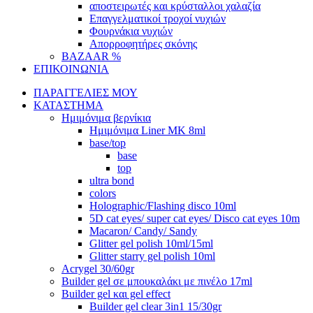
αποστειρωτές και κρύσταλλοι χαλαζία
Επαγγελματικοί τροχοί νυχιών
Φουρνάκια νυχιών
Απορροφητήρες σκόνης
BAZAAR %
ΕΠΙΚΟΙΝΩΝΙΑ
ΠΑΡΑΓΓΕΛΙΕΣ ΜΟΥ
ΚΑΤΑΣΤΗΜΑ
Ημιμόνιμα βερνίκια
Ημιμόνιμα Liner ΜΚ 8ml
base/top
base
top
ultra bond
colors
Holographic/Flashing disco 10ml
5D cat eyes/ super cat eyes/ Disco cat eyes 10m
Macaron/ Candy/ Sandy
Glitter gel polish 10ml/15ml
Glitter starry gel polish 10ml
Acrygel 30/60gr
Builder gel σε μπουκαλάκι με πινέλο 17ml
Builder gel και gel effect
Builder gel clear 3in1 15/30gr