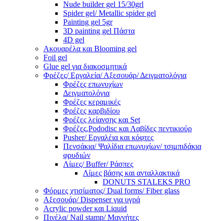
Nude builder gel 15/30grl
Spider gel/ Metallic spider gel
Painting gel 5gr
3D painting gel Πάστα
4D gel
Ακουαρέλα και Blooming gel
Foil gel
Glue gel για διακοσμητικά
Φρέζες/ Εργαλεία/ Αξεσουάρ/ Δειγματολόγια
Φρέζες επωνυχίων
Δειγματολόγια
Φρέζες κεραμικές
Φρέζες καρβιδίου
Φρέζες λείανσης και Set
Φρέζες,Pododisc και Λαβίδες πεντικιούρ
Pusher/ Εργαλέια και κόφτες
Πενσάκια/ Ψαλίδια επωνυχίων/ τσιμπιδάκια
φρυδιών
Λίμες/ Buffer/ Ράσπες
Λίμες βάσης και ανταλλακτικά
DONUTS STALEKS PRO
Φόρμες χτισίματος/ Dual forms/ Fiber glass
Αξεσουάρ/ Dispenser για υγρά
Acrylic powder και Liquid
Πινέλα/ Nail stamp/ Μαγνήτες