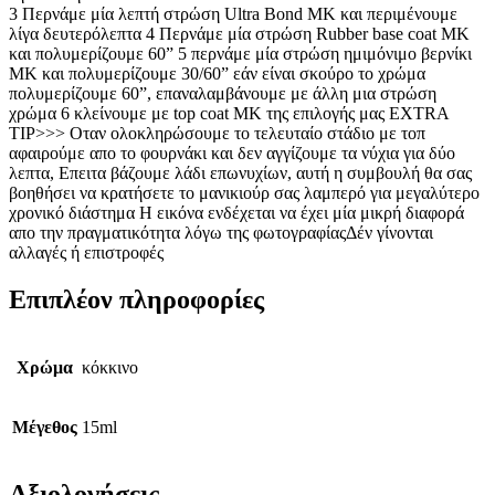
3 Περνάμε μία λεπτή στρώση Ultra Bond MK και περιμένουμε
λίγα δευτερόλεπτα 4 Περνάμε μία στρώση Rubber base coat MK
και πολυμερίζουμε 60” 5 περνάμε μία στρώση ημιμόνιμο βερνίκι
ΜΚ και πολυμερίζουμε 30/60” εάν είναι σκούρο το χρώμα
πολυμερίζουμε 60”, επαναλαμβάνουμε με άλλη μια στρώση
χρώμα 6 κλείνουμε με top coat ΜΚ της επιλογής μας EXTRA
TIP>>> Οταν ολοκληρώσουμε το τελευταίο στάδιο με τοπ
αφαιρούμε απο το φουρνάκι και δεν αγγίζουμε τα νύχια για δύο
λεπτα, Επειτα βάζουμε λάδι επωνυχίων, αυτή η συμβουλή θα σας
βοηθήσει να κρατήσετε το μανικιούρ σας λαμπερό για μεγαλύτερο
χρονικό διάστημα Η εικόνα ενδέχεται να έχει μία μικρή διαφορά
απο την πραγματικότητα λόγω της φωτογραφίαςΔέν γίνονται
αλλαγές ή επιστροφές
Επιπλέον πληροφορίες
Χρώμα
κόκκινο
Μέγεθος
15ml
Αξιολογήσεις