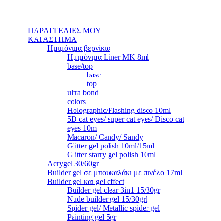
ΠΑΡΑΓΓΕΛΙΕΣ ΜΟΥ
ΚΑΤΑΣΤΗΜΑ
Ημιμόνιμα βερνίκια
Ημιμόνιμα Liner ΜΚ 8ml
base/top
base
top
ultra bond
colors
Holographic/Flashing disco 10ml
5D cat eyes/ super cat eyes/ Disco cat
eyes 10m
Macaron/ Candy/ Sandy
Glitter gel polish 10ml/15ml
Glitter starry gel polish 10ml
Acrygel 30/60gr
Builder gel σε μπουκαλάκι με πινέλο 17ml
Builder gel και gel effect
Builder gel clear 3in1 15/30gr
Nude builder gel 15/30grl
Spider gel/ Metallic spider gel
Painting gel 5gr