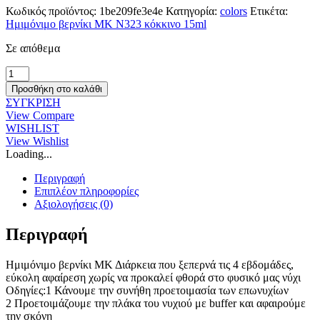
€12.00.
είναι:
Κωδικός προϊόντος:
1be209fe3e4e
Κατηγορία:
colors
Ετικέτα:
€6.00.
Ημιμόνιμο βερνίκι ΜΚ Ν323 κόκκινο 15ml
Σε απόθεμα
Ημιμόνιμο
βερνίκι
Προσθήκη στο καλάθι
ΜΚ
ΣΥΓΚΡΙΣΗ
Ν323
View Compare
πορτοκαλί
WISHLIST
15ml
View Wishlist
ποσότητα
Loading...
Περιγραφή
Επιπλέον πληροφορίες
Αξιολογήσεις (0)
Περιγραφή
Ημιμόνιμο βερνίκι ΜΚ Διάρκεια που ξεπερνά τις 4 εβδομάδες,
εύκολη αφαίρεση χωρίς να προκαλεί φθορά στο φυσικό μας νύχι
Οδηγίες:1 Κάνουμε την συνήθη προετοιμασία των επωνυχίων
2 Προετοιμάζουμε την πλάκα του νυχιού με buffer και αφαιρούμε
την σκόνη