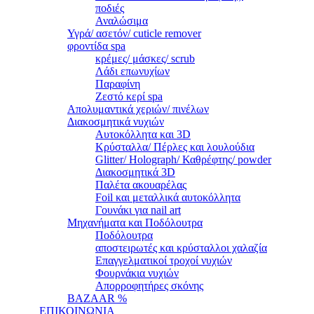
ποδιές
Αναλώσιμα
Υγρά/ ασετόν/ cuticle remover
φροντίδα spa
κρέμες/ μάσκες/ scrub
Λάδι επωνυχίων
Παραφίνη
Ζεστό κερί spa
Απολυμαντικά χεριών/ πινέλων
Διακοσμητικά νυχιών
Αυτοκόλλητα και 3D
Κρύσταλλα/ Πέρλες και λουλούδια
Glitter/ Holograph/ Καθρέφτης/ powder
Διακοσμητικά 3D
Παλέτα ακουαρέλας
Foil και μεταλλικά αυτοκόλλητα
Γουνάκι για nail art
Μηχανήματα και Ποδόλουτρα
Ποδόλουτρα
αποστειρωτές και κρύσταλλοι χαλαζία
Επαγγελματικοί τροχοί νυχιών
Φουρνάκια νυχιών
Απορροφητήρες σκόνης
BAZAAR %
ΕΠΙΚΟΙΝΩΝΙΑ