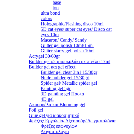
base
top
ultra bond
colors
Holographic/Flashing disco 10ml
5D cat eyes/ super cat eyes/ Disco cat
eyes 10m
Macaron/ Candy/ Sandy
Glitter gel polish 10ml/15ml
Glitter starry gel polish 10ml
Acrygel 30/60gr
Builder gel σε μπουκαλάκι με πινέλο 17ml
Builder gel και gel effect
Builder gel clear 3in1 15/30gr
Nude builder gel 15/30grl
Spider gel/ Metallic spider gel
Painting gel 5gr
3D painting gel Πάστα
4D gel
Ακουαρέλα και Blooming gel
Foil gel
Glue gel για διακοσμητικά
Φρέζες/ Εργαλεία/ Αξεσουάρ/ Δειγματολόγια
Φρέζες επωνυχίων
Δειγματολόγια