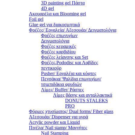
3D painting gel Πάστα
4D gel
Ακουαρέλα και Blooming gel
Foil gel
Glue gel για διακοσμητικά
Φρέζες/ Εργαλεία/ Αξεσουάρ/ Δειγματολόγια
Φρέζες επωνυχίων
Δειγματολόγια
Φρέζες κεραμικές
Φρέζες καρβιδίου
Φρέζες λείανσης και Set
Φρέζες,Pododisc και Λαβίδες
πεντικιούρ
Pusher/ Εργαλέια και κόφτες
Πενσάκια/ Ψαλίδια επωνυχίων/
τσιμπιδάκια φρυδιών
Λίμες/ Buffer/ Ράσπες
Λίμες βάσης και ανταλλακτικά
DONUTS STALEKS
PRO
Φόρμες χτυσίματος/ Dual forms/ Fiber glass
Αξεσουάρ/ Dispenser για υγρά
Acrylic powder και Liquid
Πινέλα/ Nail stamp/ Μαγνήτες
Nail Stamping