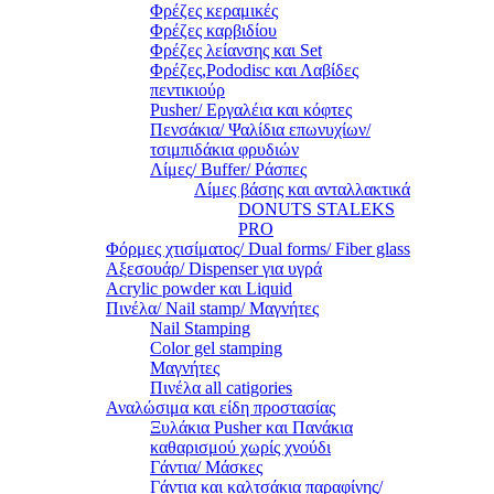
Φρέζες κεραμικές
Φρέζες καρβιδίου
Φρέζες λείανσης και Set
Φρέζες,Pododisc και Λαβίδες
πεντικιούρ
Pusher/ Εργαλέια και κόφτες
Πενσάκια/ Ψαλίδια επωνυχίων/
τσιμπιδάκια φρυδιών
Λίμες/ Buffer/ Ράσπες
Λίμες βάσης και ανταλλακτικά
DONUTS STALEKS
PRO
Φόρμες χτισίματος/ Dual forms/ Fiber glass
Αξεσουάρ/ Dispenser για υγρά
Acrylic powder και Liquid
Πινέλα/ Nail stamp/ Μαγνήτες
Nail Stamping
Color gel stamping
Μαγνήτες
Πινέλα all catigories
Αναλώσιμα και είδη προστασίας
Ξυλάκια Pusher και Πανάκια
καθαρισμού χωρίς χνούδι
Γάντια/ Μάσκες
Γάντια και καλτσάκια παραφίνης/