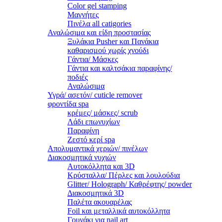
Color gel stamping
Μαγνήτες
Πινέλα all catigories
Αναλώσιμα και είδη προστασίας
Ξυλάκια Pusher και Πανάκια
καθαρισμού χωρίς χνούδι
Γάντια/ Μάσκες
Γάντια και καλτσάκια παραφίνης/
ποδιές
Αναλώσιμα
Υγρά/ ασετόν/ cuticle remover
φροντίδα spa
κρέμες/ μάσκες/ scrub
Λάδι επωνυχίων
Παραφίνη
Ζεστό κερί spa
Απολυμαντικά χεριών/ πινέλων
Διακοσμητικά νυχιών
Αυτοκόλλητα και 3D
Κρύσταλλα/ Πέρλες και λουλούδια
Glitter/ Holograph/ Καθρέφτης/ powder
Διακοσμητικά 3D
Παλέτα ακουαρέλας
Foil και μεταλλικά αυτοκόλλητα
Γουνάκι για nail art