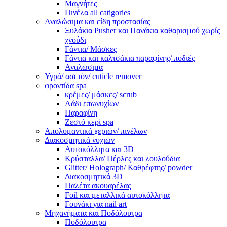
Μαγνήτες
Πινέλα all catigories
Αναλώσιμα και είδη προστασίας
Ξυλάκια Pusher και Πανάκια καθαρισμού χωρίς
χνούδι
Γάντια/ Μάσκες
Γάντια και καλτσάκια παραφίνης/ ποδιές
Αναλώσιμα
Υγρά/ ασετόν/ cuticle remover
φροντίδα spa
κρέμες/ μάσκες/ scrub
Λάδι επωνυχίων
Παραφίνη
Ζεστό κερί spa
Απολυμαντικά χεριών/ πινέλων
Διακοσμητικά νυχιών
Αυτοκόλλητα και 3D
Κρύσταλλα/ Πέρλες και λουλούδια
Glitter/ Holograph/ Καθρέφτης/ powder
Διακοσμητικά 3D
Παλέτα ακουαρέλας
Foil και μεταλλικά αυτοκόλλητα
Γουνάκι για nail art
Μηχανήματα και Ποδόλουτρα
Ποδόλουτρα