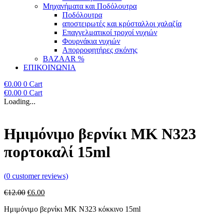
Μηχανήματα και Ποδόλουτρα
Ποδόλουτρα
αποστειρωτές και κρύσταλλοι χαλαζία
Επαγγελματικοί τροχοί νυχιών
Φουρνάκια νυχιών
Απορροφητήρες σκόνης
BAZAAR %
ΕΠΙΚΟΙΝΩΝΙΑ
€
0.00
0
Cart
€
0.00
0
Cart
Loading...
Ημιμόνιμο βερνίκι ΜΚ Ν323
πορτοκαλί 15ml
(
0
customer reviews)
Original
Η
€
12.00
€
6.00
price
τρέχουσα
Ημιμόνιμο βερνίκι ΜΚ Ν323 κόκκινο 15ml
was:
τιμή