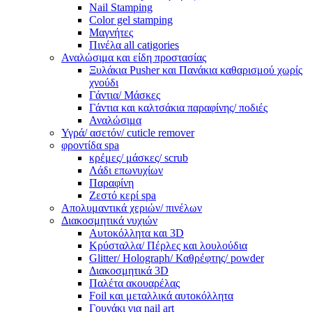
Nail Stamping
Color gel stamping
Μαγνήτες
Πινέλα all catigories
Αναλώσιμα και είδη προστασίας
Ξυλάκια Pusher και Πανάκια καθαρισμού χωρίς
χνούδι
Γάντια/ Μάσκες
Γάντια και καλτσάκια παραφίνης/ ποδιές
Αναλώσιμα
Υγρά/ ασετόν/ cuticle remover
φροντίδα spa
κρέμες/ μάσκες/ scrub
Λάδι επωνυχίων
Παραφίνη
Ζεστό κερί spa
Απολυμαντικά χεριών/ πινέλων
Διακοσμητικά νυχιών
Αυτοκόλλητα και 3D
Κρύσταλλα/ Πέρλες και λουλούδια
Glitter/ Holograph/ Καθρέφτης/ powder
Διακοσμητικά 3D
Παλέτα ακουαρέλας
Foil και μεταλλικά αυτοκόλλητα
Γουνάκι για nail art