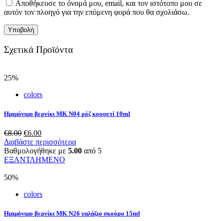
Αποθήκευσε το όνομά μου, email, και τον ιστότοπο μου σε
αυτόν τον πλοηγό για την επόμενη φορά που θα σχολιάσω.
Σχετικά Προϊόντα
25%
colors
Ημιμόνιμο βερνίκι ΜΚ N04 ρόζ κουφετί 10ml
Original
Η
€
8.00
€
6.00
price
τρέχουσα
Διαβάστε περισσότερα
was:
τιμή
Βαθμολογήθηκε με
5.00
από 5
€8.00.
είναι:
ΕΞΑΝΤΛΗΜΕΝΟ
€6.00.
50%
colors
Ημιμόνιμο βερνίκι ΜΚ Ν26 γαλάζιο σκούρο 15ml