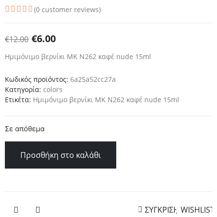
(
0
customer reviews)
€
6.00
€
12.00
Ημιμόνιμο βερνίκι ΜΚ Ν262 καφέ nude 15ml
Κωδικός προϊόντος:
6a25a52cc27a
Κατηγορία:
colors
Ετικέτα:
Ημιμόνιμο βερνίκι ΜΚ Ν262 καφέ nude 15ml
Σε απόθεμα
Προσθήκη στο καλάθι
ΣΥΓΚΡΙΣΗ
WISHLIST