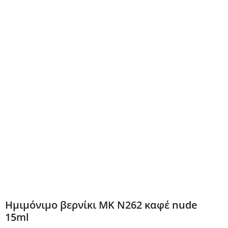
Ημιμόνιμο βερνίκι ΜΚ Ν262 καφέ nude
15ml