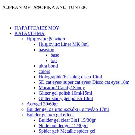
Μετάβαση
ΔΩΡΕΑΝ ΜΕΤΑΦΟΡΙΚΑ ΑΝΩ ΤΩΝ 60€
στο
περιεχόμενο
ΠΑΡΑΓΓΕΛΙΕΣ ΜΟΥ
ΚΑΤΑΣΤΗΜΑ
Ημιμόνιμα βερνίκια
Ημιμόνιμα Liner ΜΚ 8ml
base/top
base
top
ultra bond
colors
Holographic/Flashing disco 10ml
5D cat eyes/ super cat eyes/ Disco cat eyes 10m
Macaron/ Candy/ Sandy
Glitter gel polish 10ml/15ml
Glitter starry gel polish 10ml
Acrygel 30/60gr
Builder gel σε μπουκαλάκι με πινέλο 17ml
Builder gel και gel effect
Builder gel clear 3in1 15/30gr
Nude builder gel 15/30grl
Spider gel/ Metallic spider gel