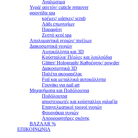
Αναλώσιμα
Υγρά/ ασετόν/ cuticle remover
φροντίδα spa
κρέμες/ μάσκες/ scrub
Λάδι επωνυχίων
Παραφίνη
Ζεστό κερί spa
Απολυμαντικά χεριών/ πινέλων
Διακοσμητικά νυχιών
Αυτοκόλλητα και 3D
Κρύσταλλα/ Πέρλες και λουλούδια
Glitter/ Holograph/ Καθρέφτης/ powder
Διακοσμητικά 3D
Παλέτα ακουαρέλας
Foil και μεταλλικά αυτοκόλλητα
Γουνάκι για nail art
Μηχανήματα και Ποδόλουτρα
Ποδόλουτρα
αποστειρωτές και κρύσταλλοι χαλαζία
Επαγγελματικοί τροχοί νυχιών
Φουρνάκια νυχιών
Απορροφητήρες σκόνης
BAZAAR %
ΕΠΙΚΟΙΝΩΝΙΑ