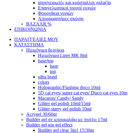
αποστειρωτές και κρύσταλλοι χαλαζία
Επαγγελματικοί τροχοί νυχιών
Φουρνάκια νυχιών
Απορροφητήρες σκόνης
BAZAAR %
ΕΠΙΚΟΙΝΩΝΙΑ
ΠΑΡΑΓΓΕΛΙΕΣ ΜΟΥ
ΚΑΤΑΣΤΗΜΑ
Ημιμόνιμα βερνίκια
Ημιμόνιμα Liner ΜΚ 8ml
base/top
base
top
ultra bond
colors
Holographic/Flashing disco 10ml
5D cat eyes/ super cat eyes/ Disco cat eyes 10m
Macaron/ Candy/ Sandy
Glitter gel polish 10ml/15ml
Glitter starry gel polish 10ml
Acrygel 30/60gr
Builder gel σε μπουκαλάκι με πινέλο 17ml
Builder gel και gel effect
Builder gel clear 3in1 15/30gr