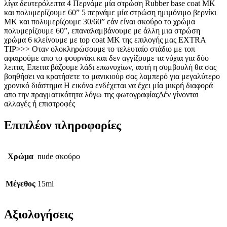
λίγα δευτερόλεπτα 4 Περνάμε μία στρώση Rubber base coat MK
και πολυμερίζουμε 60” 5 περνάμε μία στρώση ημιμόνιμο βερνίκι
ΜΚ και πολυμερίζουμε 30/60” εάν είναι σκούρο το χρώμα
πολυμερίζουμε 60”, επαναλαμβάνουμε με άλλη μια στρώση
χρώμα 6 κλείνουμε με top coat ΜΚ της επιλογής μας EXTRA
TIP>>> Οταν ολοκληρώσουμε το τελευταίο στάδιο με τοπ
αφαιρούμε απο το φουρνάκι και δεν αγγίζουμε τα νύχια για δύο
λεπτα, Επειτα βάζουμε λάδι επωνυχίων, αυτή η συμβουλή θα σας
βοηθήσει να κρατήσετε το μανικιούρ σας λαμπερό για μεγαλύτερο
χρονικό διάστημα Η εικόνα ενδέχεται να έχει μία μικρή διαφορά
απο την πραγματικότητα λόγω της φωτογραφίαςΔέν γίνονται
αλλαγές ή επιστροφές
Επιπλέον πληροφορίες
Χρώμα
nude σκούρο
Μέγεθος
15ml
Αξιολογήσεις