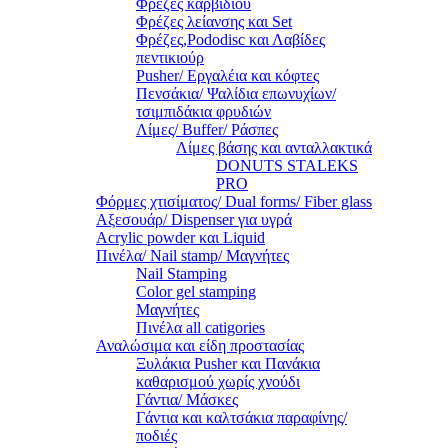
Φρέζες καρβιδίου
Φρέζες λείανσης και Set
Φρέζες,Pododisc και Λαβίδες
πεντικιούρ
Pusher/ Εργαλέια και κόφτες
Πενσάκια/ Ψαλίδια επωνυχίων/
τσιμπιδάκια φρυδιών
Λίμες/ Buffer/ Ράσπες
Λίμες βάσης και ανταλλακτικά
DONUTS STALEKS
PRO
Φόρμες χτισίματος/ Dual forms/ Fiber glass
Αξεσουάρ/ Dispenser για υγρά
Acrylic powder και Liquid
Πινέλα/ Nail stamp/ Μαγνήτες
Nail Stamping
Color gel stamping
Μαγνήτες
Πινέλα all catigories
Αναλώσιμα και είδη προστασίας
Ξυλάκια Pusher και Πανάκια
καθαρισμού χωρίς χνούδι
Γάντια/ Μάσκες
Γάντια και καλτσάκια παραφίνης/
ποδιές