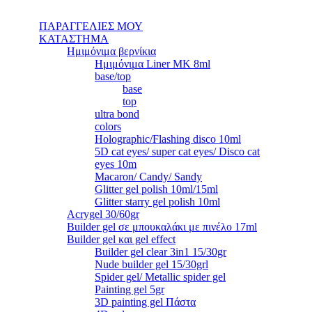
ΠΑΡΑΓΓΕΛΙΕΣ ΜΟΥ
ΚΑΤΑΣΤΗΜΑ
Ημιμόνιμα βερνίκια
Ημιμόνιμα Liner ΜΚ 8ml
base/top
base
top
ultra bond
colors
Holographic/Flashing disco 10ml
5D cat eyes/ super cat eyes/ Disco cat
eyes 10m
Macaron/ Candy/ Sandy
Glitter gel polish 10ml/15ml
Glitter starry gel polish 10ml
Acrygel 30/60gr
Builder gel σε μπουκαλάκι με πινέλο 17ml
Builder gel και gel effect
Builder gel clear 3in1 15/30gr
Nude builder gel 15/30grl
Spider gel/ Metallic spider gel
Painting gel 5gr
3D painting gel Πάστα