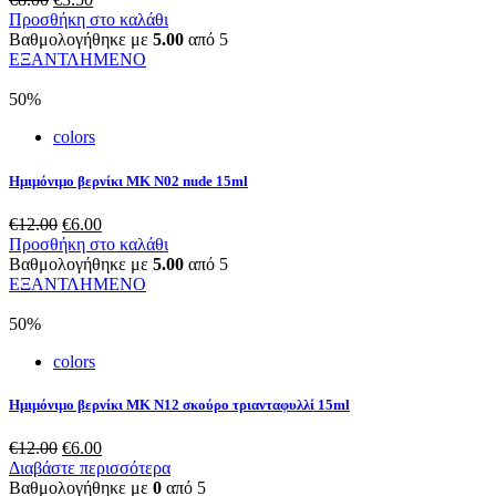
price
τρέχουσα
Προσθήκη στο καλάθι
was:
τιμή
Βαθμολογήθηκε με
5.00
από 5
€8.00.
είναι:
ΕΞΑΝΤΛΗΜΕΝΟ
€3.50.
50%
colors
Ημιμόνιμο βερνίκι ΜΚ Ν02 nude 15ml
Original
Η
€
12.00
€
6.00
price
τρέχουσα
Προσθήκη στο καλάθι
was:
τιμή
Βαθμολογήθηκε με
5.00
από 5
€12.00.
είναι:
ΕΞΑΝΤΛΗΜΕΝΟ
€6.00.
50%
colors
Ημιμόνιμο βερνίκι ΜΚ Ν12 σκούρο τριανταφυλλί 15ml
Original
Η
€
12.00
€
6.00
price
τρέχουσα
Διαβάστε περισσότερα
was:
τιμή
Βαθμολογήθηκε με
0
από 5