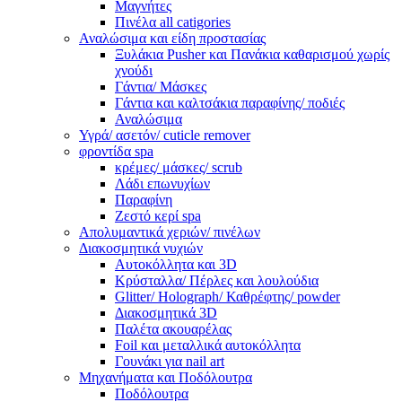
Μαγνήτες
Πινέλα all catigories
Αναλώσιμα και είδη προστασίας
Ξυλάκια Pusher και Πανάκια καθαρισμού χωρίς
χνούδι
Γάντια/ Μάσκες
Γάντια και καλτσάκια παραφίνης/ ποδιές
Αναλώσιμα
Υγρά/ ασετόν/ cuticle remover
φροντίδα spa
κρέμες/ μάσκες/ scrub
Λάδι επωνυχίων
Παραφίνη
Ζεστό κερί spa
Απολυμαντικά χεριών/ πινέλων
Διακοσμητικά νυχιών
Αυτοκόλλητα και 3D
Κρύσταλλα/ Πέρλες και λουλούδια
Glitter/ Holograph/ Καθρέφτης/ powder
Διακοσμητικά 3D
Παλέτα ακουαρέλας
Foil και μεταλλικά αυτοκόλλητα
Γουνάκι για nail art
Μηχανήματα και Ποδόλουτρα
Ποδόλουτρα