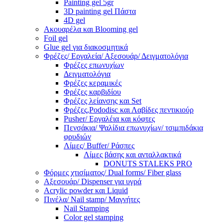
Painting gel 5gr
3D painting gel Πάστα
4D gel
Ακουαρέλα και Blooming gel
Foil gel
Glue gel για διακοσμητικά
Φρέζες/ Εργαλεία/ Αξεσουάρ/ Δειγματολόγια
Φρέζες επωνυχίων
Δειγματολόγια
Φρέζες κεραμικές
Φρέζες καρβιδίου
Φρέζες λείανσης και Set
Φρέζες,Pododisc και Λαβίδες πεντικιούρ
Pusher/ Εργαλέια και κόφτες
Πενσάκια/ Ψαλίδια επωνυχίων/ τσιμπιδάκια
φρυδιών
Λίμες/ Buffer/ Ράσπες
Λίμες βάσης και ανταλλακτικά
DONUTS STALEKS PRO
Φόρμες χτισίματος/ Dual forms/ Fiber glass
Αξεσουάρ/ Dispenser για υγρά
Acrylic powder και Liquid
Πινέλα/ Nail stamp/ Μαγνήτες
Nail Stamping
Color gel stamping