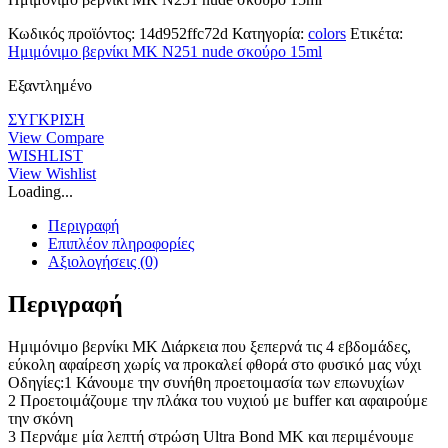
was:
τιμή
€12.00.
είναι:
Κωδικός προϊόντος:
14d952ffc72d
Κατηγορία:
colors
Ετικέτα:
€6.00.
Ημιμόνιμο βερνίκι ΜΚ Ν251 nude σκούρο 15ml
Εξαντλημένο
ΣΥΓΚΡΙΣΗ
View Compare
WISHLIST
View Wishlist
Loading...
Περιγραφή
Επιπλέον πληροφορίες
Αξιολογήσεις (0)
Περιγραφή
Ημιμόνιμο βερνίκι ΜΚ Διάρκεια που ξεπερνά τις 4 εβδομάδες,
εύκολη αφαίρεση χωρίς να προκαλεί φθορά στο φυσικό μας νύχι
Οδηγίες:1 Κάνουμε την συνήθη προετοιμασία των επωνυχίων
2 Προετοιμάζουμε την πλάκα του νυχιού με buffer και αφαιρούμε
την σκόνη
3 Περνάμε μία λεπτή στρώση Ultra Bond MK και περιμένουμε