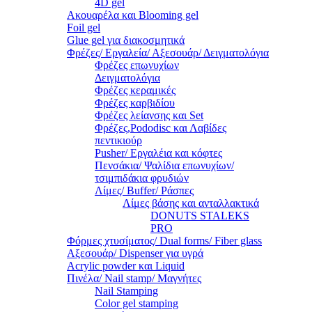
4D gel
Ακουαρέλα και Blooming gel
Foil gel
Glue gel για διακοσμητικά
Φρέζες/ Εργαλεία/ Αξεσουάρ/ Δειγματολόγια
Φρέζες επωνυχίων
Δειγματολόγια
Φρέζες κεραμικές
Φρέζες καρβιδίου
Φρέζες λείανσης και Set
Φρέζες,Pododisc και Λαβίδες
πεντικιούρ
Pusher/ Εργαλέια και κόφτες
Πενσάκια/ Ψαλίδια επωνυχίων/
τσιμπιδάκια φρυδιών
Λίμες/ Buffer/ Ράσπες
Λίμες βάσης και ανταλλακτικά
DONUTS STALEKS
PRO
Φόρμες χτυσίματος/ Dual forms/ Fiber glass
Αξεσουάρ/ Dispenser για υγρά
Acrylic powder και Liquid
Πινέλα/ Nail stamp/ Μαγνήτες
Nail Stamping
Color gel stamping