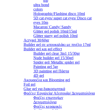
top
ultra bond
colors
Holographic/Flashing disco 10ml
5D cat eyes/ super cat eyes/ Disco cat
eyes 10m
Macaron/ Candy/ Sandy
Glitter gel polish 10ml/15ml
Glitter starry gel polish 10ml
Acrygel 30/60gr
Builder gel σε μπουκαλάκι με πινέλο 17ml
Builder gel και gel effect
Builder gel clear 3in1 15/30gr
Nude builder gel 15/30grl
Spider gel/ Metallic spider gel
Painting gel 5gr
3D painting gel Πάστα
4D gel
Ακουαρέλα και Blooming gel
Foil gel
Glue gel για διακοσμητικά
Φρέζες/ Εργαλεία/ Αξεσουάρ/ Δειγματολόγια
Φρέζες επωνυχίων
Δειγματολόγια
Φρέζες κεραμικές