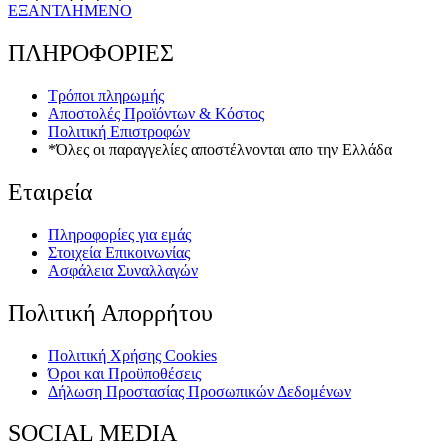
€12.00.
είναι:
ΕΞΑΝΤΛΗΜΕΝΟ
€6.00.
ΠΛΗΡΟΦΟΡΙΕΣ
Τρόποι πληρωμής
Αποστολές Προϊόντων & Κόστος
Πολιτική Επιστροφών
*Όλες οι παραγγελίες αποστέλνονται απο την Ελλάδα
Εταιρεία
Πληροφορίες για εμάς
Στοιχεία Επικοινωνίας
Ασφάλεια Συναλλαγών
Πολιτική Απορρήτου
Πολιτική Xρήσης Cookies
Όροι και Προϋποθέσεις
Δήλωση Προστασίας Προσωπικών Δεδομένων
SOCIAL MEDIA