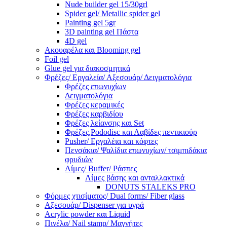
Nude builder gel 15/30grl
Spider gel/ Metallic spider gel
Painting gel 5gr
3D painting gel Πάστα
4D gel
Ακουαρέλα και Blooming gel
Foil gel
Glue gel για διακοσμητικά
Φρέζες/ Εργαλεία/ Αξεσουάρ/ Δειγματολόγια
Φρέζες επωνυχίων
Δειγματολόγια
Φρέζες κεραμικές
Φρέζες καρβιδίου
Φρέζες λείανσης και Set
Φρέζες,Pododisc και Λαβίδες πεντικιούρ
Pusher/ Εργαλέια και κόφτες
Πενσάκια/ Ψαλίδια επωνυχίων/ τσιμπιδάκια
φρυδιών
Λίμες/ Buffer/ Ράσπες
Λίμες βάσης και ανταλλακτικά
DONUTS STALEKS PRO
Φόρμες χτισίματος/ Dual forms/ Fiber glass
Αξεσουάρ/ Dispenser για υγρά
Acrylic powder και Liquid
Πινέλα/ Nail stamp/ Μαγνήτες