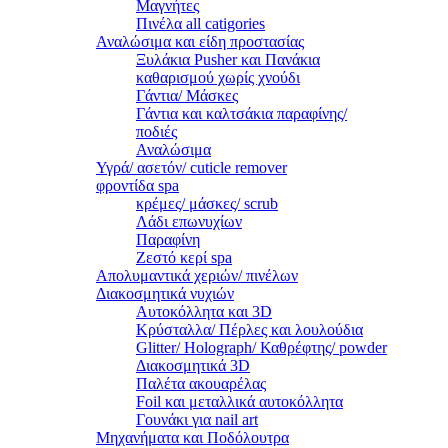
Μαγνήτες
Πινέλα all catigories
Αναλώσιμα και είδη προστασίας
Ξυλάκια Pusher και Πανάκια
καθαρισμού χωρίς χνούδι
Γάντια/ Μάσκες
Γάντια και καλτσάκια παραφίνης/
ποδιές
Αναλώσιμα
Υγρά/ ασετόν/ cuticle remover
φροντίδα spa
κρέμες/ μάσκες/ scrub
Λάδι επωνυχίων
Παραφίνη
Ζεστό κερί spa
Απολυμαντικά χεριών/ πινέλων
Διακοσμητικά νυχιών
Αυτοκόλλητα και 3D
Κρύσταλλα/ Πέρλες και λουλούδια
Glitter/ Holograph/ Καθρέφτης/ powder
Διακοσμητικά 3D
Παλέτα ακουαρέλας
Foil και μεταλλικά αυτοκόλλητα
Γουνάκι για nail art
Μηχανήματα και Ποδόλουτρα