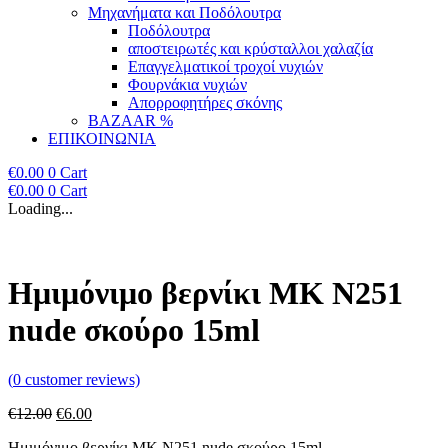
Μηχανήματα και Ποδόλουτρα
Ποδόλουτρα
αποστειρωτές και κρύσταλλοι χαλαζία
Επαγγελματικοί τροχοί νυχιών
Φουρνάκια νυχιών
Απορροφητήρες σκόνης
BAZAAR %
ΕΠΙΚΟΙΝΩΝΙΑ
€
0.00
0
Cart
€
0.00
0
Cart
Loading...
Ημιμόνιμο βερνίκι ΜΚ Ν251
nude σκούρο 15ml
(
0
customer reviews)
Original
Η
€
12.00
€
6.00
price
τρέχουσα
Ημιμόνιμο βερνίκι ΜΚ Ν251 nude σκούρο 15ml