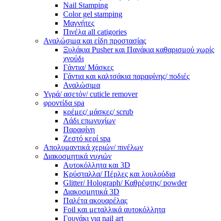
Nail Stamping
Color gel stamping
Μαγνήτες
Πινέλα all catigories
Αναλώσιμα και είδη προστασίας
Ξυλάκια Pusher και Πανάκια καθαρισμού χωρίς
χνούδι
Γάντια/ Μάσκες
Γάντια και καλτσάκια παραφίνης/ ποδιές
Αναλώσιμα
Υγρά/ ασετόν/ cuticle remover
φροντίδα spa
κρέμες/ μάσκες/ scrub
Λάδι επωνυχίων
Παραφίνη
Ζεστό κερί spa
Απολυμαντικά χεριών/ πινέλων
Διακοσμητικά νυχιών
Αυτοκόλλητα και 3D
Κρύσταλλα/ Πέρλες και λουλούδια
Glitter/ Holograph/ Καθρέφτης/ powder
Διακοσμητικά 3D
Παλέτα ακουαρέλας
Foil και μεταλλικά αυτοκόλλητα
Γουνάκι για nail art