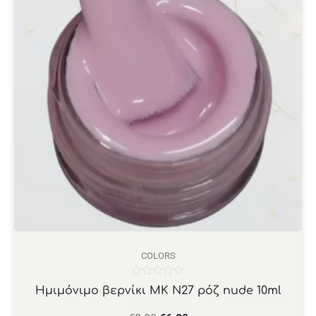
COLORS
Βαθμολογήθηκε
Ημιμόνιμο βερνίκι ΜΚ Ν27 ρόζ nude 10ml
με
0
από