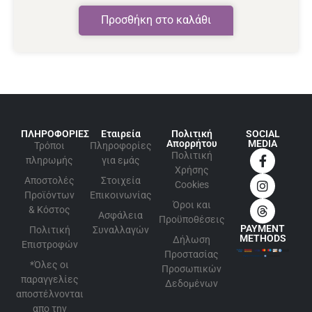
Προσθήκη στο καλάθι
ΠΛΗΡΟΦΟΡΙΕΣ
Εταιρεία
Πολιτική
SOCIAL
Απορρήτου
MEDIA
Τρόποι
Πληροφορίες
Πολιτική
πληρωμής
για εμάς
Xρήσης
Αποστολές
Στοιχεία
Cookies
Προϊόντων
Επικοινωνίας
Όροι και
& Κόστος
Ασφάλεια
Προϋποθέσεις
PAYMENT
Πολιτική
Συναλλαγών
METHODS
Δήλωση
Επιστροφών
Προστασίας
*Όλες οι
Προσωπικών
παραγγελίες
Δεδομένων
αποστέλνονται
απο την