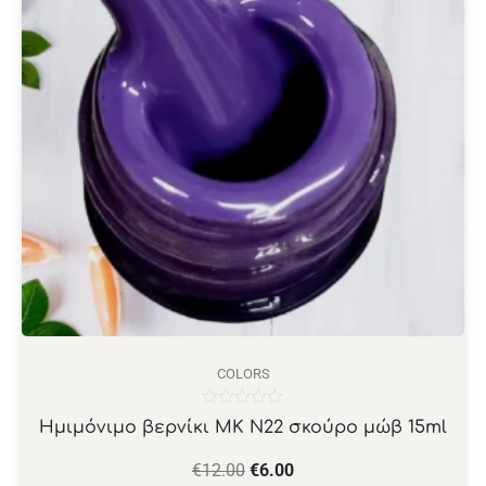
COLORS
Βαθμολογήθηκε
Ημιμόνιμο βερνίκι ΜΚ Ν22 σκούρο μώβ 15ml
με
0
από
€
12.00
€
6.00
5