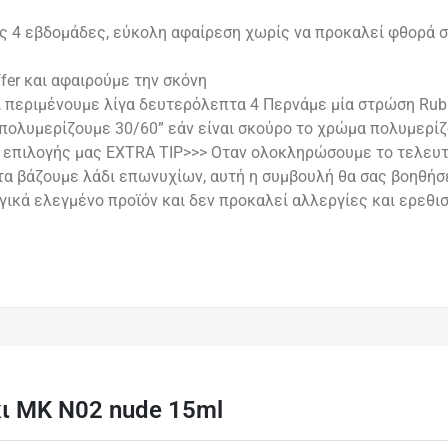
ις 4 εβδομάδες, εύκολη αφαίρεση χωρίς να προκαλεί φθορά σ
fer και αφαιρούμε την σκόνη
ι περιμένουμε λίγα δευτερόλεπτα 4 Περνάμε μία στρώση Rubb
 πολυμερίζουμε 30/60” εάν είναι σκούρο το χρώμα πολυμερίζ
 επιλογής μας EXTRA TIP>>> Οταν ολοκληρώσουμε το τελευτ
ειτα βάζουμε λάδι επωνυχίων, αυτή η συμβουλή θα σας βοηθήσ
γικά ελεγμένο προϊόν και δεν προκαλεί αλλεργίες και ερεθι
κι ΜΚ Ν02 nude 15ml