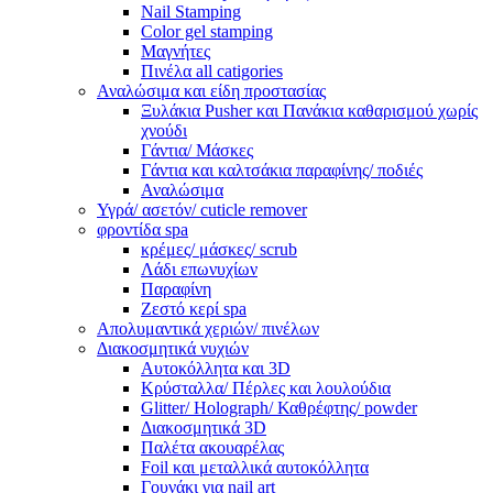
Nail Stamping
Color gel stamping
Μαγνήτες
Πινέλα all catigories
Αναλώσιμα και είδη προστασίας
Ξυλάκια Pusher και Πανάκια καθαρισμού χωρίς
χνούδι
Γάντια/ Μάσκες
Γάντια και καλτσάκια παραφίνης/ ποδιές
Αναλώσιμα
Υγρά/ ασετόν/ cuticle remover
φροντίδα spa
κρέμες/ μάσκες/ scrub
Λάδι επωνυχίων
Παραφίνη
Ζεστό κερί spa
Απολυμαντικά χεριών/ πινέλων
Διακοσμητικά νυχιών
Αυτοκόλλητα και 3D
Κρύσταλλα/ Πέρλες και λουλούδια
Glitter/ Holograph/ Καθρέφτης/ powder
Διακοσμητικά 3D
Παλέτα ακουαρέλας
Foil και μεταλλικά αυτοκόλλητα
Γουνάκι για nail art