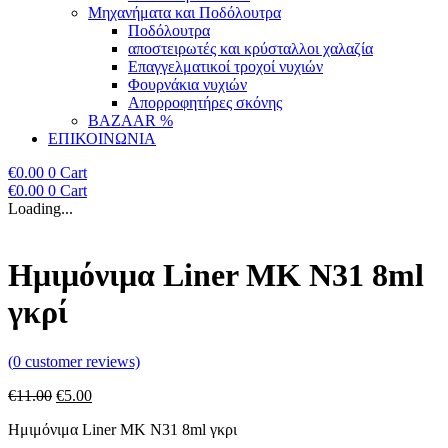
Μηχανήματα και Ποδόλουτρα
Ποδόλουτρα
αποστειρωτές και κρύσταλλοι χαλαζία
Επαγγελματικοί τροχοί νυχιών
Φουρνάκια νυχιών
Απορροφητήρες σκόνης
BAZAAR %
ΕΠΙΚΟΙΝΩΝΙΑ
€
0.00
0
Cart
€
0.00
0
Cart
Loading...
Ημιμόνιμα Liner ΜΚ Ν31 8ml
γκρί
(
0
customer reviews)
Original
Η
€
11.00
€
5.00
price
τρέχουσα
Ημιμόνιμα Liner ΜΚ Ν31 8ml γκρι
was:
τιμή