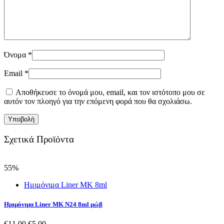
Όνομα
*
Email
*
Αποθήκευσε το όνομά μου, email, και τον ιστότοπο μου σε
αυτόν τον πλοηγό για την επόμενη φορά που θα σχολιάσω.
Σχετικά Προϊόντα
55%
Ημιμόνιμα Liner ΜΚ 8ml
Ημιμόνιμα Liner ΜΚ Ν24 8ml μώβ
Original
Η
€
11.00
€
5.00