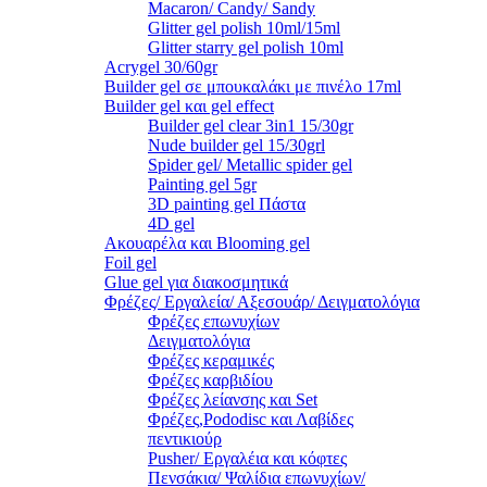
Macaron/ Candy/ Sandy
Glitter gel polish 10ml/15ml
Glitter starry gel polish 10ml
Acrygel 30/60gr
Builder gel σε μπουκαλάκι με πινέλο 17ml
Builder gel και gel effect
Builder gel clear 3in1 15/30gr
Nude builder gel 15/30grl
Spider gel/ Metallic spider gel
Painting gel 5gr
3D painting gel Πάστα
4D gel
Ακουαρέλα και Blooming gel
Foil gel
Glue gel για διακοσμητικά
Φρέζες/ Εργαλεία/ Αξεσουάρ/ Δειγματολόγια
Φρέζες επωνυχίων
Δειγματολόγια
Φρέζες κεραμικές
Φρέζες καρβιδίου
Φρέζες λείανσης και Set
Φρέζες,Pododisc και Λαβίδες
πεντικιούρ
Pusher/ Εργαλέια και κόφτες
Πενσάκια/ Ψαλίδια επωνυχίων/