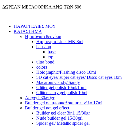
Μετάβαση
ΔΩΡΕΑΝ ΜΕΤΑΦΟΡΙΚΑ ΑΝΩ ΤΩΝ 60€
στο
περιεχόμενο
ΠΑΡΑΓΓΕΛΙΕΣ ΜΟΥ
ΚΑΤΑΣΤΗΜΑ
Ημιμόνιμα βερνίκια
Ημιμόνιμα Liner ΜΚ 8ml
base/top
base
top
ultra bond
colors
Holographic/Flashing disco 10ml
5D cat eyes/ super cat eyes/ Disco cat eyes 10m
Macaron/ Candy/ Sandy
Glitter gel polish 10ml/15ml
Glitter starry gel polish 10ml
Acrygel 30/60gr
Builder gel σε μπουκαλάκι με πινέλο 17ml
Builder gel και gel effect
Builder gel clear 3in1 15/30gr
Nude builder gel 15/30grl
Spider gel/ Metallic spider gel