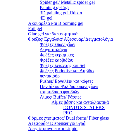
Spider gel/ Metallic spider gel
Painting gel 5gr
3D painting gel Πάστα
4D gel
Ακουαρέλα και Blooming gel
Foil gel
Glue gel για διακοσμητικά
Φρέζες/ Εργαλεία/ Αξεσουάρ/ Δειγματολόγια
Φρέζες επωνυχίων
Δειγματολόγια
Φρέζες κεραμικές
Φρέζες καρβιδίου
Φρέζες λείανσης και Set
Φρέζες,Pododisc και Λαβίδες
πεντικιούρ
Pusher/ Εργαλέια και κόφτες
Πενσάκια/ Ψαλίδια επωνυχίων/
τσιμπιδάκια φρυδιών
Λίμες/ Buffer/ Ράσπες
Λίμες βάσης και ανταλλακτικά
DONUTS STALEKS
PRO
Φόρμες χτισίματος/ Dual forms/ Fiber glass
Αξεσουάρ/ Dispenser για υγρά
Acrylic powder και Liquid