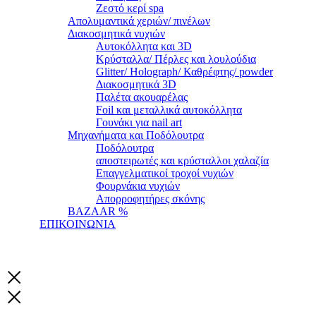
Ζεστό κερί spa
Απολυμαντικά χεριών/ πινέλων
Διακοσμητικά νυχιών
Αυτοκόλλητα και 3D
Κρύσταλλα/ Πέρλες και λουλούδια
Glitter/ Holograph/ Καθρέφτης/ powder
Διακοσμητικά 3D
Παλέτα ακουαρέλας
Foil και μεταλλικά αυτοκόλλητα
Γουνάκι για nail art
Μηχανήματα και Ποδόλουτρα
Ποδόλουτρα
αποστειρωτές και κρύσταλλοι χαλαζία
Επαγγελματικοί τροχοί νυχιών
Φουρνάκια νυχιών
Απορροφητήρες σκόνης
BAZAAR %
ΕΠΙΚΟΙΝΩΝΙΑ