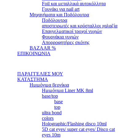
Foil και μεταλλικά αυτοκόλλητα
Γουνάκι για nail art
Μηχανήματα και Ποδόλουτρα
Ποδόλουτρα
αποστειρωτές και κρύσταλλοι χαλαζία
Επαγγελματικοί τροχοί νυχιών
Φουρνάκια νυχιών
Απορροφητήρες σκόνης
BAZAAR %
ΕΠΙΚΟΙΝΩΝΙΑ
ΠΑΡΑΓΓΕΛΙΕΣ ΜΟΥ
ΚΑΤΑΣΤΗΜΑ
Ημιμόνιμα βερνίκια
Ημιμόνιμα Liner ΜΚ 8ml
base/top
base
top
ultra bond
colors
Holographic/Flashing disco 10ml
5D cat eyes/ super cat eyes/ Disco cat
eyes 10m