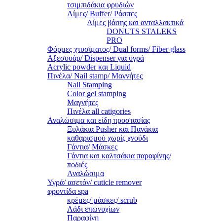
τσιμπιδάκια φρυδιών
Λίμες/ Buffer/ Ράσπες
Λίμες βάσης και ανταλλακτικά
DONUTS STALEKS
PRO
Φόρμες χτυσίματος/ Dual forms/ Fiber glass
Αξεσουάρ/ Dispenser για υγρά
Acrylic powder και Liquid
Πινέλα/ Nail stamp/ Μαγνήτες
Nail Stamping
Color gel stamping
Μαγνήτες
Πινέλα all catigories
Αναλώσιμα και είδη προστασίας
Ξυλάκια Pusher και Πανάκια
καθαρισμού χωρίς χνούδι
Γάντια/ Μάσκες
Γάντια και καλτσάκια παραφίνης/
ποδιές
Αναλώσιμα
Υγρά/ ασετόν/ cuticle remover
φροντίδα spa
κρέμες/ μάσκες/ scrub
Λάδι επωνυχίων
Παραφίνη