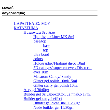
Μενού
Λογαριασμός
ΠΑΡΑΓΓΕΛΙΕΣ ΜΟΥ
ΚΑΤΑΣΤΗΜΑ
Ημιμόνιμα βερνίκια
Ημιμόνιμα Liner ΜΚ 8ml
base/top
base
top
ultra bond
colors
Holographic/Flashing disco 10ml
5D cat eyes/ super cat eyes/ Disco cat
eyes 10m
Macaron/ Candy/ Sandy
Glitter gel polish 10ml/15ml
Glitter starry gel polish 10ml
Acrygel 30/60gr
Builder gel σε μπουκαλάκι με πινέλο 17ml
Builder gel και gel effect
Builder gel clear 3in1 15/30gr
Nude builder gel 15/30grl