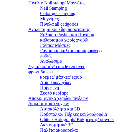
Πινέλα/ Nail stamp/ Μαγνήτες
Nail Stamping
Color gel stamping
Μαγνήτες
Πινέλα all catigories
Αναλώσιμα και είδη προστασίας
Ξυλάκια Pusher και Πανάκια
καθαρισμού χωρίς χνούδι
Γάντια/ Μάσκες
Γάντια και καλτσάκια παραφίνης/
ποδιές
Αναλώσιμα
Υγρά/ ασετόν/ cuticle remover
φροντίδα spa
κρέμες/ μάσκες/ scrub
Λάδι επωνυχίων
Παραφίνη
Ζεστό κερί spa
Απολυμαντικά χεριών/ πινέλων
Διακοσμητικά νυχιών
Αυτοκόλλητα και 3D
Κρύσταλλα/ Πέρλες και λουλούδια
Glitter/ Holograph/ Καθρέφτης/ powder
Διακοσμητικά 3D
Παλέτα ακουαρέλας