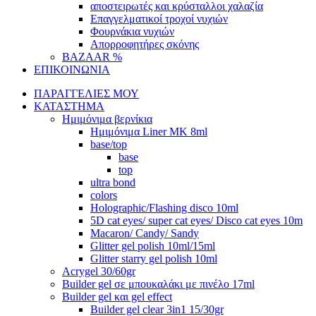
αποστειρωτές και κρύσταλλοι χαλαζία
Επαγγελματικοί τροχοί νυχιών
Φουρνάκια νυχιών
Απορροφητήρες σκόνης
BAZAAR %
ΕΠΙΚΟΙΝΩΝΙΑ
ΠΑΡΑΓΓΕΛΙΕΣ ΜΟΥ
ΚΑΤΑΣΤΗΜΑ
Ημιμόνιμα βερνίκια
Ημιμόνιμα Liner ΜΚ 8ml
base/top
base
top
ultra bond
colors
Holographic/Flashing disco 10ml
5D cat eyes/ super cat eyes/ Disco cat eyes 10m
Macaron/ Candy/ Sandy
Glitter gel polish 10ml/15ml
Glitter starry gel polish 10ml
Acrygel 30/60gr
Builder gel σε μπουκαλάκι με πινέλο 17ml
Builder gel και gel effect
Builder gel clear 3in1 15/30gr