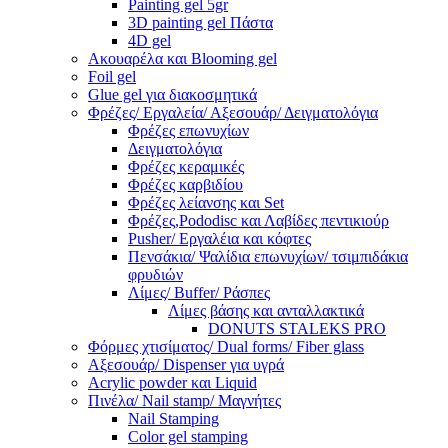
Painting gel 5gr
3D painting gel Πάστα
4D gel
Ακουαρέλα και Blooming gel
Foil gel
Glue gel για διακοσμητικά
Φρέζες/ Εργαλεία/ Αξεσουάρ/ Δειγματολόγια
Φρέζες επωνυχίων
Δειγματολόγια
Φρέζες κεραμικές
Φρέζες καρβιδίου
Φρέζες λείανσης και Set
Φρέζες,Pododisc και Λαβίδες πεντικιούρ
Pusher/ Εργαλέια και κόφτες
Πενσάκια/ Ψαλίδια επωνυχίων/ τσιμπιδάκια
φρυδιών
Λίμες/ Buffer/ Ράσπες
Λίμες βάσης και ανταλλακτικά
DONUTS STALEKS PRO
Φόρμες χτισίματος/ Dual forms/ Fiber glass
Αξεσουάρ/ Dispenser για υγρά
Acrylic powder και Liquid
Πινέλα/ Nail stamp/ Μαγνήτες
Nail Stamping
Color gel stamping