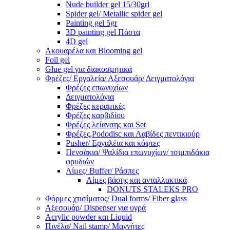
Nude builder gel 15/30grl
Spider gel/ Metallic spider gel
Painting gel 5gr
3D painting gel Πάστα
4D gel
Ακουαρέλα και Blooming gel
Foil gel
Glue gel για διακοσμητικά
Φρέζες/ Εργαλεία/ Αξεσουάρ/ Δειγματολόγια
Φρέζες επωνυχίων
Δειγματολόγια
Φρέζες κεραμικές
Φρέζες καρβιδίου
Φρέζες λείανσης και Set
Φρέζες,Pododisc και Λαβίδες πεντικιούρ
Pusher/ Εργαλέια και κόφτες
Πενσάκια/ Ψαλίδια επωνυχίων/ τσιμπιδάκια
φρυδιών
Λίμες/ Buffer/ Ράσπες
Λίμες βάσης και ανταλλακτικά
DONUTS STALEKS PRO
Φόρμες χτισίματος/ Dual forms/ Fiber glass
Αξεσουάρ/ Dispenser για υγρά
Acrylic powder και Liquid
Πινέλα/ Nail stamp/ Μαγνήτες