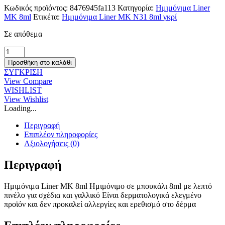
€11.00.
είναι:
Κωδικός προϊόντος:
8476945fa113
Κατηγορία:
Ημιμόνιμα Liner
€5.00.
ΜΚ 8ml
Ετικέτα:
Ημιμόνιμα Liner ΜΚ Ν31 8ml γκρί
Σε απόθεμα
Ημιμόνιμα
Liner
Προσθήκη στο καλάθι
ΜΚ
ΣΥΓΚΡΙΣΗ
Ν31
View Compare
8ml
WISHLIST
γκρί
View Wishlist
ποσότητα
Loading...
Περιγραφή
Επιπλέον πληροφορίες
Αξιολογήσεις (0)
Περιγραφή
Ημιμόνιμα Liner ΜΚ 8ml Ημιμόνιμο σε μπουκάλι 8ml με λεπτό
πινέλο για σχέδια και γαλλικό Είναι δερματολογικά ελεγμένο
προϊόν και δεν προκαλεί αλλεργίες και ερεθισμό στο δέρμα