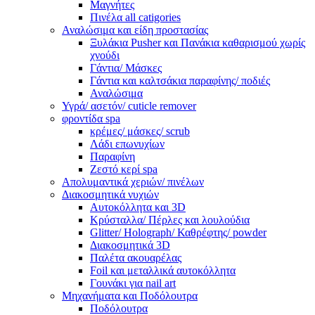
Μαγνήτες
Πινέλα all catigories
Αναλώσιμα και είδη προστασίας
Ξυλάκια Pusher και Πανάκια καθαρισμού χωρίς
χνούδι
Γάντια/ Μάσκες
Γάντια και καλτσάκια παραφίνης/ ποδιές
Αναλώσιμα
Υγρά/ ασετόν/ cuticle remover
φροντίδα spa
κρέμες/ μάσκες/ scrub
Λάδι επωνυχίων
Παραφίνη
Ζεστό κερί spa
Απολυμαντικά χεριών/ πινέλων
Διακοσμητικά νυχιών
Αυτοκόλλητα και 3D
Κρύσταλλα/ Πέρλες και λουλούδια
Glitter/ Holograph/ Καθρέφτης/ powder
Διακοσμητικά 3D
Παλέτα ακουαρέλας
Foil και μεταλλικά αυτοκόλλητα
Γουνάκι για nail art
Μηχανήματα και Ποδόλουτρα
Ποδόλουτρα