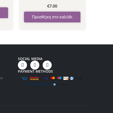
από
5
€
7.00
Προσθήκη στο καλάθι
SOCIAL MEDIA
PAYMENT METHODS
ών