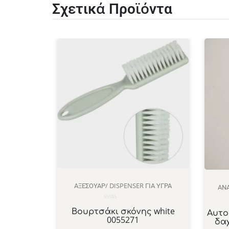
Σχετικά Προϊόντα
ΑΞΕΣΟΥΆΡ/ DISPENSER ΓΙΑ ΥΓΡΆ
ΑΝΑ
Βαθμολογήθηκε
Βουρτσάκι σκόνης white
Αυτο
με
0055271
δα
0
από