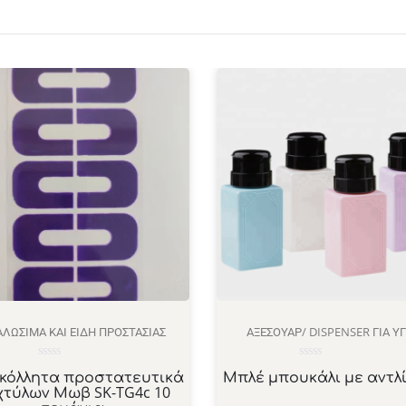
ΛΏΣΙΜΑ ΚΑΙ ΕΊΔΗ ΠΡΟΣΤΑΣΊΑΣ
ΑΞΕΣΟΥΆΡ/ DISPENSER ΓΙΑ Υ
Βαθμολογήθηκε
Βαθμολογήθηκε
κόλλητα προστατευτικά
Μπλέ μπουκάλι με αντλί
με
με
χτύλων Μωβ SK-TG4c 10
0
0