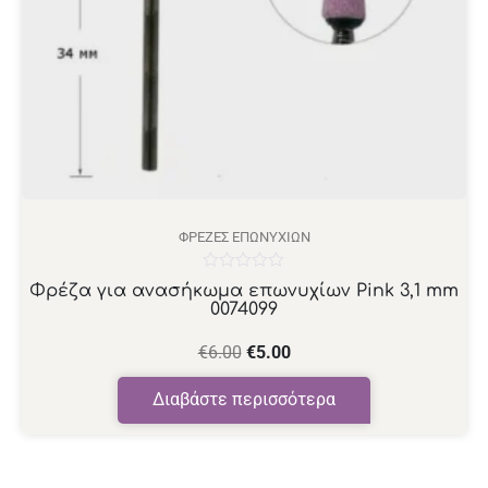
ΦΡΈΖΕΣ ΕΠΩΝΥΧΊΩΝ
Βαθμολογήθηκε
Φρέζα για ανασήκωμα επωνυχίων Pink 3,1 mm
με
0074099
0
από
5
€
6.00
€
5.00
Διαβάστε περισσότερα