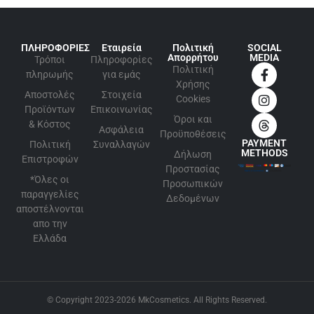
ΠΛΗΡΟΦΟΡΙΕΣ
Εταιρεία
Πολιτική
SOCIAL
Απορρήτου
MEDIA
Τρόποι
Πληροφορίες
Πολιτική
πληρωμής
για εμάς
Xρήσης
Αποστολές
Στοιχεία
Cookies
Προϊόντων
Επικοινωνίας
Όροι και
& Κόστος
Ασφάλεια
Προϋποθέσεις
PAYMENT
Πολιτική
Συναλλαγών
METHODS
Δήλωση
Επιστροφών
Προστασίας
*Όλες οι
Προσωπικών
παραγγελίες
Δεδομένων
αποστέλνονται
απο την
Ελλάδα
© Copyright 2023-2026 MkCosmetics. All Rights Reserved.