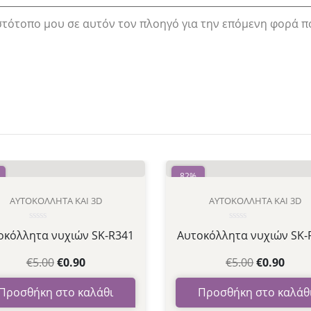
ιστότοπο μου σε αυτόν τον πλοηγό για την επόμενη φορά π
82%
ΑΥΤΟΚΌΛΛΗΤΑ ΚΑΙ 3D
ΑΥΤΟΚΌΛΛΗΤΑ ΚΑΙ 3D
Βαθμολογήθηκε
Βαθμολογήθηκε
οκόλλητα νυχιών SK-R341
Αυτοκόλλητα νυχιών SK-
με
με
0
0
από
από
€
5.00
€
0.90
€
5.00
€
0.90
5
5
Προσθήκη στο καλάθι
Προσθήκη στο καλάθ