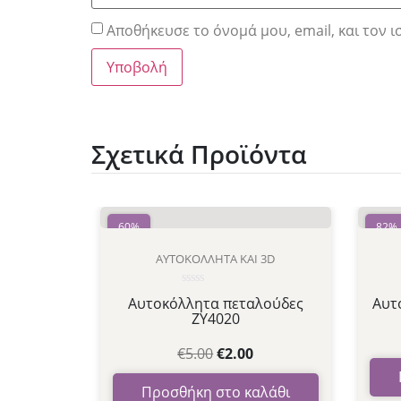
Αποθήκευσε το όνομά μου, email, και τον 
Σχετικά Προϊόντα
60%
82%
ΑΥΤΟΚΌΛΛΗΤΑ ΚΑΙ 3D
Βαθμολογήθηκε
Αυτοκόλλητα πεταλούδες
Αυτ
με
ZY4020
0
από
5
€
5.00
€
2.00
Προσθήκη στο καλάθι