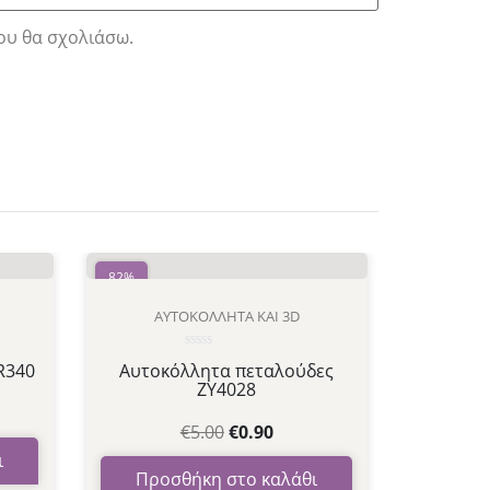
ου θα σχολιάσω.
82%
ΑΥΤΟΚΌΛΛΗΤΑ ΚΑΙ 3D
Βαθμολογήθηκε
R340
Αυτοκόλλητα πεταλούδες
με
ZY4028
0
από
5
€
5.00
€
0.90
ι
Προσθήκη στο καλάθι