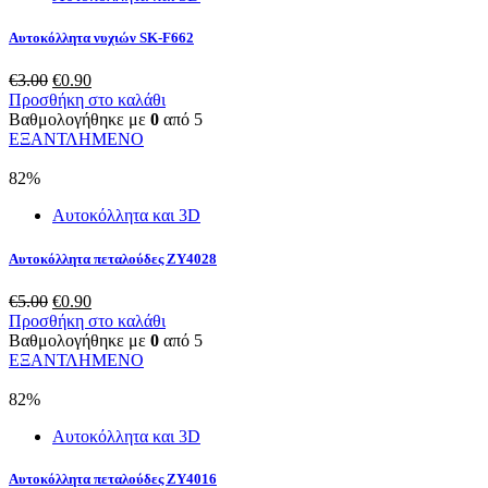
Αυτοκόλλητα νυχιών SK-F662
Original
Η
€
3.00
€
0.90
price
τρέχουσα
Προσθήκη στο καλάθι
was:
τιμή
Βαθμολογήθηκε με
0
από 5
€3.00.
είναι:
ΕΞΑΝΤΛΗΜΕΝΟ
€0.90.
82%
Αυτοκόλλητα και 3D
Αυτοκόλλητα πεταλούδες ZY4028
Original
Η
€
5.00
€
0.90
price
τρέχουσα
Προσθήκη στο καλάθι
was:
τιμή
Βαθμολογήθηκε με
0
από 5
€5.00.
είναι:
ΕΞΑΝΤΛΗΜΕΝΟ
€0.90.
82%
Αυτοκόλλητα και 3D
Αυτοκόλλητα πεταλούδες ZY4016