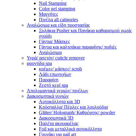
Nail Stamping
Color gel stamping
Μαγνήτες
Πινέλα all catigories
Αναλώσιμα και είδη προστασίας
Ξυλάκια Pusher και Πανάκια καθαρισμού χωρίς
χνούδι
Γάντια/ Μάσκες
Γάντια και καλτσάκια παραφίνης/ ποδιές
Αναλώσιμα
Υγρά/ ασετόν/ cuticle remover
φροντίδα spa
κρέμες/ μάσκες/ scrub
Λάδι επωνυχίων
Παραφίνη
Ζεστό κερί spa
Απολυμαντικά χεριών/ πινέλων
Διακοσμητικά νυχιών
Αυτοκόλλητα και 3D
Κρύσταλλα/ Πέρλες και λουλούδια
Glitter/ Holograph/ Καθρέφτης/ powder
Διακοσμητικά 3D
Παλέτα ακουαρέλας
Foil και μεταλλικά αυτοκόλλητα
Γουνάκι για nail art