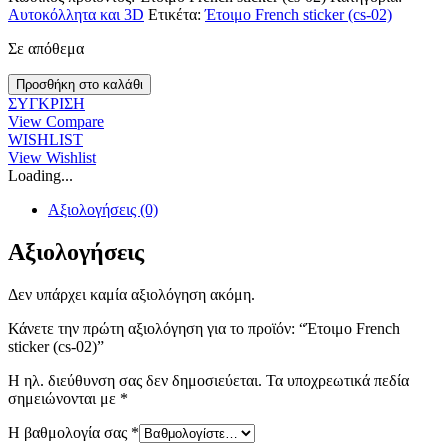
Αυτοκόλλητα και 3D
Ετικέτα:
Έτοιμο French sticker (cs-02)
Σε απόθεμα
Έτοιμο
Προσθήκη στο καλάθι
French
ΣΥΓΚΡΙΣΗ
sticker
View Compare
(cs-
WISHLIST
02)
View Wishlist
ποσότητα
Loading...
Αξιολογήσεις (0)
Αξιολογήσεις
Δεν υπάρχει καμία αξιολόγηση ακόμη.
Κάνετε την πρώτη αξιολόγηση για το προϊόν: “Έτοιμο French
sticker (cs-02)”
Η ηλ. διεύθυνση σας δεν δημοσιεύεται.
Τα υποχρεωτικά πεδία
σημειώνονται με
*
Η βαθμολογία σας
*