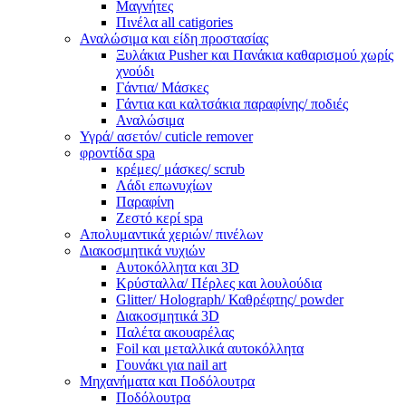
Μαγνήτες
Πινέλα all catigories
Αναλώσιμα και είδη προστασίας
Ξυλάκια Pusher και Πανάκια καθαρισμού χωρίς
χνούδι
Γάντια/ Μάσκες
Γάντια και καλτσάκια παραφίνης/ ποδιές
Αναλώσιμα
Υγρά/ ασετόν/ cuticle remover
φροντίδα spa
κρέμες/ μάσκες/ scrub
Λάδι επωνυχίων
Παραφίνη
Ζεστό κερί spa
Απολυμαντικά χεριών/ πινέλων
Διακοσμητικά νυχιών
Αυτοκόλλητα και 3D
Κρύσταλλα/ Πέρλες και λουλούδια
Glitter/ Holograph/ Καθρέφτης/ powder
Διακοσμητικά 3D
Παλέτα ακουαρέλας
Foil και μεταλλικά αυτοκόλλητα
Γουνάκι για nail art
Μηχανήματα και Ποδόλουτρα
Ποδόλουτρα