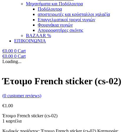
Μηχανήματα και Ποδόλουτρα
Ποδόλουτρα
αποστειρωτές και κρύσταλλοι χαλαζία
Επαγγελματικοί τροχοί νυχιών
Φουρνάκια νυχιών
Απορροφητήρες σκόνης
BAZAAR %
ΕΠΙΚΟΙΝΩΝΙΑ
€
0.00
0
Cart
€
0.00
0
Cart
Loading...
Έτοιμο French sticker (cs-02)
(
0
customer reviews)
€
1.00
Έτοιμο French sticker (cs-02)
1 καρτέλα
Κωδικός προϊόντος:
Έτοιμο French sticker (cs-02)
Κατηγορία: