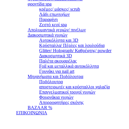
φροντίδα spa
κρέμες/ μάσκες/ scrub
Λάδι επωνυχίων
Παραφίνη
Ζεστό κερί spa
Απολυμαντικά χεριών/ πινέλων
Διακοσμητικά νυχιών
Αυτοκόλλητα και 3D
Κρύσταλλα/ Πέρλες και λουλούδια
Glitter/ Holograph/ Καθρέφτης/ powder
Διακοσμητικά 3D
Παλέτα ακουαρέλας
Foil και μεταλλικά αυτοκόλλητα
Γουνάκι για nail art
Μηχανήματα και Ποδόλουτρα
Ποδόλουτρα
αποστειρωτές και κρύσταλλοι χαλαζία
Επαγγελματικοί τροχοί νυχιών
Φουρνάκια νυχιών
Απορροφητήρες σκόνης
BAZAAR %
ΕΠΙΚΟΙΝΩΝΙΑ