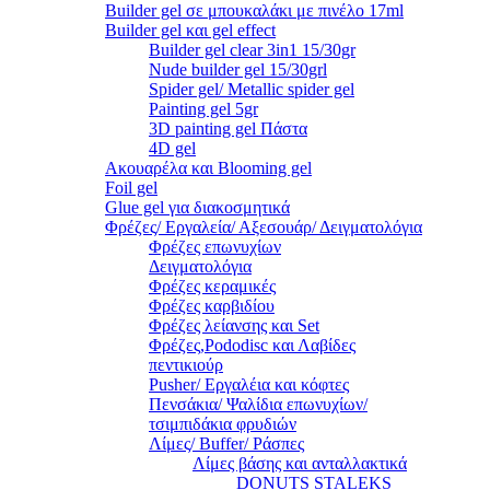
Builder gel σε μπουκαλάκι με πινέλο 17ml
Builder gel και gel effect
Builder gel clear 3in1 15/30gr
Nude builder gel 15/30grl
Spider gel/ Metallic spider gel
Painting gel 5gr
3D painting gel Πάστα
4D gel
Ακουαρέλα και Blooming gel
Foil gel
Glue gel για διακοσμητικά
Φρέζες/ Εργαλεία/ Αξεσουάρ/ Δειγματολόγια
Φρέζες επωνυχίων
Δειγματολόγια
Φρέζες κεραμικές
Φρέζες καρβιδίου
Φρέζες λείανσης και Set
Φρέζες,Pododisc και Λαβίδες
πεντικιούρ
Pusher/ Εργαλέια και κόφτες
Πενσάκια/ Ψαλίδια επωνυχίων/
τσιμπιδάκια φρυδιών
Λίμες/ Buffer/ Ράσπες
Λίμες βάσης και ανταλλακτικά
DONUTS STALEKS