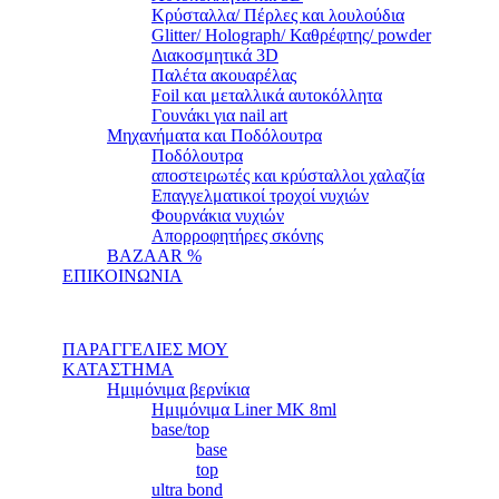
Κρύσταλλα/ Πέρλες και λουλούδια
Glitter/ Holograph/ Καθρέφτης/ powder
Διακοσμητικά 3D
Παλέτα ακουαρέλας
Foil και μεταλλικά αυτοκόλλητα
Γουνάκι για nail art
Μηχανήματα και Ποδόλουτρα
Ποδόλουτρα
αποστειρωτές και κρύσταλλοι χαλαζία
Επαγγελματικοί τροχοί νυχιών
Φουρνάκια νυχιών
Απορροφητήρες σκόνης
BAZAAR %
ΕΠΙΚΟΙΝΩΝΙΑ
ΠΑΡΑΓΓΕΛΙΕΣ ΜΟΥ
ΚΑΤΑΣΤΗΜΑ
Ημιμόνιμα βερνίκια
Ημιμόνιμα Liner ΜΚ 8ml
base/top
base
top
ultra bond