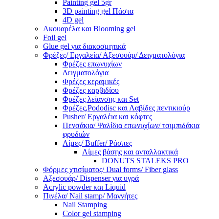
Painting gel 5gr
3D painting gel Πάστα
4D gel
Ακουαρέλα και Blooming gel
Foil gel
Glue gel για διακοσμητικά
Φρέζες/ Εργαλεία/ Αξεσουάρ/ Δειγματολόγια
Φρέζες επωνυχίων
Δειγματολόγια
Φρέζες κεραμικές
Φρέζες καρβιδίου
Φρέζες λείανσης και Set
Φρέζες,Pododisc και Λαβίδες πεντικιούρ
Pusher/ Εργαλέια και κόφτες
Πενσάκια/ Ψαλίδια επωνυχίων/ τσιμπιδάκια
φρυδιών
Λίμες/ Buffer/ Ράσπες
Λίμες βάσης και ανταλλακτικά
DONUTS STALEKS PRO
Φόρμες χτισίματος/ Dual forms/ Fiber glass
Αξεσουάρ/ Dispenser για υγρά
Acrylic powder και Liquid
Πινέλα/ Nail stamp/ Μαγνήτες
Nail Stamping
Color gel stamping