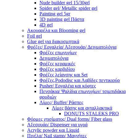
Nude builder gel 15/30grl
Spider gel/ Metallic spider gel
Painting gel 5gr
3D painting gel Πάστα
4D gel
Ακουαρέλα και Blooming gel
Foil gel
Glue gel για διακοσμητικά
Φρέζες/ Εργαλεία/ Αξεσουάρ/ Δειγματολόγια
Φρέζες επωνυχίων
Δειγματολόγια
Φρέζες κεραμικές
Φρέζες καρβιδίου
Φρέζες λείανσης και Set
Φρέζες,Pododisc και Λαβίδες πεντικιούρ
Pusher/ Εργαλέια και κόφτες
Πενσάκια/ Ψαλίδια επωνυχίων/ τσιμπιδάκια
φρυδιών
Λίμες/ Buffer/ Ράσπες
Λίμες βάσης και ανταλλακτικά
DONUTS STALEKS PRO
Φόρμες χτισίματος/ Dual forms/ Fiber glass
Αξεσουάρ/ Dispenser για υγρά
Acrylic powder και Liquid
Πινέλα/ Nail stamp/ Μαγνήτες