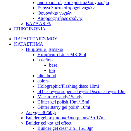
αποστειρωτές και κρύσταλλοι χαλαζία
Επαγγελματικοί τροχοί νυχιών
Φουρνάκια νυχιών
Απορροφητήρες σκόνης
BAZAAR %
ΕΠΙΚΟΙΝΩΝΙΑ
ΠΑΡΑΓΓΕΛΙΕΣ ΜΟΥ
ΚΑΤΑΣΤΗΜΑ
Ημιμόνιμα βερνίκια
Ημιμόνιμα Liner ΜΚ 8ml
base/top
base
top
ultra bond
colors
Holographic/Flashing disco 10ml
5D cat eyes/ super cat eyes/ Disco cat eyes 10m
Macaron/ Candy/ Sandy
Glitter gel polish 10ml/15ml
Glitter starry gel polish 10ml
Acrygel 30/60gr
Builder gel σε μπουκαλάκι με πινέλο 17ml
Builder gel και gel effect
Builder gel clear 3in1 15/30gr