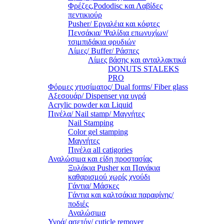
Φρέζες,Pododisc και Λαβίδες
πεντικιούρ
Pusher/ Εργαλέια και κόφτες
Πενσάκια/ Ψαλίδια επωνυχίων/
τσιμπιδάκια φρυδιών
Λίμες/ Buffer/ Ράσπες
Λίμες βάσης και ανταλλακτικά
DONUTS STALEKS
PRO
Φόρμες χτυσίματος/ Dual forms/ Fiber glass
Αξεσουάρ/ Dispenser για υγρά
Acrylic powder και Liquid
Πινέλα/ Nail stamp/ Μαγνήτες
Nail Stamping
Color gel stamping
Μαγνήτες
Πινέλα all catigories
Αναλώσιμα και είδη προστασίας
Ξυλάκια Pusher και Πανάκια
καθαρισμού χωρίς χνούδι
Γάντια/ Μάσκες
Γάντια και καλτσάκια παραφίνης/
ποδιές
Αναλώσιμα
Υγρά/ ασετόν/ cuticle remover