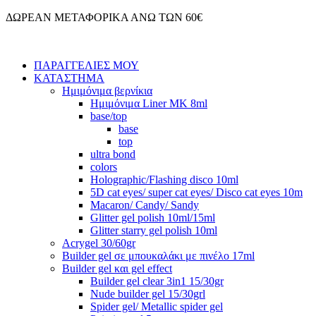
Μετάβαση
ΔΩΡΕΑΝ ΜΕΤΑΦΟΡΙΚΑ ΑΝΩ ΤΩΝ 60€
στο
περιεχόμενο
ΠΑΡΑΓΓΕΛΙΕΣ ΜΟΥ
ΚΑΤΑΣΤΗΜΑ
Ημιμόνιμα βερνίκια
Ημιμόνιμα Liner ΜΚ 8ml
base/top
base
top
ultra bond
colors
Holographic/Flashing disco 10ml
5D cat eyes/ super cat eyes/ Disco cat eyes 10m
Macaron/ Candy/ Sandy
Glitter gel polish 10ml/15ml
Glitter starry gel polish 10ml
Acrygel 30/60gr
Builder gel σε μπουκαλάκι με πινέλο 17ml
Builder gel και gel effect
Builder gel clear 3in1 15/30gr
Nude builder gel 15/30grl
Spider gel/ Metallic spider gel