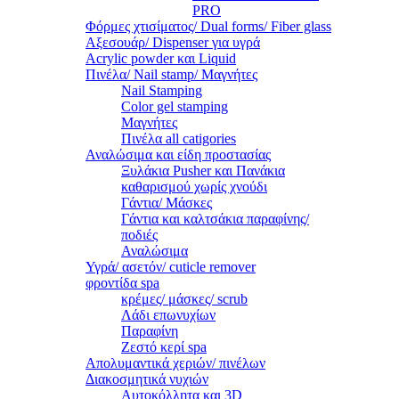
PRO
Φόρμες χτισίματος/ Dual forms/ Fiber glass
Αξεσουάρ/ Dispenser για υγρά
Acrylic powder και Liquid
Πινέλα/ Nail stamp/ Μαγνήτες
Nail Stamping
Color gel stamping
Μαγνήτες
Πινέλα all catigories
Αναλώσιμα και είδη προστασίας
Ξυλάκια Pusher και Πανάκια
καθαρισμού χωρίς χνούδι
Γάντια/ Μάσκες
Γάντια και καλτσάκια παραφίνης/
ποδιές
Αναλώσιμα
Υγρά/ ασετόν/ cuticle remover
φροντίδα spa
κρέμες/ μάσκες/ scrub
Λάδι επωνυχίων
Παραφίνη
Ζεστό κερί spa
Απολυμαντικά χεριών/ πινέλων
Διακοσμητικά νυχιών
Αυτοκόλλητα και 3D