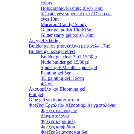
colors
Holographic/Flashing disco 10ml
5D cat eyes/ super cat eyes/ Disco cat
eyes 10m
Macaron/ Candy/ Sandy
Glitter gel polish 10ml/15ml
Glitter starry gel polish 10ml
Acrygel 30/60gr
Builder gel σε μπουκαλάκι με πινέλο 17ml
Builder gel και gel effect
Builder gel clear 3in1 15/30gr
Nude builder gel 15/30grl
Spider gel/ Metallic spider gel
Painting gel 5gr
3D painting gel Πάστα
4D gel
Ακουαρέλα και Blooming gel
Foil gel
Glue gel για διακοσμητικά
Φρέζες/ Εργαλεία/ Αξεσουάρ/ Δειγματολόγια
Φρέζες επωνυχίων
Δειγματολόγια
Φρέζες κεραμικές
Φρέζες καρβιδίου
Φρέζες λείανσης και Set