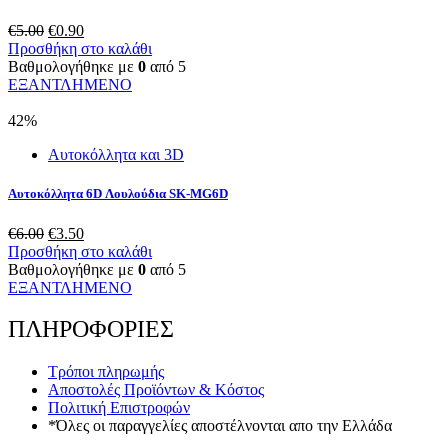
Original
Η
€
5.00
€
0.90
price
τρέχουσα
Προσθήκη στο καλάθι
was:
τιμή
Βαθμολογήθηκε με
0
από 5
€5.00.
είναι:
ΕΞΑΝΤΛΗΜΕΝΟ
€0.90.
42%
Αυτοκόλλητα και 3D
Αυτοκόλλητα 6D Λουλούδια SK-MG6D
Original
Η
€
6.00
€
3.50
price
τρέχουσα
Προσθήκη στο καλάθι
was:
τιμή
Βαθμολογήθηκε με
0
από 5
€6.00.
είναι:
ΕΞΑΝΤΛΗΜΕΝΟ
€3.50.
ΠΛΗΡΟΦΟΡΙΕΣ
Τρόποι πληρωμής
Αποστολές Προϊόντων & Κόστος
Πολιτική Επιστροφών
*Όλες οι παραγγελίες αποστέλνονται απο την Ελλάδα