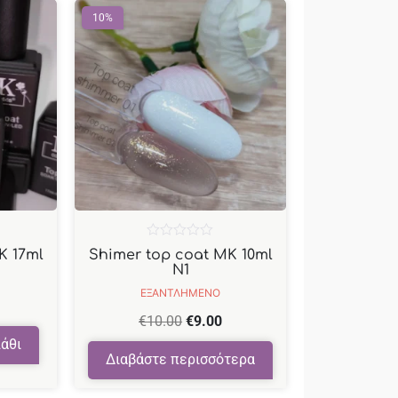
10%
Βαθμολογήθηκε
K 17ml
Shimer top coat MK 10ml
με
N1
0
από
ΕΞΑΝΤΛΗΜΕΝΟ
5
€
10.00
€
9.00
άθι
Διαβάστε περισσότερα