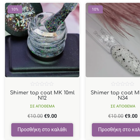
10%
10%
Βαθμολογήθηκε
Βαθμολογήθηκε
Shimer top coat MK 10ml
Shimer top coat M
με
με
N12
N34
0
0
από
από
ΣΕ ΑΠΟΘΕΜΑ
ΣΕ ΑΠΟΘΕΜΑ
5
5
€
10.00
€
9.00
€
10.00
€
9.00
Προσθήκη στο καλάθι
Προσθήκη στο καλ