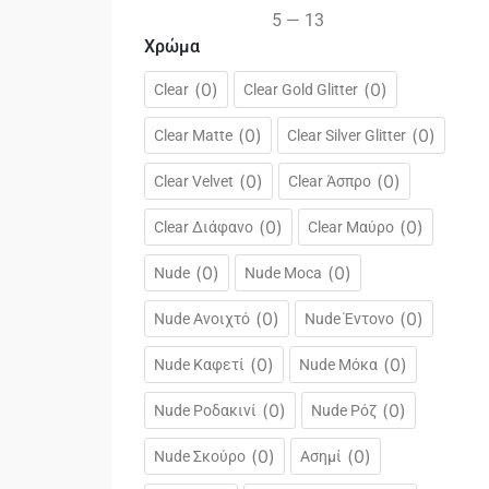
5
—
13
Χρώμα
(
0
)
(
0
)
Clear
Clear Gold Glitter
(
0
)
(
0
)
Clear Matte
Clear Silver Glitter
(
0
)
(
0
)
Clear Velvet
Clear Άσπρο
(
0
)
(
0
)
Clear Διάφανο
Clear Μαύρο
(
0
)
(
0
)
Nude
Nude Moca
(
0
)
(
0
)
Nude Ανοιχτό
Nude Έντονο
(
0
)
(
0
)
Nude Καφετί
Nude Μόκα
(
0
)
(
0
)
Nude Ροδακινί
Nude Ρόζ
(
0
)
(
0
)
Nude Σκούρο
Ασημί