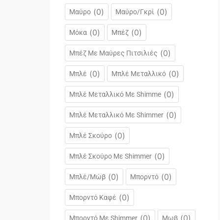
(
0
)
(
0
)
Μαύρο
Μαύρο/γκρί
(
0
)
(
0
)
Μόκα
Μπέζ
(
0
)
Μπέζ Με Μαύρες Πιτσιλιές
(
0
)
(
0
)
Μπλέ
Μπλέ Μεταλλικό
(
0
)
Μπλέ Μεταλλικό Με Shimme
(
0
)
Μπλέ Μεταλλικό Με Shimmer
(
0
)
Μπλέ Σκούρο
(
0
)
Μπλέ Σκούρο Με Shimmer
(
0
)
(
0
)
Μπλέ/μώβ
Μπορντό
(
0
)
Μπορντό Καφέ
(
0
)
(
0
)
Μπορντό Με Shimmer
Μωβ