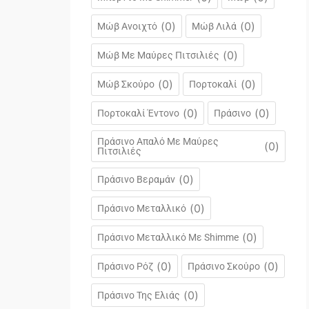
(
0
)
(
0
)
Μώβ Ανοιχτό
Μώβ Λιλά
(
0
)
Μώβ Με Μαύρες Πιτσιλιές
(
0
)
(
0
)
Μώβ Σκούρο
Πορτοκαλί
(
0
)
(
0
)
Πορτοκαλί Έντονο
Πράσινο
Πράσινο Απαλό Με Μαύρες
(
0
)
Πιτσιλιές
(
0
)
Πράσινο Βεραμάν
(
0
)
Πράσινο Μεταλλικό
(
0
)
Πράσινο Μεταλλικό Με Shimme
(
0
)
(
0
)
Πράσινο Ρόζ
Πράσινο Σκούρο
(
0
)
Πράσινο Της Ελιάς