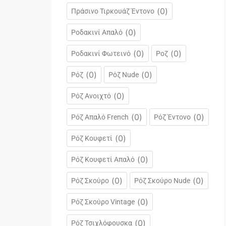
(
0
)
Πράσινο Τιρκουάζ Έντονο
(
0
)
Ροδακινί Απαλό
(
0
)
(
0
)
Ροδακινί Φωτεινό
Ροζ
(
0
)
(
0
)
Ρόζ
Ρόζ Nude
(
0
)
Ρόζ Ανοιχτό
(
0
)
(
0
)
Ρόζ Απαλό French
Ρόζ Έντονο
(
0
)
Ρόζ Κουφετί
(
0
)
Ρόζ Κουφετί Απαλό
(
0
)
(
0
)
Ρόζ Σκούρο
Ρόζ Σκούρο Nude
(
0
)
Ρόζ Σκούρο Vintage
(
0
)
Ρόζ Τσιχλόφουσκα