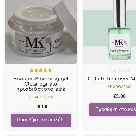
Βαθμολογήθηκε
Βαθμολογήθηκε
Booster-Blooming gel
Cuticle Remover M
με
5.00
από
με
Clear 5gr για
5
0
ΣΕ ΑΠΟΘΕΜΑ
τρισδιάστατα εφέ
από
5
€
5.00
ΣΕ ΑΠΟΘΕΜΑ
€
8.00
Προσθήκη στο καλ
Προσθήκη στο καλάθι