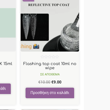
Βαθμολογήθηκε
K 15ml
Flashing top coat 10ml no
με
wipe
0
από
ΣΕ ΑΠΟΘΕΜΑ
5
€
10.00
€
9.00
άθι
Προσθήκη στο καλάθι