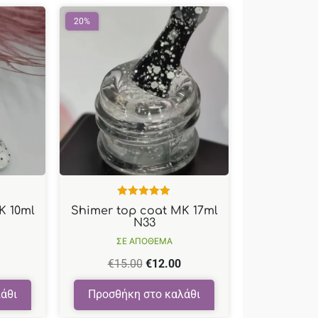
20%
Βαθμολογήθηκε
K 10ml
Shimer top coat MK 17ml
με
5.00
από
N33
5
ΣΕ ΑΠΟΘΕΜΑ
€
15.00
€
12.00
άθι
Προσθήκη στο καλάθι