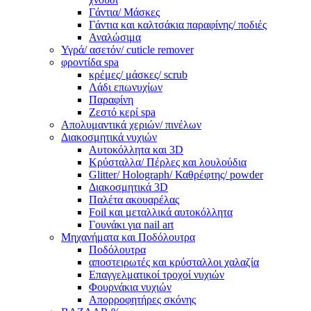
Γάντια/ Μάσκες
Γάντια και καλτσάκια παραφίνης/ ποδιές
Αναλώσιμα
Υγρά/ ασετόν/ cuticle remover
φροντίδα spa
κρέμες/ μάσκες/ scrub
Λάδι επωνυχίων
Παραφίνη
Ζεστό κερί spa
Απολυμαντικά χεριών/ πινέλων
Διακοσμητικά νυχιών
Αυτοκόλλητα και 3D
Κρύσταλλα/ Πέρλες και λουλούδια
Glitter/ Holograph/ Καθρέφτης/ powder
Διακοσμητικά 3D
Παλέτα ακουαρέλας
Foil και μεταλλικά αυτοκόλλητα
Γουνάκι για nail art
Μηχανήματα και Ποδόλουτρα
Ποδόλουτρα
αποστειρωτές και κρύσταλλοι χαλαζία
Επαγγελματικοί τροχοί νυχιών
Φουρνάκια νυχιών
Απορροφητήρες σκόνης