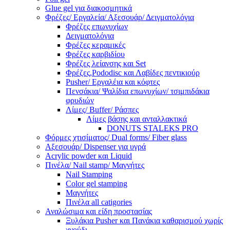
Glue gel για διακοσμητικά
Φρέζες/ Εργαλεία/ Αξεσουάρ/ Δειγματολόγια
Φρέζες επωνυχίων
Δειγματολόγια
Φρέζες κεραμικές
Φρέζες καρβιδίου
Φρέζες λείανσης και Set
Φρέζες,Pododisc και Λαβίδες πεντικιούρ
Pusher/ Εργαλέια και κόφτες
Πενσάκια/ Ψαλίδια επωνυχίων/ τσιμπιδάκια
φρυδιών
Λίμες/ Buffer/ Ράσπες
Λίμες βάσης και ανταλλακτικά
DONUTS STALEKS PRO
Φόρμες χτισίματος/ Dual forms/ Fiber glass
Αξεσουάρ/ Dispenser για υγρά
Acrylic powder και Liquid
Πινέλα/ Nail stamp/ Μαγνήτες
Nail Stamping
Color gel stamping
Μαγνήτες
Πινέλα all catigories
Αναλώσιμα και είδη προστασίας
Ξυλάκια Pusher και Πανάκια καθαρισμού χωρίς
χνούδι