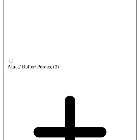
Λίμες/ Buffer/ Ράσπες
(
0
)