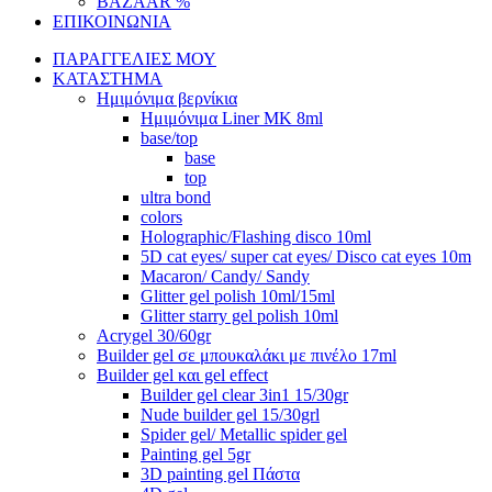
BAZAAR %
ΕΠΙΚΟΙΝΩΝΙΑ
ΠΑΡΑΓΓΕΛΙΕΣ ΜΟΥ
ΚΑΤΑΣΤΗΜΑ
Ημιμόνιμα βερνίκια
Ημιμόνιμα Liner ΜΚ 8ml
base/top
base
top
ultra bond
colors
Holographic/Flashing disco 10ml
5D cat eyes/ super cat eyes/ Disco cat eyes 10m
Macaron/ Candy/ Sandy
Glitter gel polish 10ml/15ml
Glitter starry gel polish 10ml
Acrygel 30/60gr
Builder gel σε μπουκαλάκι με πινέλο 17ml
Builder gel και gel effect
Builder gel clear 3in1 15/30gr
Nude builder gel 15/30grl
Spider gel/ Metallic spider gel
Painting gel 5gr
3D painting gel Πάστα