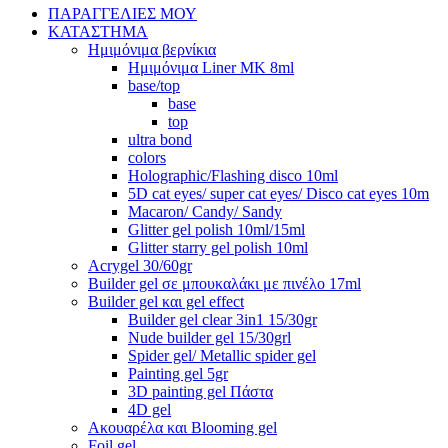
ΠΑΡΑΓΓΕΛΙΕΣ ΜΟΥ
ΚΑΤΑΣΤΗΜΑ
Ημιμόνιμα βερνίκια
Ημιμόνιμα Liner ΜΚ 8ml
base/top
base
top
ultra bond
colors
Holographic/Flashing disco 10ml
5D cat eyes/ super cat eyes/ Disco cat eyes 10m
Macaron/ Candy/ Sandy
Glitter gel polish 10ml/15ml
Glitter starry gel polish 10ml
Acrygel 30/60gr
Builder gel σε μπουκαλάκι με πινέλο 17ml
Builder gel και gel effect
Builder gel clear 3in1 15/30gr
Nude builder gel 15/30grl
Spider gel/ Metallic spider gel
Painting gel 5gr
3D painting gel Πάστα
4D gel
Ακουαρέλα και Blooming gel
Foil gel