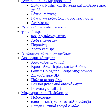
Αναλώσιμα και είδη προστασίας
Ξυλάκια Pusher και Πανάκια καθαρισμού χωρίς
χνούδι
Γάντια/ Μάσκες
Γάντια και καλτσάκια παραφίνης/ ποδιές
Αναλώσιμα
Υγρά/ ασετόν/ cuticle remover
φροντίδα spa
κρέμες/ μάσκες/ scrub
Λάδι επωνυχίων
Παραφίνη
Ζεστό κερί spa
Απολυμαντικά χεριών/ πινέλων
Διακοσμητικά νυχιών
Αυτοκόλλητα και 3D
Κρύσταλλα/ Πέρλες και λουλούδια
Glitter/ Holograph/ Καθρέφτης/ powder
Διακοσμητικά 3D
Παλέτα ακουαρέλας
Foil και μεταλλικά αυτοκόλλητα
Γουνάκι για nail art
Μηχανήματα και Ποδόλουτρα
Ποδόλουτρα
αποστειρωτές και κρύσταλλοι χαλαζία
Επαγγελματικοί τροχοί νυχιών