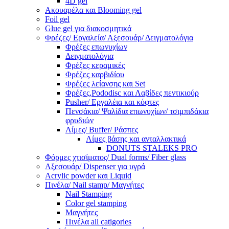
4D gel
Ακουαρέλα και Blooming gel
Foil gel
Glue gel για διακοσμητικά
Φρέζες/ Εργαλεία/ Αξεσουάρ/ Δειγματολόγια
Φρέζες επωνυχίων
Δειγματολόγια
Φρέζες κεραμικές
Φρέζες καρβιδίου
Φρέζες λείανσης και Set
Φρέζες,Pododisc και Λαβίδες πεντικιούρ
Pusher/ Εργαλέια και κόφτες
Πενσάκια/ Ψαλίδια επωνυχίων/ τσιμπιδάκια
φρυδιών
Λίμες/ Buffer/ Ράσπες
Λίμες βάσης και ανταλλακτικά
DONUTS STALEKS PRO
Φόρμες χτισίματος/ Dual forms/ Fiber glass
Αξεσουάρ/ Dispenser για υγρά
Acrylic powder και Liquid
Πινέλα/ Nail stamp/ Μαγνήτες
Nail Stamping
Color gel stamping
Μαγνήτες
Πινέλα all catigories