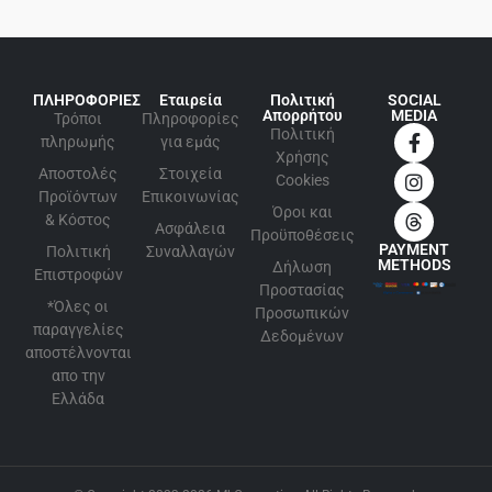
ΠΛΗΡΟΦΟΡΙΕΣ
Εταιρεία
Πολιτική
SOCIAL
Απορρήτου
MEDIA
Τρόποι
Πληροφορίες
Πολιτική
πληρωμής
για εμάς
Xρήσης
Αποστολές
Στοιχεία
Cookies
Προϊόντων
Επικοινωνίας
Όροι και
& Κόστος
Ασφάλεια
Προϋποθέσεις
PAYMENT
Πολιτική
Συναλλαγών
METHODS
Δήλωση
Επιστροφών
Προστασίας
*Όλες οι
Προσωπικών
παραγγελίες
Δεδομένων
αποστέλνονται
απο την
Ελλάδα