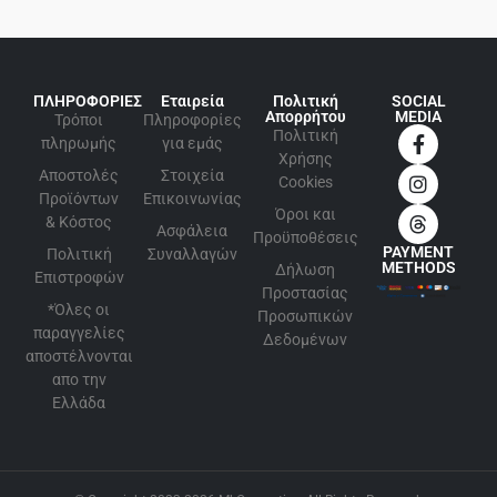
ΠΛΗΡΟΦΟΡΙΕΣ
Εταιρεία
Πολιτική
SOCIAL
Απορρήτου
MEDIA
Τρόποι
Πληροφορίες
Πολιτική
πληρωμής
για εμάς
Xρήσης
Αποστολές
Στοιχεία
Cookies
Προϊόντων
Επικοινωνίας
Όροι και
& Κόστος
Ασφάλεια
Προϋποθέσεις
PAYMENT
Πολιτική
Συναλλαγών
METHODS
Δήλωση
Επιστροφών
Προστασίας
*Όλες οι
Προσωπικών
παραγγελίες
Δεδομένων
αποστέλνονται
απο την
Ελλάδα