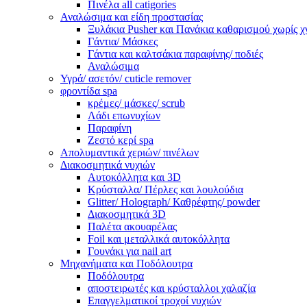
Πινέλα all catigories
Αναλώσιμα και είδη προστασίας
Ξυλάκια Pusher και Πανάκια καθαρισμού χωρίς χ
Γάντια/ Μάσκες
Γάντια και καλτσάκια παραφίνης/ ποδιές
Αναλώσιμα
Υγρά/ ασετόν/ cuticle remover
φροντίδα spa
κρέμες/ μάσκες/ scrub
Λάδι επωνυχίων
Παραφίνη
Ζεστό κερί spa
Απολυμαντικά χεριών/ πινέλων
Διακοσμητικά νυχιών
Αυτοκόλλητα και 3D
Κρύσταλλα/ Πέρλες και λουλούδια
Glitter/ Holograph/ Καθρέφτης/ powder
Διακοσμητικά 3D
Παλέτα ακουαρέλας
Foil και μεταλλικά αυτοκόλλητα
Γουνάκι για nail art
Μηχανήματα και Ποδόλουτρα
Ποδόλουτρα
αποστειρωτές και κρύσταλλοι χαλαζία
Επαγγελματικοί τροχοί νυχιών