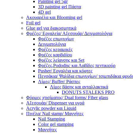
Painting gel 5gr
3D painting gel Πάστα
4D gel
Ακουαρέλα και Blooming gel
Foil gel
Glue gel για διακοσμητικά
Φρέζες/ Εργαλεία/ Αξεσουάρ/ Δειγματολόγια
Φρέζες επωνυχίων
Δειγματολόγια
Φρέζες κεραμικές
Φρέζες καρβιδίου
Φρέζες λείανσης και Set
Φρέζες,Pododisc και Λαβίδες πεντικιούρ
Pusher/ Εργαλέια και κόφτες
Πενσάκια/ Ψαλίδια επωνυχίων/ τσιμπιδάκια φρυδ
Λίμες/ Buffer/ Ράσπες
Λίμες βάσης και ανταλλακτικά
DONUTS STALEKS PRO
Φόρμες χτισίματος/ Dual forms/ Fiber glass
Αξεσουάρ/ Dispenser για υγρά
Acrylic powder και Liquid
Πινέλα/ Nail stamp/ Μαγνήτες
Nail Stamping
Color gel stamping
Μαγνήτες