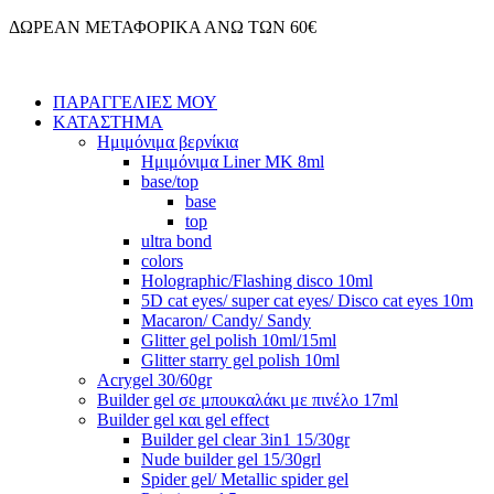
Μετάβαση
ΔΩΡΕΑΝ ΜΕΤΑΦΟΡΙΚΑ ΑΝΩ ΤΩΝ 60€
στο
περιεχόμενο
ΠΑΡΑΓΓΕΛΙΕΣ ΜΟΥ
ΚΑΤΑΣΤΗΜΑ
Ημιμόνιμα βερνίκια
Ημιμόνιμα Liner ΜΚ 8ml
base/top
base
top
ultra bond
colors
Holographic/Flashing disco 10ml
5D cat eyes/ super cat eyes/ Disco cat eyes 10m
Macaron/ Candy/ Sandy
Glitter gel polish 10ml/15ml
Glitter starry gel polish 10ml
Acrygel 30/60gr
Builder gel σε μπουκαλάκι με πινέλο 17ml
Builder gel και gel effect
Builder gel clear 3in1 15/30gr
Nude builder gel 15/30grl
Spider gel/ Metallic spider gel