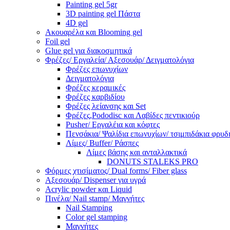
Painting gel 5gr
3D painting gel Πάστα
4D gel
Ακουαρέλα και Blooming gel
Foil gel
Glue gel για διακοσμητικά
Φρέζες/ Εργαλεία/ Αξεσουάρ/ Δειγματολόγια
Φρέζες επωνυχίων
Δειγματολόγια
Φρέζες κεραμικές
Φρέζες καρβιδίου
Φρέζες λείανσης και Set
Φρέζες,Pododisc και Λαβίδες πεντικιούρ
Pusher/ Εργαλέια και κόφτες
Πενσάκια/ Ψαλίδια επωνυχίων/ τσιμπιδάκια φρυδ
Λίμες/ Buffer/ Ράσπες
Λίμες βάσης και ανταλλακτικά
DONUTS STALEKS PRO
Φόρμες χτισίματος/ Dual forms/ Fiber glass
Αξεσουάρ/ Dispenser για υγρά
Acrylic powder και Liquid
Πινέλα/ Nail stamp/ Μαγνήτες
Nail Stamping
Color gel stamping
Μαγνήτες