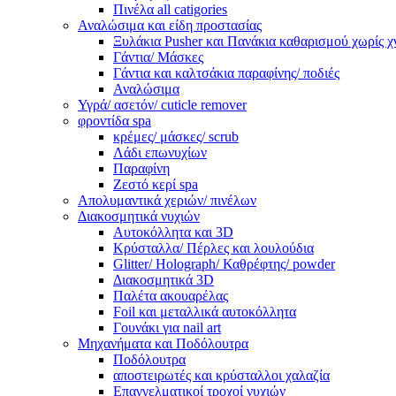
Πινέλα all catigories
Αναλώσιμα και είδη προστασίας
Ξυλάκια Pusher και Πανάκια καθαρισμού χωρίς χ
Γάντια/ Μάσκες
Γάντια και καλτσάκια παραφίνης/ ποδιές
Αναλώσιμα
Υγρά/ ασετόν/ cuticle remover
φροντίδα spa
κρέμες/ μάσκες/ scrub
Λάδι επωνυχίων
Παραφίνη
Ζεστό κερί spa
Απολυμαντικά χεριών/ πινέλων
Διακοσμητικά νυχιών
Αυτοκόλλητα και 3D
Κρύσταλλα/ Πέρλες και λουλούδια
Glitter/ Holograph/ Καθρέφτης/ powder
Διακοσμητικά 3D
Παλέτα ακουαρέλας
Foil και μεταλλικά αυτοκόλλητα
Γουνάκι για nail art
Μηχανήματα και Ποδόλουτρα
Ποδόλουτρα
αποστειρωτές και κρύσταλλοι χαλαζία
Επαγγελματικοί τροχοί νυχιών