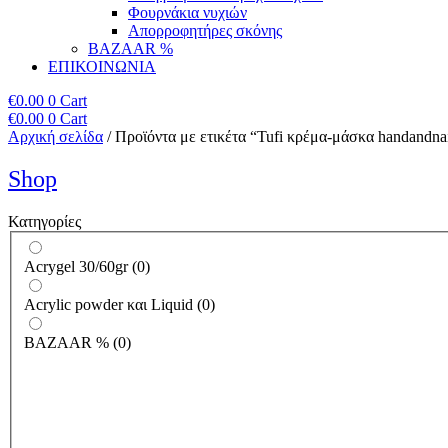
Φουρνάκια νυχιών
Απορροφητήρες σκόνης
BAZAAR %
ΕΠΙΚΟΙΝΩΝΙΑ
€
0.00
0
Cart
€
0.00
0
Cart
Αρχική σελίδα
/ Προϊόντα με ετικέτα “Tufi κρέμα-μάσκα handandna
Shop
Κατηγορίες
Acrygel 30/60gr
(
0
)
Acrylic powder και Liquid
(
0
)
BAZAAR %
(
0
)