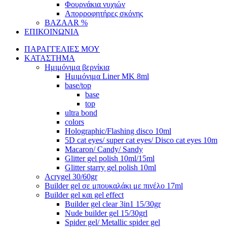
Φουρνάκια νυχιών
Απορροφητήρες σκόνης
BAZAAR %
ΕΠΙΚΟΙΝΩΝΙΑ
ΠΑΡΑΓΓΕΛΙΕΣ ΜΟΥ
ΚΑΤΑΣΤΗΜΑ
Ημιμόνιμα βερνίκια
Ημιμόνιμα Liner ΜΚ 8ml
base/top
base
top
ultra bond
colors
Holographic/Flashing disco 10ml
5D cat eyes/ super cat eyes/ Disco cat eyes 10m
Macaron/ Candy/ Sandy
Glitter gel polish 10ml/15ml
Glitter starry gel polish 10ml
Acrygel 30/60gr
Builder gel σε μπουκαλάκι με πινέλο 17ml
Builder gel και gel effect
Builder gel clear 3in1 15/30gr
Nude builder gel 15/30grl
Spider gel/ Metallic spider gel