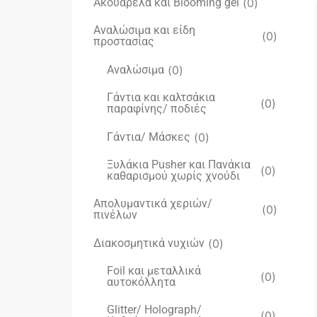
Ακουαρέλα και Blooming gel
(
0
)
Αναλώσιμα και είδη
(
0
)
προστασίας
Αναλώσιμα
(
0
)
Γάντια και καλτσάκια
(
0
)
παραφίνης/ ποδιές
Γάντια/ Μάσκες
(
0
)
Ξυλάκια Pusher και Πανάκια
(
0
)
καθαρισμού χωρίς χνούδι
Απολυμαντικά χεριών/
(
0
)
πινέλων
Διακοσμητικά νυχιών
(
0
)
Foil και μεταλλικά
(
0
)
αυτοκόλλητα
Glitter/ Holograph/
(
0
)