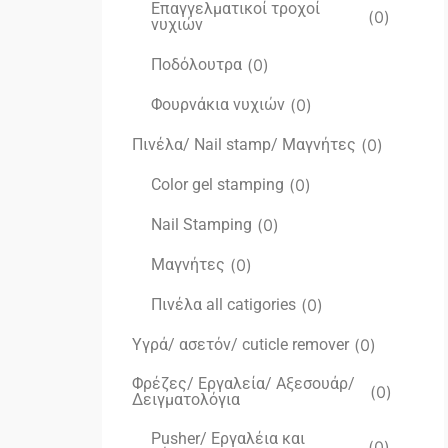
Επαγγελματικοί τροχοί
(
0
)
νυχιών
Ποδόλουτρα
(
0
)
Φουρνάκια νυχιών
(
0
)
Πινέλα/ Nail stamp/ Μαγνήτες
(
0
)
Color gel stamping
(
0
)
Nail Stamping
(
0
)
Μαγνήτες
(
0
)
Πινέλα all catigories
(
0
)
Υγρά/ ασετόν/ cuticle remover
(
0
)
Φρέζες/ Εργαλεία/ Αξεσουάρ/
(
0
)
Δειγματολόγια
Pusher/ Εργαλέια και
(
0
)