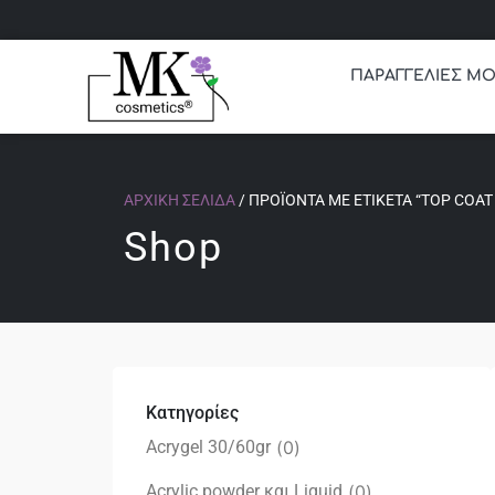
ΠΑΡΑΓΓΕΛΙΕΣ ΜΟ
ΑΡΧΙΚΉ ΣΕΛΊΔΑ
/ ΠΡΟΪΌΝΤΑ ΜΕ ΕΤΙΚΈΤΑ “TOP COAT
Shop
Κατηγορίες
Acrygel 30/60gr
(
0
)
Acrylic powder και Liquid
(
0
)