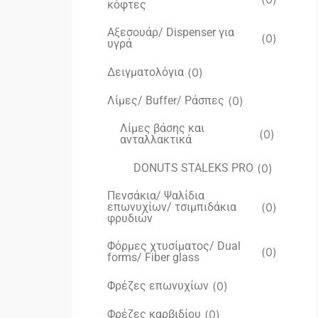
κόφτες
Αξεσουάρ/ Dispenser για
(
0
)
υγρά
Δειγματολόγια
(
0
)
Λίμες/ Buffer/ Ράσπες
(
0
)
Λίμες βάσης και
(
0
)
ανταλλακτικά
DONUTS STALEKS PRO
(
0
)
Πενσάκια/ Ψαλίδια
επωνυχίων/ τσιμπιδάκια
(
0
)
φρυδιών
Φόρμες χτυσίματος/ Dual
(
0
)
forms/ Fiber glass
Φρέζες επωνυχίων
(
0
)
Φρέζες καρβιδίου
(
0
)