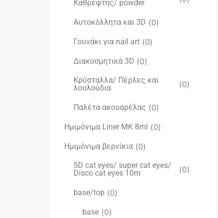
Καθρέφτης/ powder
Αυτοκόλλητα και 3D
(
0
)
Γουνάκι για nail art
(
0
)
Διακοσμητικά 3D
(
0
)
Κρύσταλλα/ Πέρλες και
(
0
)
λουλούδια
Παλέτα ακουαρέλας
(
0
)
Ημιμόνιμα Liner ΜΚ 8ml
(
0
)
Ημιμόνιμα βερνίκια
(
0
)
5D cat eyes/ super cat eyes/
(
0
)
Disco cat eyes 10m
base/top
(
0
)
base
(
0
)