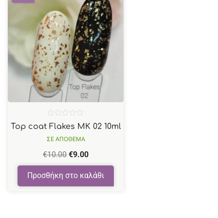
Βαθμολογήθηκε
Top coat Flakes MK 02 10ml
με
0
ΣΕ ΑΠΟΘΕΜΑ
από
5
€
10.00
€
9.00
Προσθήκη στο καλάθι