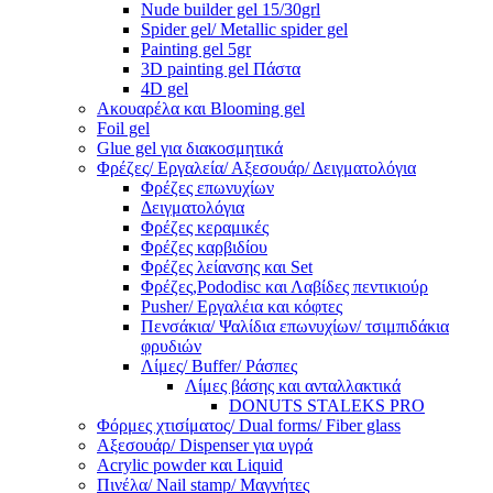
Nude builder gel 15/30grl
Spider gel/ Metallic spider gel
Painting gel 5gr
3D painting gel Πάστα
4D gel
Ακουαρέλα και Blooming gel
Foil gel
Glue gel για διακοσμητικά
Φρέζες/ Εργαλεία/ Αξεσουάρ/ Δειγματολόγια
Φρέζες επωνυχίων
Δειγματολόγια
Φρέζες κεραμικές
Φρέζες καρβιδίου
Φρέζες λείανσης και Set
Φρέζες,Pododisc και Λαβίδες πεντικιούρ
Pusher/ Εργαλέια και κόφτες
Πενσάκια/ Ψαλίδια επωνυχίων/ τσιμπιδάκια
φρυδιών
Λίμες/ Buffer/ Ράσπες
Λίμες βάσης και ανταλλακτικά
DONUTS STALEKS PRO
Φόρμες χτισίματος/ Dual forms/ Fiber glass
Αξεσουάρ/ Dispenser για υγρά
Acrylic powder και Liquid
Πινέλα/ Nail stamp/ Μαγνήτες