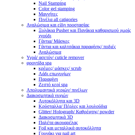
Nail Stamping
Color gel stamping
Μαγνήτες
Πινέλα all catigories
Αναλώσιμα και είδη προστασίας
Ξυλάκια Pusher και Πανάκια καθαρισμού χωρίς
χνούδι
Γάντια/ Μάσκες
Γάντια και καλτσάκια παραφίνης/ ποδιές
Αναλώσιμα
Υγρά/ ασετόν/ cuticle remover
φροντίδα spa
κρέμες/ μάσκες/ scrub
Λάδι επωνυχίων
Παραφίνη
Ζεστό κερί spa
Απολυμαντικά χεριών/ πινέλων
Διακοσμητικά νυχιών
Αυτοκόλλητα και 3D
Κρύσταλλα/ Πέρλες και λουλούδια
Glitter/ Holograph/ Καθρέφτης/ powder
Διακοσμητικά 3D
Παλέτα ακουαρέλας
Foil και μεταλλικά αυτοκόλλητα
Γουνάκι για nail art