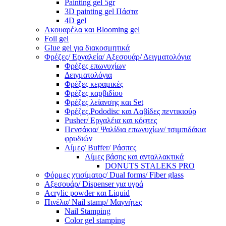
Painting gel 5gr
3D painting gel Πάστα
4D gel
Ακουαρέλα και Blooming gel
Foil gel
Glue gel για διακοσμητικά
Φρέζες/ Εργαλεία/ Αξεσουάρ/ Δειγματολόγια
Φρέζες επωνυχίων
Δειγματολόγια
Φρέζες κεραμικές
Φρέζες καρβιδίου
Φρέζες λείανσης και Set
Φρέζες,Pododisc και Λαβίδες πεντικιούρ
Pusher/ Εργαλέια και κόφτες
Πενσάκια/ Ψαλίδια επωνυχίων/ τσιμπιδάκια
φρυδιών
Λίμες/ Buffer/ Ράσπες
Λίμες βάσης και ανταλλακτικά
DONUTS STALEKS PRO
Φόρμες χτισίματος/ Dual forms/ Fiber glass
Αξεσουάρ/ Dispenser για υγρά
Acrylic powder και Liquid
Πινέλα/ Nail stamp/ Μαγνήτες
Nail Stamping
Color gel stamping