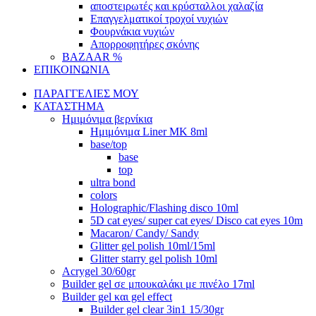
αποστειρωτές και κρύσταλλοι χαλαζία
Επαγγελματικοί τροχοί νυχιών
Φουρνάκια νυχιών
Απορροφητήρες σκόνης
BAZAAR %
ΕΠΙΚΟΙΝΩΝΙΑ
ΠΑΡΑΓΓΕΛΙΕΣ ΜΟΥ
ΚΑΤΑΣΤΗΜΑ
Ημιμόνιμα βερνίκια
Ημιμόνιμα Liner ΜΚ 8ml
base/top
base
top
ultra bond
colors
Holographic/Flashing disco 10ml
5D cat eyes/ super cat eyes/ Disco cat eyes 10m
Macaron/ Candy/ Sandy
Glitter gel polish 10ml/15ml
Glitter starry gel polish 10ml
Acrygel 30/60gr
Builder gel σε μπουκαλάκι με πινέλο 17ml
Builder gel και gel effect
Builder gel clear 3in1 15/30gr