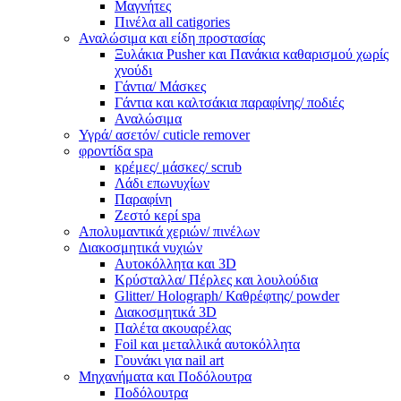
Μαγνήτες
Πινέλα all catigories
Αναλώσιμα και είδη προστασίας
Ξυλάκια Pusher και Πανάκια καθαρισμού χωρίς
χνούδι
Γάντια/ Μάσκες
Γάντια και καλτσάκια παραφίνης/ ποδιές
Αναλώσιμα
Υγρά/ ασετόν/ cuticle remover
φροντίδα spa
κρέμες/ μάσκες/ scrub
Λάδι επωνυχίων
Παραφίνη
Ζεστό κερί spa
Απολυμαντικά χεριών/ πινέλων
Διακοσμητικά νυχιών
Αυτοκόλλητα και 3D
Κρύσταλλα/ Πέρλες και λουλούδια
Glitter/ Holograph/ Καθρέφτης/ powder
Διακοσμητικά 3D
Παλέτα ακουαρέλας
Foil και μεταλλικά αυτοκόλλητα
Γουνάκι για nail art
Μηχανήματα και Ποδόλουτρα
Ποδόλουτρα