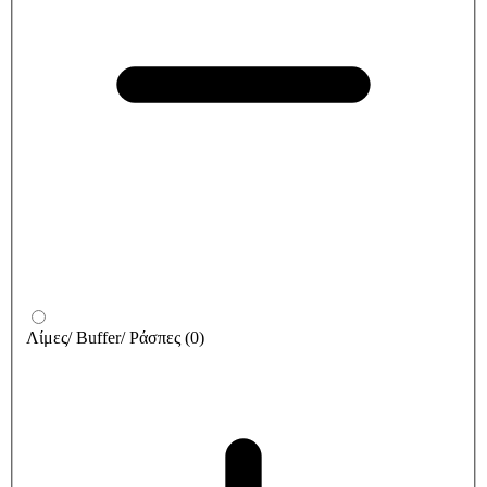
Λίμες/ Buffer/ Ράσπες
(
0
)