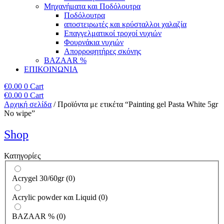
Μηχανήματα και Ποδόλουτρα
Ποδόλουτρα
αποστειρωτές και κρύσταλλοι χαλαζία
Επαγγελματικοί τροχοί νυχιών
Φουρνάκια νυχιών
Απορροφητήρες σκόνης
BAZAAR %
ΕΠΙΚΟΙΝΩΝΙΑ
€
0.00
0
Cart
€
0.00
0
Cart
Αρχική σελίδα
/ Προϊόντα με ετικέτα “Painting gel Pasta White 5gr
No wipe”
Shop
Κατηγορίες
Acrygel 30/60gr
(
0
)
Acrylic powder και Liquid
(
0
)
BAZAAR %
(
0
)