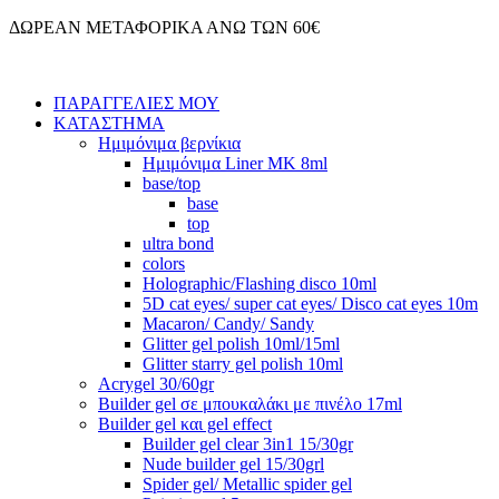
Μετάβαση
ΔΩΡΕΑΝ ΜΕΤΑΦΟΡΙΚΑ ΑΝΩ ΤΩΝ 60€
στο
περιεχόμενο
ΠΑΡΑΓΓΕΛΙΕΣ ΜΟΥ
ΚΑΤΑΣΤΗΜΑ
Ημιμόνιμα βερνίκια
Ημιμόνιμα Liner ΜΚ 8ml
base/top
base
top
ultra bond
colors
Holographic/Flashing disco 10ml
5D cat eyes/ super cat eyes/ Disco cat eyes 10m
Macaron/ Candy/ Sandy
Glitter gel polish 10ml/15ml
Glitter starry gel polish 10ml
Acrygel 30/60gr
Builder gel σε μπουκαλάκι με πινέλο 17ml
Builder gel και gel effect
Builder gel clear 3in1 15/30gr
Nude builder gel 15/30grl
Spider gel/ Metallic spider gel