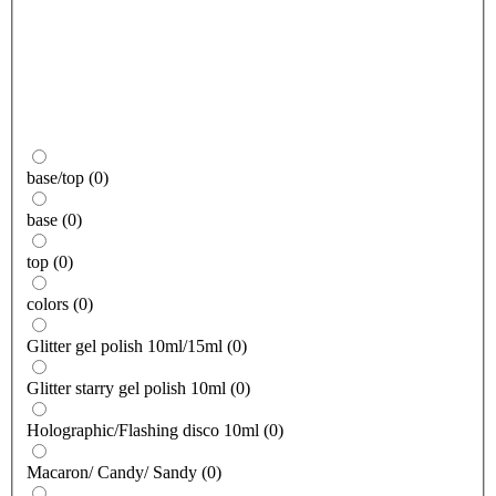
base/top
(
0
)
base
(
0
)
top
(
0
)
colors
(
0
)
Glitter gel polish 10ml/15ml
(
0
)
Glitter starry gel polish 10ml
(
0
)
Holographic/Flashing disco 10ml
(
0
)
Macaron/ Candy/ Sandy
(
0
)