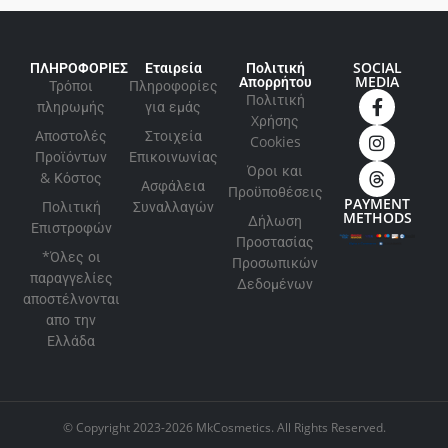
ΠΛΗΡΟΦΟΡΙΕΣ
Εταιρεία
Πολιτική
SOCIAL
Απορρήτου
MEDIA
Τρόποι
Πληροφορίες
Πολιτική
πληρωμής
για εμάς
Xρήσης
Αποστολές
Στοιχεία
Cookies
Προϊόντων
Επικοινωνίας
Όροι και
& Κόστος
Ασφάλεια
Προϋποθέσεις
PAYMENT
Πολιτική
Συναλλαγών
METHODS
Δήλωση
Επιστροφών
Προστασίας
*Όλες οι
Προσωπικών
παραγγελίες
Δεδομένων
αποστέλνονται
απο την
Ελλάδα
© Copyright 2023-2026 MkCosmetics. All Rights Reserved.