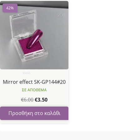
42%
Βαθμολογήθηκε
Mirror effect SK-GP144#20
με
0
ΣΕ ΑΠΟΘΕΜΑ
από
5
€
6.00
€
3.50
Προσθήκη στο καλάθι