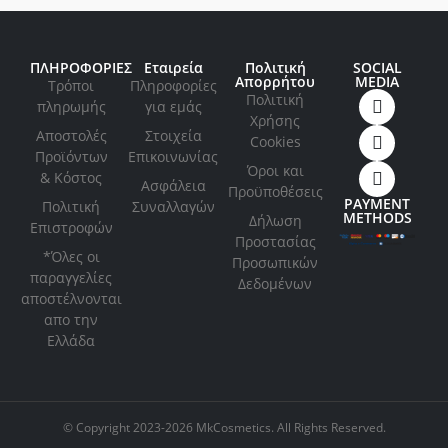
ΠΛΗΡΟΦΟΡΙΕΣ
Εταιρεία
Πολιτική
SOCIAL
Απορρήτου
MEDIA
Τρόποι
Πληροφορίες
Πολιτική
πληρωμής
για εμάς
Xρήσης
Αποστολές
Στοιχεία
Cookies
Προϊόντων
Επικοινωνίας
Όροι και
& Κόστος
Ασφάλεια
Προϋποθέσεις
PAYMENT
Πολιτική
Συναλλαγών
METHODS
Δήλωση
Επιστροφών
Προστασίας
*Όλες οι
Προσωπικών
παραγγελίες
Δεδομένων
αποστέλνονται
απο την
Ελλάδα
© Copyright 2023-2026 MkCosmetics. All Rights Reserved.