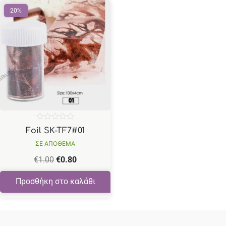
20%
Βαθμολογήθηκε
Foil SK-TF7#01
με
0
ΣΕ ΑΠΟΘΕΜΑ
από
5
€
1.00
€
0.80
Προσθήκη στο καλάθι