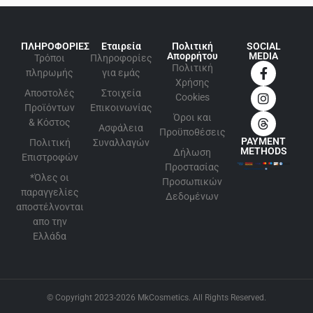
ΠΛΗΡΟΦΟΡΙΕΣ
Εταιρεία
Πολιτική
SOCIAL
Απορρήτου
MEDIA
Τρόποι
Πληροφορίες
Πολιτική
πληρωμής
για εμάς
Xρήσης
Αποστολές
Στοιχεία
Cookies
Προϊόντων
Επικοινωνίας
Όροι και
& Κόστος
Ασφάλεια
Προϋποθέσεις
PAYMENT
Πολιτική
Συναλλαγών
METHODS
Δήλωση
Επιστροφών
Προστασίας
*Όλες οι
Προσωπικών
παραγγελίες
Δεδομένων
αποστέλνονται
απο την
Ελλάδα
© Copyright 2023-2026 MkCosmetics. All Rights Reserved.