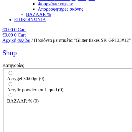
Φουρνάκια νυχιών
Απορροφητήρες σκόνης
BAZAAR %
ΕΠΙΚΟΙΝΩΝΙΑ
€
0.00
0
Cart
€
0.00
0
Cart
Αρχική σελίδα
/ Προϊόντα με ετικέτα “Glitter flakes SK-GP133#12”
Shop
Κατηγορίες
Acrygel 30/60gr
(
0
)
Acrylic powder και Liquid
(
0
)
BAZAAR %
(
0
)