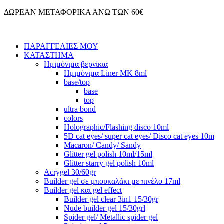
Μετάβαση
ΔΩΡΕΑΝ ΜΕΤΑΦΟΡΙΚΑ ΑΝΩ ΤΩΝ 60€
στο
περιεχόμενο
ΠΑΡΑΓΓΕΛΙΕΣ ΜΟΥ
ΚΑΤΑΣΤΗΜΑ
Ημιμόνιμα βερνίκια
Ημιμόνιμα Liner ΜΚ 8ml
base/top
base
top
ultra bond
colors
Holographic/Flashing disco 10ml
5D cat eyes/ super cat eyes/ Disco cat eyes 10m
Macaron/ Candy/ Sandy
Glitter gel polish 10ml/15ml
Glitter starry gel polish 10ml
Acrygel 30/60gr
Builder gel σε μπουκαλάκι με πινέλο 17ml
Builder gel και gel effect
Builder gel clear 3in1 15/30gr
Nude builder gel 15/30grl
Spider gel/ Metallic spider gel