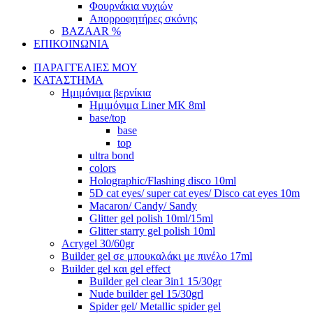
Φουρνάκια νυχιών
Απορροφητήρες σκόνης
BAZAAR %
ΕΠΙΚΟΙΝΩΝΙΑ
ΠΑΡΑΓΓΕΛΙΕΣ ΜΟΥ
ΚΑΤΑΣΤΗΜΑ
Ημιμόνιμα βερνίκια
Ημιμόνιμα Liner ΜΚ 8ml
base/top
base
top
ultra bond
colors
Holographic/Flashing disco 10ml
5D cat eyes/ super cat eyes/ Disco cat eyes 10m
Macaron/ Candy/ Sandy
Glitter gel polish 10ml/15ml
Glitter starry gel polish 10ml
Acrygel 30/60gr
Builder gel σε μπουκαλάκι με πινέλο 17ml
Builder gel και gel effect
Builder gel clear 3in1 15/30gr
Nude builder gel 15/30grl
Spider gel/ Metallic spider gel