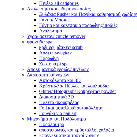
Πινέλα all catigories
Αναλώσιμα και είδη προστασίας
Ξυλάκια Pusher και Πανάκια καθαρισμού χωρίς χ
Γάντια/ Μάσκες
Γάντια και καλτσάκια παραφίνης/ ποδιές
Αναλώσιμα
Υγρά/ ασετόν/ cuticle remover
φροντίδα spa
κρέμες/ μάσκες/ scrub
Λάδι επωνυχίων
Παραφίνη
Ζεστό κερί spa
Απολυμαντικά χεριών/ πινέλων
Διακοσμητικά νυχιών
Αυτοκόλλητα και 3D
Κρύσταλλα/ Πέρλες και λουλούδια
Glitter/ Holograph/ Καθρέφτης/ powder
Διακοσμητικά 3D
Παλέτα ακουαρέλας
Foil και μεταλλικά αυτοκόλλητα
Γουνάκι για nail art
Μηχανήματα και Ποδόλουτρα
Ποδόλουτρα
αποστειρωτές και κρύσταλλοι χαλαζία
Επαγγελματικοί τροχοί νυχιών