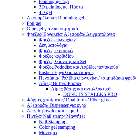
Painting gel 5gr
3D painting gel Πάστα
4D gel
Ακουαρέλα και Blooming gel
Foil gel
Glue gel για διακοσμητικά
Φρέζες/ Εργαλεία/ Αξεσουάρ/ Δειγματολόγια
Φρέζες επωνυχίων
Δειγματολόγια
Φρέζες κεραμικές
Φρέζες καρβιδίου
Φρέζες λείανσης και Set
Φρέζες,Pododisc και Λαβίδες πεντικιούρ
Pusher/ Εργαλέια και κόφτες
Πενσάκια/ Ψαλίδια επωνυχίων/ τσιμπιδάκια φρυδ
Λίμες/ Buffer/ Ράσπες
Λίμες βάσης και ανταλλακτικά
DONUTS STALEKS PRO
Φόρμες χτισίματος/ Dual forms/ Fiber glass
Αξεσουάρ/ Dispenser για υγρά
Acrylic powder και Liquid
Πινέλα/ Nail stamp/ Μαγνήτες
Nail Stamping
Color gel stamping
Μαγνήτες