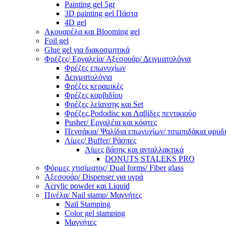
Painting gel 5gr
3D painting gel Πάστα
4D gel
Ακουαρέλα και Blooming gel
Foil gel
Glue gel για διακοσμητικά
Φρέζες/ Εργαλεία/ Αξεσουάρ/ Δειγματολόγια
Φρέζες επωνυχίων
Δειγματολόγια
Φρέζες κεραμικές
Φρέζες καρβιδίου
Φρέζες λείανσης και Set
Φρέζες,Pododisc και Λαβίδες πεντικιούρ
Pusher/ Εργαλέια και κόφτες
Πενσάκια/ Ψαλίδια επωνυχίων/ τσιμπιδάκια φρυδ
Λίμες/ Buffer/ Ράσπες
Λίμες βάσης και ανταλλακτικά
DONUTS STALEKS PRO
Φόρμες χτισίματος/ Dual forms/ Fiber glass
Αξεσουάρ/ Dispenser για υγρά
Acrylic powder και Liquid
Πινέλα/ Nail stamp/ Μαγνήτες
Nail Stamping
Color gel stamping
Μαγνήτες