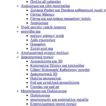
Πινέλα all catigories
Αναλώσιμα και είδη προστασίας
Ξυλάκια Pusher και Πανάκια καθαρισμού χωρίς χ
Γάντια/ Μάσκες
Γάντια και καλτσάκια παραφίνης/ ποδιές
Αναλώσιμα
Υγρά/ ασετόν/ cuticle remover
φροντίδα spa
κρέμες/ μάσκες/ scrub
Λάδι επωνυχίων
Παραφίνη
Ζεστό κερί spa
Απολυμαντικά χεριών/ πινέλων
Διακοσμητικά νυχιών
Αυτοκόλλητα και 3D
Κρύσταλλα/ Πέρλες και λουλούδια
Glitter/ Holograph/ Καθρέφτης/ powder
Διακοσμητικά 3D
Παλέτα ακουαρέλας
Foil και μεταλλικά αυτοκόλλητα
Γουνάκι για nail art
Μηχανήματα και Ποδόλουτρα
Ποδόλουτρα
αποστειρωτές και κρύσταλλοι χαλαζία
Επαγγελματικοί τροχοί νυχιών