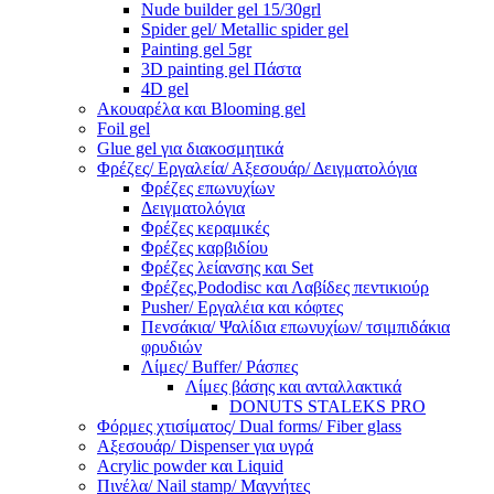
Nude builder gel 15/30grl
Spider gel/ Metallic spider gel
Painting gel 5gr
3D painting gel Πάστα
4D gel
Ακουαρέλα και Blooming gel
Foil gel
Glue gel για διακοσμητικά
Φρέζες/ Εργαλεία/ Αξεσουάρ/ Δειγματολόγια
Φρέζες επωνυχίων
Δειγματολόγια
Φρέζες κεραμικές
Φρέζες καρβιδίου
Φρέζες λείανσης και Set
Φρέζες,Pododisc και Λαβίδες πεντικιούρ
Pusher/ Εργαλέια και κόφτες
Πενσάκια/ Ψαλίδια επωνυχίων/ τσιμπιδάκια
φρυδιών
Λίμες/ Buffer/ Ράσπες
Λίμες βάσης και ανταλλακτικά
DONUTS STALEKS PRO
Φόρμες χτισίματος/ Dual forms/ Fiber glass
Αξεσουάρ/ Dispenser για υγρά
Acrylic powder και Liquid
Πινέλα/ Nail stamp/ Μαγνήτες