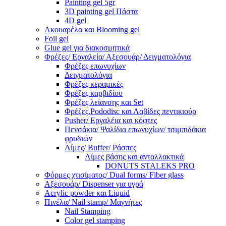
Painting gel 5gr
3D painting gel Πάστα
4D gel
Ακουαρέλα και Blooming gel
Foil gel
Glue gel για διακοσμητικά
Φρέζες/ Εργαλεία/ Αξεσουάρ/ Δειγματολόγια
Φρέζες επωνυχίων
Δειγματολόγια
Φρέζες κεραμικές
Φρέζες καρβιδίου
Φρέζες λείανσης και Set
Φρέζες,Pododisc και Λαβίδες πεντικιούρ
Pusher/ Εργαλέια και κόφτες
Πενσάκια/ Ψαλίδια επωνυχίων/ τσιμπιδάκια
φρυδιών
Λίμες/ Buffer/ Ράσπες
Λίμες βάσης και ανταλλακτικά
DONUTS STALEKS PRO
Φόρμες χτισίματος/ Dual forms/ Fiber glass
Αξεσουάρ/ Dispenser για υγρά
Acrylic powder και Liquid
Πινέλα/ Nail stamp/ Μαγνήτες
Nail Stamping
Color gel stamping