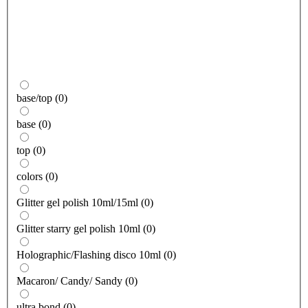
base/top
(
0
)
base
(
0
)
top
(
0
)
colors
(
0
)
Glitter gel polish 10ml/15ml
(
0
)
Glitter starry gel polish 10ml
(
0
)
Holographic/Flashing disco 10ml
(
0
)
Macaron/ Candy/ Sandy
(
0
)
ultra bond
(
0
)