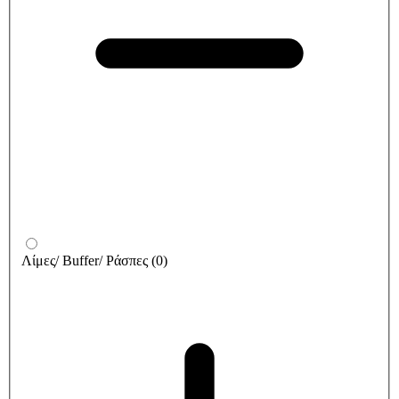
Λίμες/ Buffer/ Ράσπες
(
0
)