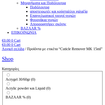
Μηχανήματα και Ποδόλουτρα
Ποδόλουτρα
αποστειρωτές και κρύσταλλοι χαλαζία
Επαγγελματικοί τροχοί νυχιών
Φουρνάκια νυχιών
Απορροφητήρες σκόνης
BAZAAR %
ΕΠΙΚΟΙΝΩΝΙΑ
€
0.00
0
Cart
€
0.00
0
Cart
Αρχική σελίδα
/ Προϊόντα με ετικέτα “Cuticle Remover MK 15ml”
Shop
Κατηγορίες
Acrygel 30/60gr
(
0
)
Acrylic powder και Liquid
(
0
)
BAZAAR %
(
0
)