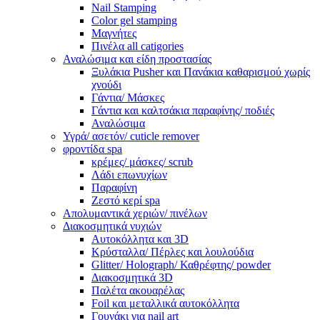
Nail Stamping
Color gel stamping
Μαγνήτες
Πινέλα all catigories
Αναλώσιμα και είδη προστασίας
Ξυλάκια Pusher και Πανάκια καθαρισμού χωρίς
χνούδι
Γάντια/ Μάσκες
Γάντια και καλτσάκια παραφίνης/ ποδιές
Αναλώσιμα
Υγρά/ ασετόν/ cuticle remover
φροντίδα spa
κρέμες/ μάσκες/ scrub
Λάδι επωνυχίων
Παραφίνη
Ζεστό κερί spa
Απολυμαντικά χεριών/ πινέλων
Διακοσμητικά νυχιών
Αυτοκόλλητα και 3D
Κρύσταλλα/ Πέρλες και λουλούδια
Glitter/ Holograph/ Καθρέφτης/ powder
Διακοσμητικά 3D
Παλέτα ακουαρέλας
Foil και μεταλλικά αυτοκόλλητα
Γουνάκι για nail art