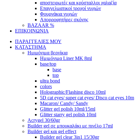
αποστειρωτές και κρύσταλλοι χαλαζία
Επαγγελματικοί τροχοί νυχιών
Φουρνάκια νυχιών
Απορροφητήρες σκόνης
BAZAAR %
ΕΠΙΚΟΙΝΩΝΙΑ
ΠΑΡΑΓΓΕΛΙΕΣ ΜΟΥ
ΚΑΤΑΣΤΗΜΑ
Ημιμόνιμα βερνίκια
Ημιμόνιμα Liner ΜΚ 8ml
base/top
base
top
ultra bond
colors
Holographic/Flashing disco 10ml
5D cat eyes/ super cat eyes/ Disco cat eyes 10m
Macaron/ Candy/ Sandy
Glitter gel polish 10ml/15ml
Glitter starry gel polish 10ml
Acrygel 30/60gr
Builder gel σε μπουκαλάκι με πινέλο 17ml
Builder gel και gel effect
Builder gel clear 3in1 15/30gr