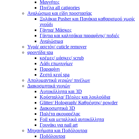
Μαγνήτες
Πινέλα all catigories
Αναλώσιμα και είδη προστασίας
Ξυλάκια Pusher και Πανάκια καθαρισμού χωρίς
χνούδι
Γάντια/ Μάσκες
Γάντια και καλτσάκια παραφίνης/ ποδιές
Αναλώσιμα
Υγρά/ ασετόν/ cuticle remover
φροντίδα spa
κρέμες/ μάσκες/ scrub
Λάδι επωνυχίων
Παραφίνη
Ζεστό κερί spa
Απολυμαντικά χεριών/ πινέλων
Διακοσμητικά νυχιών
Αυτοκόλλητα και 3D
Κρύσταλλα/ Πέρλες και λουλούδια
Glitter/ Holograph/ Καθρέφτης/ powder
Διακοσμητικά 3D
Παλέτα ακουαρέλας
Foil και μεταλλικά αυτοκόλλητα
Γουνάκι για nail art
Μηχανήματα και Ποδόλουτρα
Ποδόλουτρα