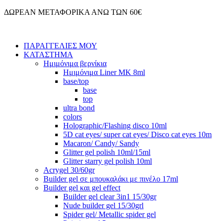
Μετάβαση
ΔΩΡΕΑΝ ΜΕΤΑΦΟΡΙΚΑ ΑΝΩ ΤΩΝ 60€
στο
περιεχόμενο
ΠΑΡΑΓΓΕΛΙΕΣ ΜΟΥ
ΚΑΤΑΣΤΗΜΑ
Ημιμόνιμα βερνίκια
Ημιμόνιμα Liner ΜΚ 8ml
base/top
base
top
ultra bond
colors
Holographic/Flashing disco 10ml
5D cat eyes/ super cat eyes/ Disco cat eyes 10m
Macaron/ Candy/ Sandy
Glitter gel polish 10ml/15ml
Glitter starry gel polish 10ml
Acrygel 30/60gr
Builder gel σε μπουκαλάκι με πινέλο 17ml
Builder gel και gel effect
Builder gel clear 3in1 15/30gr
Nude builder gel 15/30grl
Spider gel/ Metallic spider gel