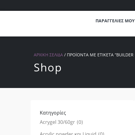
ΠΑΡΑΓΓΕΛΙΕΣ ΜΟΥ
ΑΡΧΙΚΉ ΣΕΛΊΔΑ
/ ΠΡΟΪΌΝΤΑ ΜΕ ΕΤΙΚΈΤΑ “BUILDER G
Shop
Κατηγορίες
Acrygel 30/60gr
(
0
)
Acrylic powder και Liquid
(
0
)