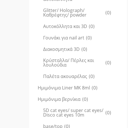
Glitter/ Holograph/
(
0
)
Καθρέφτης/ powder
Αυτοκόλλητα και 3D
(
0
)
Γουνάκι για nail art
(
0
)
Διακοσμητικά 3D
(
0
)
Κρύσταλλα/ Πέρλες και
(
0
)
λουλούδια
Παλέτα ακουαρέλας
(
0
)
Ημιμόνιμα Liner ΜΚ 8ml
(
0
)
Ημιμόνιμα βερνίκια
(
0
)
5D cat eyes/ super cat eyes/
(
0
)
Disco cat eyes 10m
base/top
(
0
)