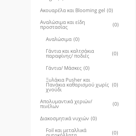
Ακουαρέλα και Blooming gel
(
0
)
Αναλώσιμα και είδη
(
0
)
προστασίας
Αναλώσιμα
(
0
)
Γάντια και καλτσάκια
(
0
)
παραφίνης/ ποδιές
Γάντια/ Μάσκες
(
0
)
Ξυλάκια Pusher και
Πανάκια καθαρισμού χωρίς
(
0
)
χνούδι
Απολυμαντικά χεριών/
(
0
)
πινέλων
Διακοσμητικά νυχιών
(
0
)
Foil και μεταλλικά
(
0
)
αυτοκόλλητα