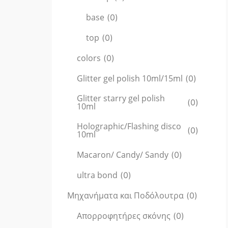
base
(
0
)
top
(
0
)
colors
(
0
)
Glitter gel polish 10ml/15ml
(
0
)
Glitter starry gel polish
(
0
)
10ml
Holographic/Flashing disco
(
0
)
10ml
Macaron/ Candy/ Sandy
(
0
)
ultra bond
(
0
)
Μηχανήματα και Ποδόλουτρα
(
0
)
Απορροφητήρες σκόνης
(
0
)