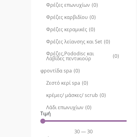
Φρέζες επωνυχίων
(
0
)
Φρέζες καρβιδίου
(
0
)
Φρέζες κεραμικές
(
0
)
Φρέζες λείανσης και Set
(
0
)
Φρέζες,Pododisc και
(
0
)
Λαβίδες πεντικιούρ
φροντίδα spa
(
0
)
Ζεστό κερί spa
(
0
)
κρέμες/ μάσκες/ scrub
(
0
)
Λάδι επωνυχίων
(
0
)
Τιμή
30
—
30