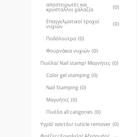
αποστειρωτές και
(
0
)
κρύσταλλοι χαλαζία
Επαγγελματικοί τροχοί
(
0
)
νυχιών
Ποδόλουτρα
(
0
)
Φουρνάκια νυχιών
(
0
)
Πινέλα/ Nail stamp/ Μαγνήτες
(
0
)
Color gel stamping
(
0
)
Nail Stamping
(
0
)
Μαγνήτες
(
0
)
Πινέλα all catigories
(
0
)
Υγρά/ ασετόν/ cuticle remover
(
0
)
Φρέζες/ Εργαλεία/ Αξεσουάρ/