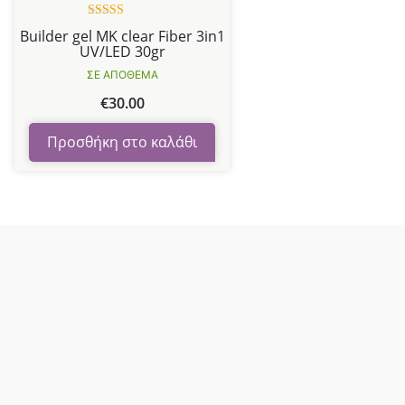
Βαθμολογήθηκε
Builder gel MK clear Fiber 3in1
με
5.00
από
UV/LED 30gr
5
ΣΕ ΑΠΟΘΕΜΑ
€
30.00
Προσθήκη στο καλάθι