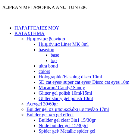
Μετάβαση
ΔΩΡΕΑΝ ΜΕΤΑΦΟΡΙΚΑ ΑΝΩ ΤΩΝ 60€
στο
περιεχόμενο
ΠΑΡΑΓΓΕΛΙΕΣ ΜΟΥ
ΚΑΤΑΣΤΗΜΑ
Ημιμόνιμα βερνίκια
Ημιμόνιμα Liner ΜΚ 8ml
base/top
base
top
ultra bond
colors
Holographic/Flashing disco 10ml
5D cat eyes/ super cat eyes/ Disco cat eyes 10m
Macaron/ Candy/ Sandy
Glitter gel polish 10ml/15ml
Glitter starry gel polish 10ml
Acrygel 30/60gr
Builder gel σε μπουκαλάκι με πινέλο 17ml
Builder gel και gel effect
Builder gel clear 3in1 15/30gr
Nude builder gel 15/30grl
Spider gel/ Metallic spider gel