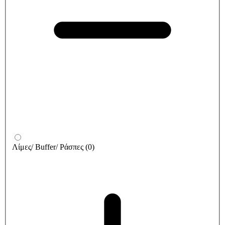
Λίμες/ Buffer/ Ράσπες
(
0
)