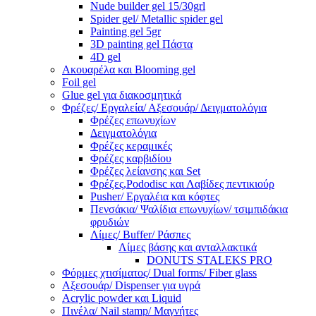
Nude builder gel 15/30grl
Spider gel/ Metallic spider gel
Painting gel 5gr
3D painting gel Πάστα
4D gel
Ακουαρέλα και Blooming gel
Foil gel
Glue gel για διακοσμητικά
Φρέζες/ Εργαλεία/ Αξεσουάρ/ Δειγματολόγια
Φρέζες επωνυχίων
Δειγματολόγια
Φρέζες κεραμικές
Φρέζες καρβιδίου
Φρέζες λείανσης και Set
Φρέζες,Pododisc και Λαβίδες πεντικιούρ
Pusher/ Εργαλέια και κόφτες
Πενσάκια/ Ψαλίδια επωνυχίων/ τσιμπιδάκια
φρυδιών
Λίμες/ Buffer/ Ράσπες
Λίμες βάσης και ανταλλακτικά
DONUTS STALEKS PRO
Φόρμες χτισίματος/ Dual forms/ Fiber glass
Αξεσουάρ/ Dispenser για υγρά
Acrylic powder και Liquid
Πινέλα/ Nail stamp/ Μαγνήτες