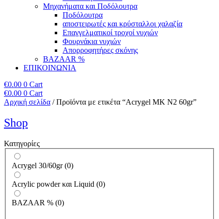
Μηχανήματα και Ποδόλουτρα
Ποδόλουτρα
αποστειρωτές και κρύσταλλοι χαλαζία
Επαγγελματικοί τροχοί νυχιών
Φουρνάκια νυχιών
Απορροφητήρες σκόνης
BAZAAR %
ΕΠΙΚΟΙΝΩΝΙΑ
€
0.00
0
Cart
€
0.00
0
Cart
Αρχική σελίδα
/ Προϊόντα με ετικέτα “Acrygel MK N2 60gr”
Shop
Κατηγορίες
Acrygel 30/60gr
(
0
)
Acrylic powder και Liquid
(
0
)
BAZAAR %
(
0
)