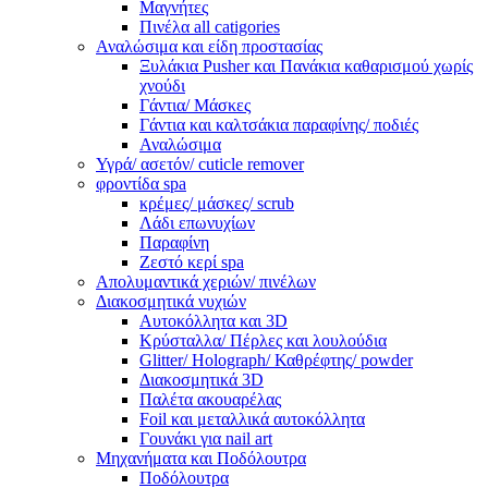
Μαγνήτες
Πινέλα all catigories
Αναλώσιμα και είδη προστασίας
Ξυλάκια Pusher και Πανάκια καθαρισμού χωρίς
χνούδι
Γάντια/ Μάσκες
Γάντια και καλτσάκια παραφίνης/ ποδιές
Αναλώσιμα
Υγρά/ ασετόν/ cuticle remover
φροντίδα spa
κρέμες/ μάσκες/ scrub
Λάδι επωνυχίων
Παραφίνη
Ζεστό κερί spa
Απολυμαντικά χεριών/ πινέλων
Διακοσμητικά νυχιών
Αυτοκόλλητα και 3D
Κρύσταλλα/ Πέρλες και λουλούδια
Glitter/ Holograph/ Καθρέφτης/ powder
Διακοσμητικά 3D
Παλέτα ακουαρέλας
Foil και μεταλλικά αυτοκόλλητα
Γουνάκι για nail art
Μηχανήματα και Ποδόλουτρα
Ποδόλουτρα