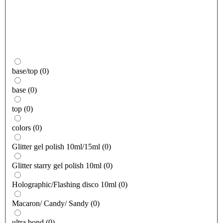
base/top
(
0
)
base
(
0
)
top
(
0
)
colors
(
0
)
Glitter gel polish 10ml/15ml
(
0
)
Glitter starry gel polish 10ml
(
0
)
Holographic/Flashing disco 10ml
(
0
)
Macaron/ Candy/ Sandy
(
0
)
ultra bond
(
0
)