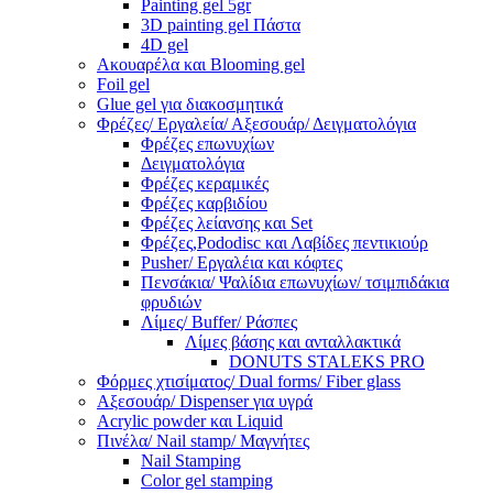
Painting gel 5gr
3D painting gel Πάστα
4D gel
Ακουαρέλα και Blooming gel
Foil gel
Glue gel για διακοσμητικά
Φρέζες/ Εργαλεία/ Αξεσουάρ/ Δειγματολόγια
Φρέζες επωνυχίων
Δειγματολόγια
Φρέζες κεραμικές
Φρέζες καρβιδίου
Φρέζες λείανσης και Set
Φρέζες,Pododisc και Λαβίδες πεντικιούρ
Pusher/ Εργαλέια και κόφτες
Πενσάκια/ Ψαλίδια επωνυχίων/ τσιμπιδάκια
φρυδιών
Λίμες/ Buffer/ Ράσπες
Λίμες βάσης και ανταλλακτικά
DONUTS STALEKS PRO
Φόρμες χτισίματος/ Dual forms/ Fiber glass
Αξεσουάρ/ Dispenser για υγρά
Acrylic powder και Liquid
Πινέλα/ Nail stamp/ Μαγνήτες
Nail Stamping
Color gel stamping