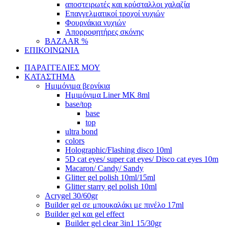
αποστειρωτές και κρύσταλλοι χαλαζία
Επαγγελματικοί τροχοί νυχιών
Φουρνάκια νυχιών
Απορροφητήρες σκόνης
BAZAAR %
ΕΠΙΚΟΙΝΩΝΙΑ
ΠΑΡΑΓΓΕΛΙΕΣ ΜΟΥ
ΚΑΤΑΣΤΗΜΑ
Ημιμόνιμα βερνίκια
Ημιμόνιμα Liner ΜΚ 8ml
base/top
base
top
ultra bond
colors
Holographic/Flashing disco 10ml
5D cat eyes/ super cat eyes/ Disco cat eyes 10m
Macaron/ Candy/ Sandy
Glitter gel polish 10ml/15ml
Glitter starry gel polish 10ml
Acrygel 30/60gr
Builder gel σε μπουκαλάκι με πινέλο 17ml
Builder gel και gel effect
Builder gel clear 3in1 15/30gr