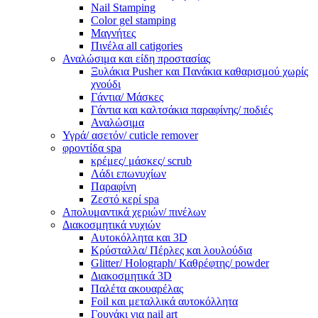
Nail Stamping
Color gel stamping
Μαγνήτες
Πινέλα all catigories
Αναλώσιμα και είδη προστασίας
Ξυλάκια Pusher και Πανάκια καθαρισμού χωρίς
χνούδι
Γάντια/ Μάσκες
Γάντια και καλτσάκια παραφίνης/ ποδιές
Αναλώσιμα
Υγρά/ ασετόν/ cuticle remover
φροντίδα spa
κρέμες/ μάσκες/ scrub
Λάδι επωνυχίων
Παραφίνη
Ζεστό κερί spa
Απολυμαντικά χεριών/ πινέλων
Διακοσμητικά νυχιών
Αυτοκόλλητα και 3D
Κρύσταλλα/ Πέρλες και λουλούδια
Glitter/ Holograph/ Καθρέφτης/ powder
Διακοσμητικά 3D
Παλέτα ακουαρέλας
Foil και μεταλλικά αυτοκόλλητα
Γουνάκι για nail art