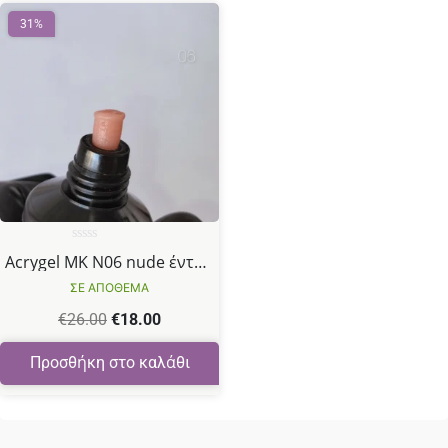
31%
Βαθμολογήθηκε
Acrygel MK N06 nude έντονο 30gr
με
0
ΣΕ ΑΠΟΘΕΜΑ
από
5
€
26.00
€
18.00
Προσθήκη στο καλάθι