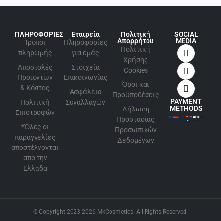
ΠΛΗΡΟΦΟΡΙΕΣ
Εταιρεία
Πολιτική
SOCIAL
Απορρήτου
MEDIA
Τρόποι
Πληροφορίες
Πολιτική
πληρωμής
για εμάς
Xρήσης
Αποστολές
Στοιχεία
Cookies
Προϊόντων
Επικοινωνίας
Όροι και
& Κόστος
Ασφάλεια
Προϋποθέσεις
PAYMENT
Πολιτική
Συναλλαγών
METHODS
Δήλωση
Επιστροφών
Προστασίας
*Όλες οι
Προσωπικών
παραγγελίες
Δεδομένων
αποστέλνονται
απο την
Ελλάδα
© Copyright 2023-2026 MkCosmetics. All Rights Reserved.